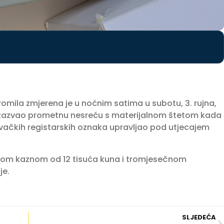
omila zmjerena je u noćnim satima u subotu, 3. rujna,
 izazvao prometnu nesreću s materijalnom štetom kada
vačkih registarskih oznaka upravljao pod utjecajem
nom kaznom od 12 tisuća kuna i tromjesečnom
je.
SLJEDEĆA