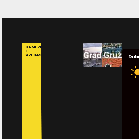
KAMERE
I
VRIJEME
Dub