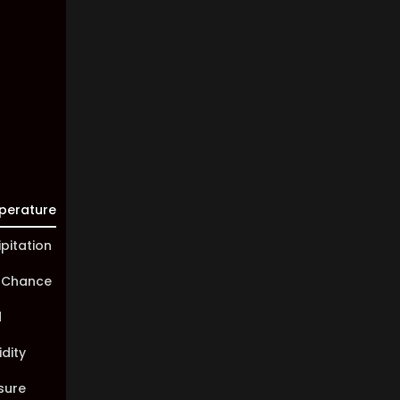
Visibility:
10 km
Sunrise:
05:44
Sunset:
20:02
perature
ipitation
 Chance
d
dity
sure