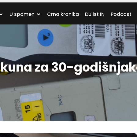
U spomen
Crna kronika
Dulist IN
Podcast
 kuna za 30-godišnjak