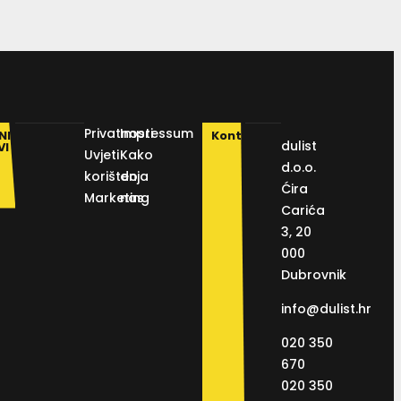
Privatnosti
Impressum
NI
Kontakt
dulist
VI
Uvjeti
Kako
d.o.o.
korištenja
do
Ćira
Marketing
nas
Carića
3, 20
000
Dubrovnik
info@dulist.hr
020 350
670
020 350