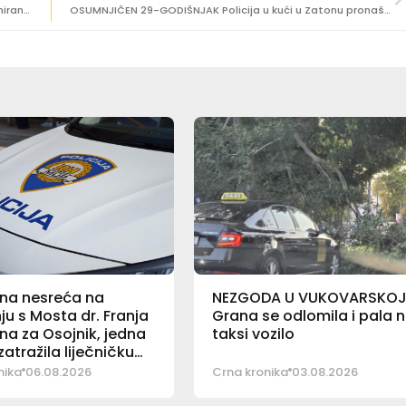
[TJEDNO IZVJEŠĆE ZA PROMET] Čak 301 osoba sankcionirana zbog ‘noge na gasu’
OSUMNJIČEN 29-GODIŠNJAK Policija u kući u Zatonu pronašla drogu, novac i digitalnu vagu
na nesreća na
NEZGODA U VUKOVARSKO
ju s Mosta dr. Franja
Grana se odlomila i pala 
a za Osojnik, jedna
taksi vozilo
atražila liječničku
nika
06.08.2026
Crna kronika
03.08.2026