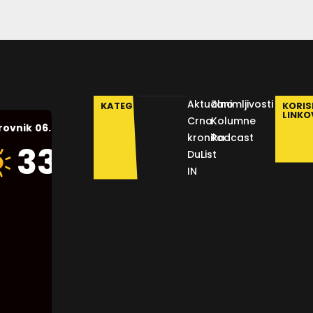
Aktualno
Zanimljivosti
KATEGORIJE
KORIS
LINKO
Crna
Kolumne
06.08.2026.
rovnik
kronika
Podcast
Humidity:
33
°C
DuList
44 %
IN
Pressure:
1013 mb
Wind:
8
Km/h
Clouds:
0%