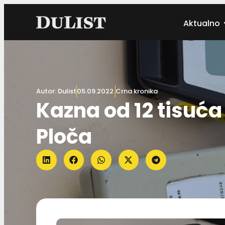
Aktualno
Autor:
Dulist
05.09.2022.
Crna kronika
Kazna od 12 tisuća
Ploča