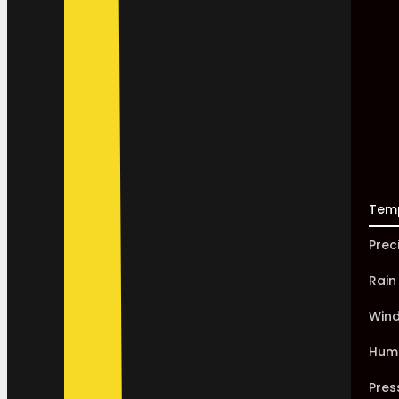
Tem
Prec
Rain
Win
Humi
Pres