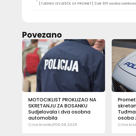
Povezano
MOTOCIKLIST PROKLIZAO NA
Promet
SKRETANJU ZA BOSANKU
skretan
Sudjelovala i dva osobna
Tuđman
automobila
osoba z
pomoć
Crna kronika
06.08.2026
Crna kro