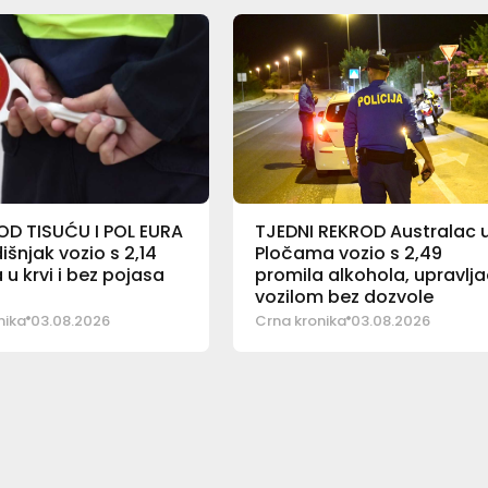
OD TISUĆU I POL EURA
TJEDNI REKROD Australac 
šnjak vozio s 2,14
Pločama vozio s 2,49
 u krvi i bez pojasa
promila alkohola, upravlj
vozilom bez dozvole
nika
03.08.2026
Crna kronika
03.08.2026