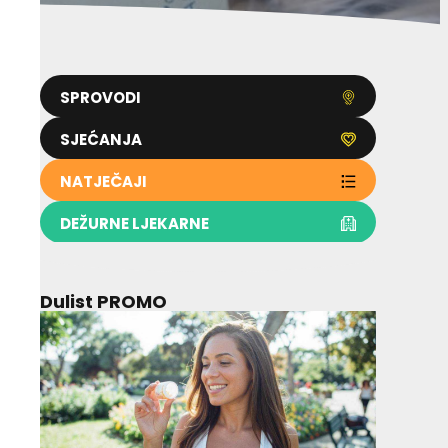
SPROVODI
SJEĆANJA
NATJEČAJI
DEŽURNE LJEKARNE
Dulist PROMO