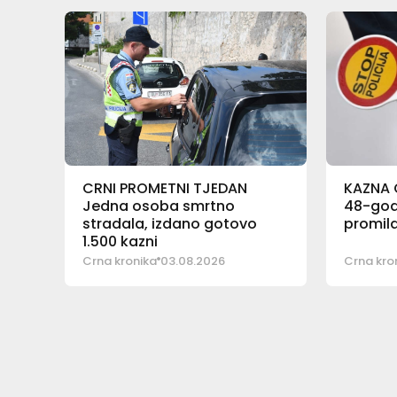
CRNI PROMETNI TJEDAN
KAZNA 
Jedna osoba smrtno
48-godi
stradala, izdano gotovo
promila
1.500 kazni
Crna kronika
03.08.2026
Crna kro