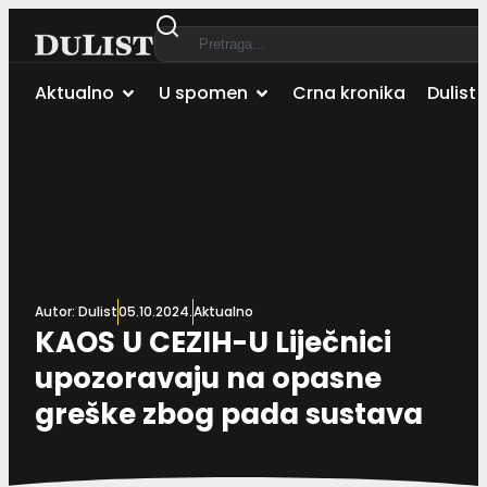
Aktualno
U spomen
Crna kronika
Dulist 
Autor:
Dulist
05.10.2024.
Aktualno
KAOS U CEZIH-U Liječnici
upozoravaju na opasne
greške zbog pada sustava