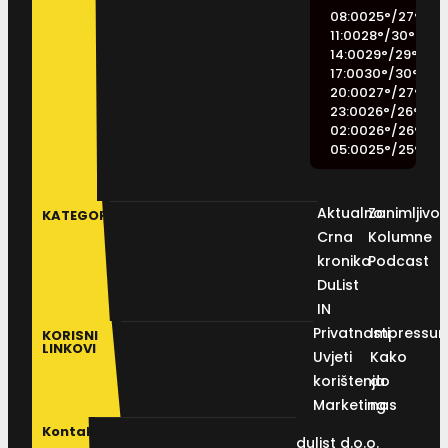
08:00
25
°
/
27
°
11:00
28
°
/
30
°
14:00
29
°
/
29
°
17:00
30
°
/
30
°
20:00
27
°
/
27
°
23:00
26
°
/
26
°
02:00
26
°
/
26
°
05:00
25
°
/
25
°
Aktualno
Zanimljivos
KATEGORIJE
Crna
Kolumne
kronika
Podcast
DuList
IN
Privatnosti
Impressu
KORISNI
LINKOVI
Uvjeti
Kako
korištenja
do
Marketing
nas
Kontakt
dulist d.o.o.