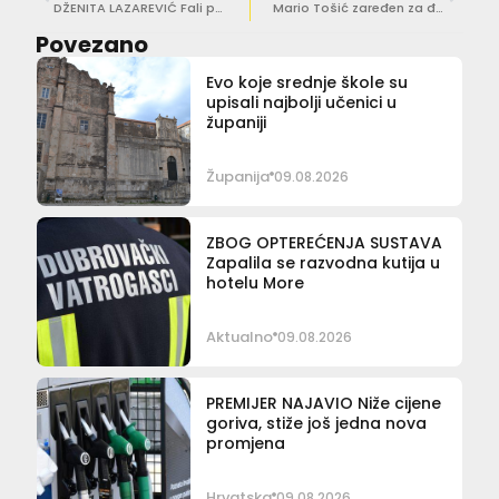
DŽENITA LAZAREVIĆ Fali pomoćnika u nastavi, asistenata! Roditelji nemaju potrebnu pomoć! Gube se prava!
Mario Tošić zaređen za đakona Dubrovačke biskupije u Rimu: “Ređenje je dar Crkvi i za Crkvu
Povezano
Evo koje srednje škole su
upisali najbolji učenici u
županiji
Županija
09.08.2026
ZBOG OPTEREĆENJA SUSTAVA
Zapalila se razvodna kutija u
hotelu More
Aktualno
09.08.2026
PREMIJER NAJAVIO Niže cijene
goriva, stiže još jedna nova
promjena
Hrvatska
09.08.2026