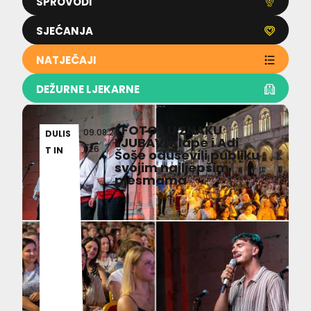
SPROVODI
SJEĆANJA
NATJEČAJI
DEŽURNE LJEKARNE
(FOTO) U ZNAKU
09.08.2
DULIS
LJUBAVI Klape i Adi
026
T IN
Šoše oduševili publiku
svojim najljepšim
pjesmama