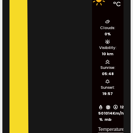
°C
Clouds:
0%
Visibility:
10 km
Sunrise:
05:48
Sunset:
19:57
12
50
1014
Km/h
%
mb