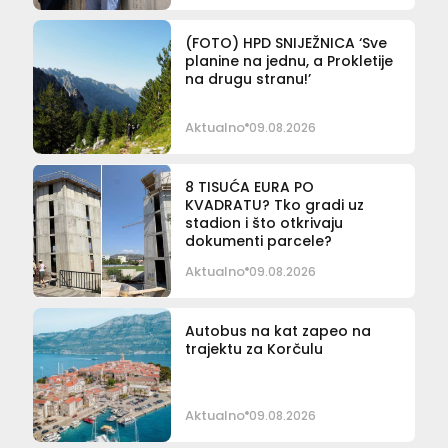
(FOTO) HPD SNIJEŽNICA ‘Sve
planine na jednu, a Prokletije
na drugu stranu!’
Aktualno
09.08.2026
8 TISUĆA EURA PO
KVADRATU? Tko gradi uz
stadion i što otkrivaju
dokumenti parcele?
Aktualno
09.08.2026
Autobus na kat zapeo na
trajektu za Korčulu
Aktualno
09.08.2026