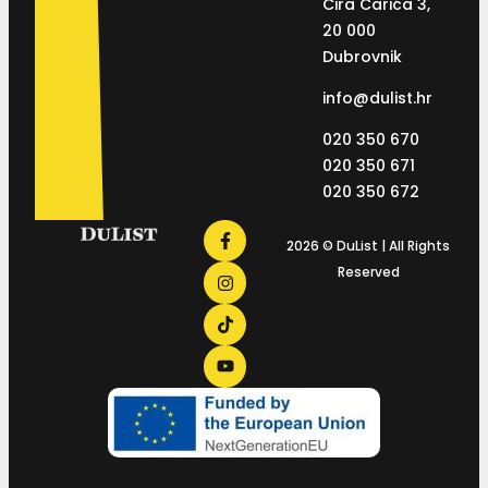
Ćira Carića 3,
20 000
Dubrovnik
info@dulist.hr
020 350 670
020 350 671
020 350 672
2026 © DuList | All Rights
Reserved