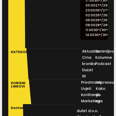
17:00
30
°
/
30
°
20:00
27
°
/
29
°
23:00
26
°
/
27
°
02:00
25
°
/
25
°
05:00
25
°
/
25
°
08:00
28
°
/
28
°
11:00
30
°
/
30
°
14:00
30
°
/
30
°
Aktualno
Zanimljivos
KATEGORIJE
Crna
Kolumne
kronika
Podcast
DuList
IN
Privatnosti
Impressu
KORISNI
LINKOVI
Uvjeti
Kako
korištenja
do
Marketing
nas
Kontakt
dulist d.o.o.