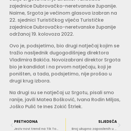
zajednice Dubrovačko-neretvanske županije.
Naime, Srgota je većinom glasova izabran na
22. sjednici Turističkog vijeća Turističke
zajednice Dubrovačko-neretvanske županije
održanoj 19. kolovoza 2022.
Ovo je, podsjetimo, bio drugi natječaj kojim se
tražio nasljednik dugogodišnjeg direktora
Vladimira Bakića. Novoizabrani direktor Srgota
bio je kandidat i na prvom natječaju, koji je
poništen, a tada, podsjetimo, nije prošao u
drugi krug izbora.
Na drugi su se natječaj uz Srgotu, pisali smo
ranije, javili Matea Bošković, Ivana Rodin Miljas,
Joško Pulić te Ines Zokić Štrlek.
PRETHODNA
SLJEDEĆA
Jeziv novi trend na Tik Toku zabrinjava liječnike
Broj ukupno zaposlenih u srpnju porastao za 1,1 posto u odnosu na lipanj