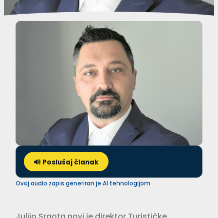
🔊 Poslušaj članak
Ovaj audio zapis generiran je AI tehnologijom
Julijo Srgota novi je direktor Turističke