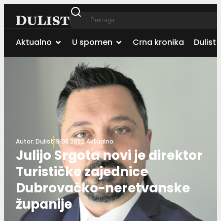
Aktualno
U spomen
Crna kronika
Dulist 
Autor:
Dulist
19.08.2022.
Aktualno
Julijo Srgota novi je direktor
Turističke zajednice
Dubrovačko-neretvanske
županije