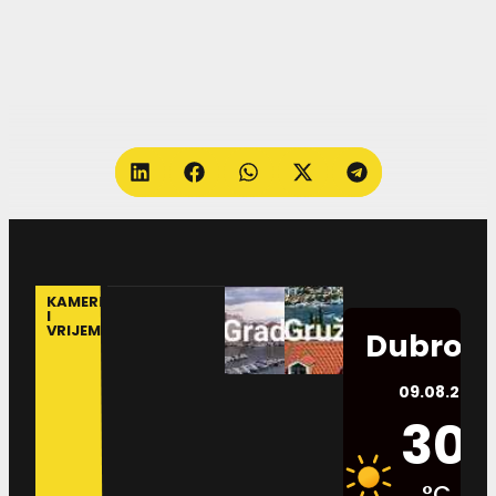
KAMERE
I
VRIJEME
Dubrovn
09.08.2026.
30
°C