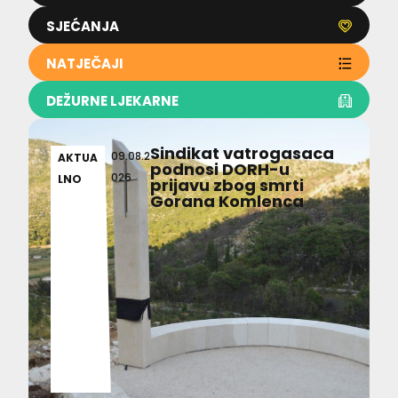
SJEĆANJA
NATJEČAJI
DEŽURNE LJEKARNE
Sindikat vatrogasaca
09.08.2
AKTUA
podnosi DORH-u
026
LNO
prijavu zbog smrti
Gorana Komlenca