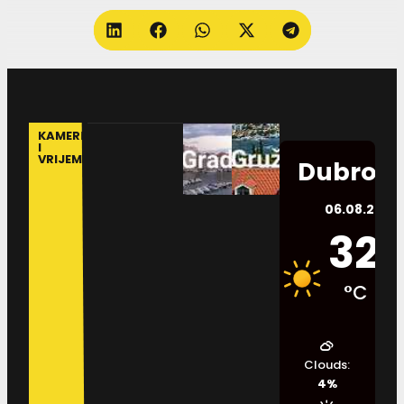
KAMERE
I
VRIJEME
Dubrovn
06.08.2026.
32
°C
Clouds:
4%