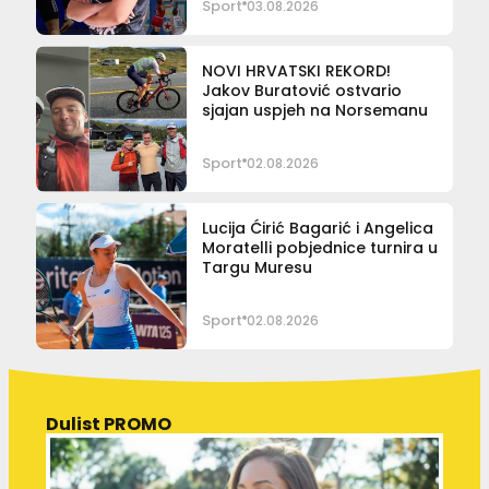
Sport
03.08.2026
NOVI HRVATSKI REKORD!
Jakov Buratović ostvario
sjajan uspjeh na Norsemanu
Sport
02.08.2026
Lucija Ćirić Bagarić i Angelica
Moratelli pobjednice turnira u
Targu Muresu
Sport
02.08.2026
Dulist PROMO