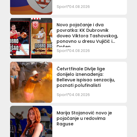
Sport
04.08.2026
Novo pojačanje i dva
povratka: KK Dubrovnik
doveo Viktora Tashovskog,
ponovno u dresu Vujičić i
Došen
Sport
04.08.2026
Četvrtfinale Divlje lige
donijelo iznenađenja:
Bellevue ispisao senzaciju,
poznati polufinalisti
Sport
04.08.2026
Marija Stojanović novo je
pojačanje u redovima
Raguse