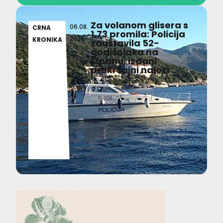
Za volanom glisera s
06.08.
CRNA
1,73 promila: Policija
2026
KRONIKA
zaustavila 52-
godišnjaka na
Šipanu, izdani
prekršajni nalozi