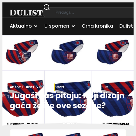
Aktualno
U spomen
Crna kronika
Dulist 
Autor:
Dulist
05.09.2022.
Sport
Jugaši vas pitaju: Koji dizajn
gaća želite ove sezone?