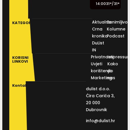
14:00
31
°
/
31
°
Aktualno
Zanimljivos
KATEGORIJE
Crna
Kolumne
kronika
Podcast
DuList
IN
Privatnosti
Impressu
KORISNI
LINKOVI
Uvjeti
Kako
korištenja
do
Marketing
nas
Kontakt
dulist d.o.o.
Ćira Carića 3,
20 000
Dubrovnik
info@dulist.hr