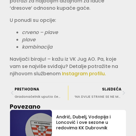
potrazi za najboljim dizajnom za iduće
‘dresove’ odnosno kupaće gaće.
U ponudi su opcije:
crveno – plave
plave
kombinacija
Navijači biraju! – kažu iz VK Jug AO. Pa, koje
vam se najviše sviđaju? Detalje potražite na
njihovom službenom
Instagram profilu.
PRETHODNA
SLJEDEĆA
Gradonačelnik uputio čestitku Dubrovačkim veteranima vaterpola
‘NA DVIJE STRANE SE NE MOŽE’ Alen Turuk nakon 13 godina napušta Square
Povezano
Andrić, Dubelj, Vodopija i
Loncović i ove sezone u
redovima KK Dubrovnik