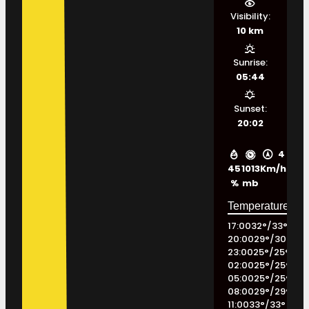
Visibility:
10 km
Sunrise:
05:44
Sunset:
20:02
4
45
1013
Km/h
%
mb
17:00
32
°
/
33
°
20:00
29
°
/
30
°
23:00
25
°
/
25
°
02:00
25
°
/
25
°
05:00
25
°
/
25
°
08:00
29
°
/
29
°
11:00
33
°
/
33
°