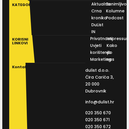
Aktualno
Zanimljivos
KATEGORIJE
Crna
Kolumne
kronika
Podcast
DuList
IN
Privatnosti
Impressu
KORISNI
LINKOVI
Uvjeti
Kako
korištenja
do
Marketing
nas
Kontakt
dulist d.o.o.
Ćira Carića 3,
20 000
Dubrovnik
info@dulist.hr
020 350 670
020 350 671
020 350 672