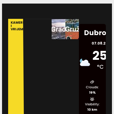
KAMERE
I
VRIJEME
Dubrovn
07.08.2026.
25
°C
Clouds:
19%
Visibility:
10 km