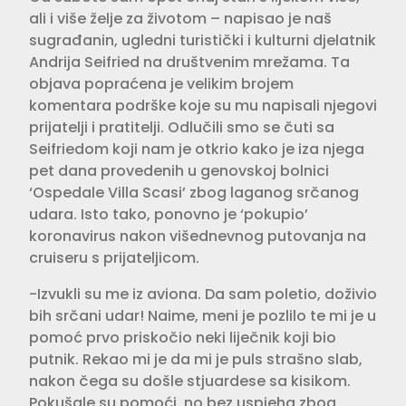
ali i više želje za životom – napisao je naš
sugrađanin, ugledni turistički i kulturni djelatnik
Andrija Seifried na društvenim mrežama. Ta
objava popraćena je velikim brojem
komentara podrške koje su mu napisali njegovi
prijatelji i pratitelji. Odlučili smo se čuti sa
Seifriedom koji nam je otkrio kako je iza njega
pet dana provedenih u genovskoj bolnici
‘Ospedale Villa Scasi’ zbog laganog srčanog
udara. Isto tako, ponovno je ‘pokupio’
koronavirus nakon višednevnog putovanja na
cruiseru s prijateljicom.
-Izvukli su me iz aviona. Da sam poletio, doživio
bih srčani udar! Naime, meni je pozlilo te mi je u
pomoć prvo priskočio neki liječnik koji bio
putnik. Rekao mi je da mi je puls strašno slab,
nakon čega su došle stjuardese sa kisikom.
Pokušale su pomoći, no bez uspjeha zbog