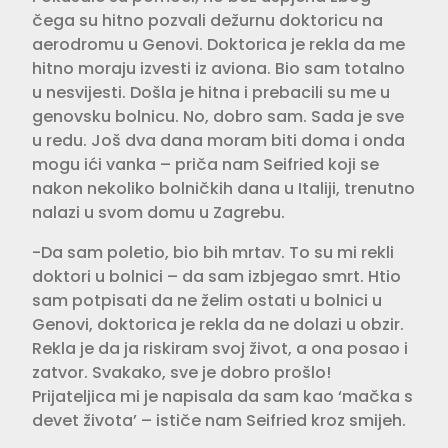
čega su hitno pozvali dežurnu doktoricu na
aerodromu u Genovi. Doktorica je rekla da me
hitno moraju izvesti iz aviona. Bio sam totalno
u nesvijesti. Došla je hitna i prebacili su me u
genovsku bolnicu. No, dobro sam. Sada je sve
u redu. Još dva dana moram biti doma i onda
mogu ići vanka – priča nam Seifried koji se
nakon nekoliko bolničkih dana u Italiji, trenutno
nalazi u svom domu u Zagrebu.
-Da sam poletio, bio bih mrtav. To su mi rekli
doktori u bolnici – da sam izbjegao smrt. Htio
sam potpisati da ne želim ostati u bolnici u
Genovi, doktorica je rekla da ne dolazi u obzir.
Rekla je da ja riskiram svoj život, a ona posao i
zatvor. Svakako, sve je dobro prošlo!
Prijateljica mi je napisala da sam kao ‘mačka s
devet života’ – ističe nam Seifried kroz smijeh.