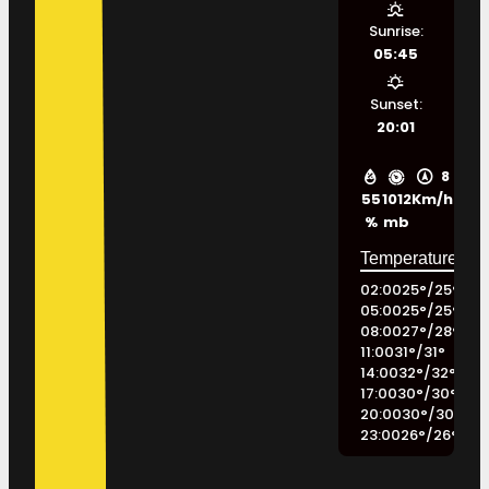
Sunrise:
05:45
Sunset:
20:01
8
55
1012
Km/h
%
mb
02:00
25
°
/
25
°
05:00
25
°
/
25
°
08:00
27
°
/
28
°
11:00
31
°
/
31
°
14:00
32
°
/
32
°
17:00
30
°
/
30
°
20:00
30
°
/
30
°
23:00
26
°
/
26
°