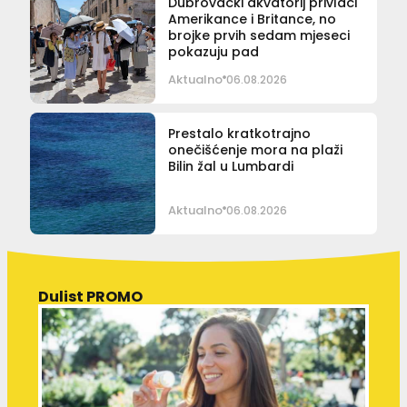
Dubrovački akvatorij privlači
Amerikance i Britance, no
brojke prvih sedam mjeseci
pokazuju pad
Aktualno
06.08.2026
Prestalo kratkotrajno
onečišćenje mora na plaži
Bilin žal u Lumbardi
Aktualno
06.08.2026
Dulist PROMO