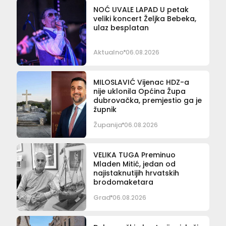
NOĆ UVALE LAPAD U petak
veliki koncert Željka Bebeka,
ulaz besplatan
Aktualno
06.08.2026
MILOSLAVIĆ Vijenac HDZ-a
nije uklonila Općina Župa
dubrovačka, premjestio ga je
župnik
Županija
06.08.2026
VELIKA TUGA Preminuo
Mladen Mitić, jedan od
najistaknutijih hrvatskih
brodomaketara
Grad
06.08.2026