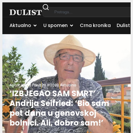
Aktualno
U spomen
Crna kronika
Dulist 
Autor:
Maria Prkut
29.11.2023.
Aktualno
‘IZBJEGAO SAM SMRT’
Andrija Seifried: ‘Bio sam
pet dana u genovskoj
bolnici. Ali, dobro sam!’