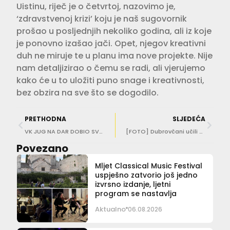
Uistinu, riječ je o četvrtoj, nazovimo je,
‘zdravstvenoj krizi’ koju je naš sugovornik
prošao u posljednjih nekoliko godina, ali iz koje
je ponovno izašao jači. Opet, njegov kreativni
duh ne miruje te u planu ima nove projekte. Nije
nam detaljizirao o čemu se radi, ali vjerujemo
kako će u to uložiti puno snage i kreativnosti,
bez obzira na sve što se dogodilo.
PRETHODNA
SLJEDEĆA
VK JUG NA DAR DOBIO SVOJU SLIKOVNICU Priča o ježu jugašu oduševit će najmlađe, ali i one nešto malo starije!
[FOTO] Dubrovčani učili kako smanjiti rizik od katastrofa
Povezano
Mljet Classical Music Festival
uspješno zatvorio još jedno
izvrsno izdanje, ljetni
program se nastavlja
Aktualno
06.08.2026