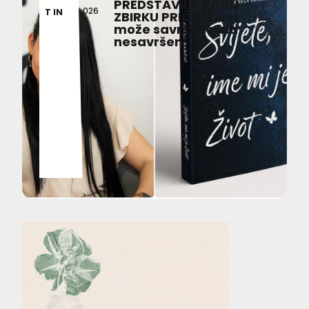
PREDSTAVILA NOVU
026
T IN
ZBIRKU PRIČA ‘Život
može savršeno biti
nesavršen’