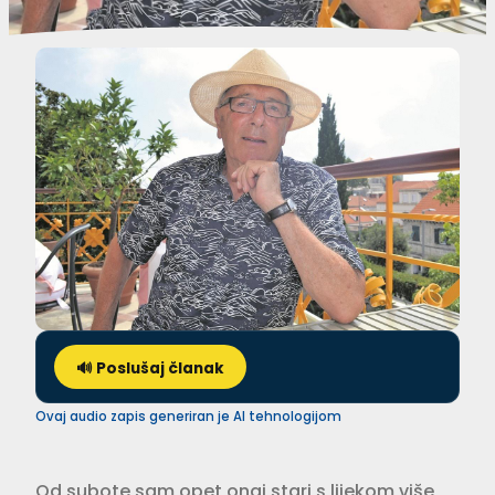
🔊 Poslušaj članak
Ovaj audio zapis generiran je AI tehnologijom
Od subote sam opet onaj stari s lijekom više,