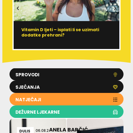
Vitamin D ljeti – isplati li se uzimati
I
dodatke prehrani?
J
p
SPROVODI
SJEĆANJA
NATJEČAJI
DEŽURNE LJEKARNE
ANELA BARČIĆ
06.08.2
DULIS