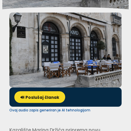
🔊 Poslušaj članak
Ovaj audio zapis generiran je AI tehnologijom
Kazalište Marina Držića priprema novu