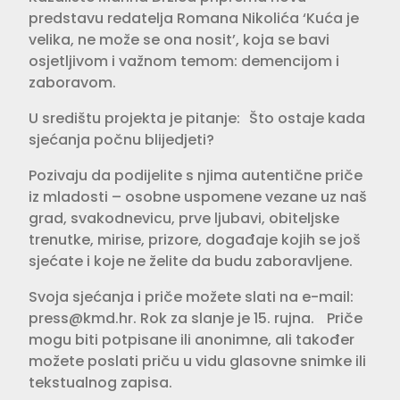
predstavu redatelja Romana Nikolića ‘Kuća je
velika, ne može se ona nosit’, koja se bavi
osjetljivom i važnom temom: demencijom i
zaboravom.
U središtu projekta je pitanje: Što ostaje kada
sjećanja počnu blijedjeti?
Pozivaju da podijelite s njima autentične priče
iz mladosti – osobne uspomene vezane uz naš
grad, svakodnevicu, prve ljubavi, obiteljske
trenutke, mirise, prizore, događaje kojih se još
sjećate i koje ne želite da budu zaboravljene.
Svoja sjećanja i priče možete slati na e-mail:
press@kmd.hr
. Rok za slanje je 15. rujna. Priče
mogu biti potpisane ili anonimne, ali također
možete poslati priču u vidu glasovne snimke ili
tekstualnog zapisa.