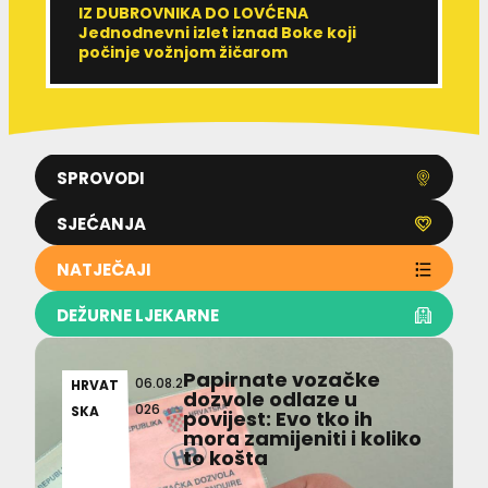
IZ DUBROVNIKA DO LOVĆENA
U
Jednodnevni izlet iznad Boke koji
M
počinje vožnjom žičarom
e
SPROVODI
SJEĆANJA
NATJEČAJI
DEŽURNE LJEKARNE
Papirnate vozačke
06.08.2
HRVAT
dozvole odlaze u
026
SKA
povijest: Evo tko ih
mora zamijeniti i koliko
to košta