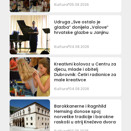
Kultura
05.08.2026
Udruga „Sve ostalo je
glazba“ donijela „Valove“
hrvatske glazbe u Janjinu
Kultura
04.08.2026
Kreativni kolovoz u Centru za
djecu, mlade i obitelj
Dubrovnik: Četiri radionice za
male kreativce
Kultura
04.08.2026
Barokkanerne i Ragnhild
Hemsing donose spoj
norveške tradicije i barokne
raskoši u atrij Kneževa dvora
Kultura
03.08.2026