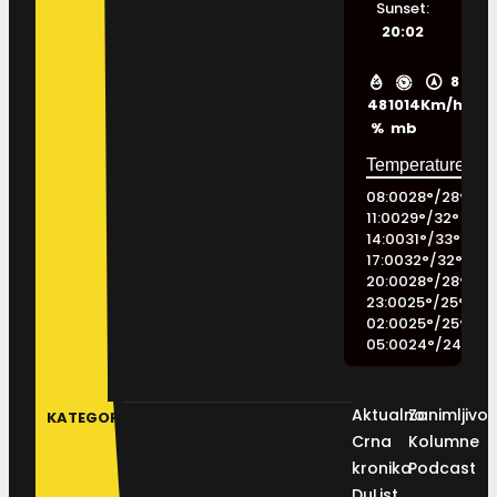
Sunset:
20:02
8
48
1014
Km/h
%
mb
08:00
28
°
/
28
°
11:00
29
°
/
32
°
14:00
31
°
/
33
°
17:00
32
°
/
32
°
20:00
28
°
/
28
°
23:00
25
°
/
25
°
02:00
25
°
/
25
°
05:00
24
°
/
24
°
Aktualno
Zanimljivos
KATEGORIJE
Crna
Kolumne
kronika
Podcast
DuList