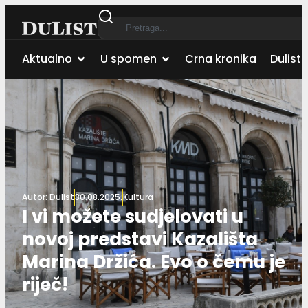
Aktualno
U spomen
Crna kronika
Dulist 
Autor:
Dulist
30.08.2025.
Kultura
I vi možete sudjelovati u
novoj predstavi Kazališta
Marina Držića. Evo o čemu je
riječ!