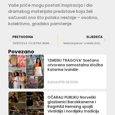
Vaše priče mogu postati inspiracija i dio
dramskog materijala predstave koja želi
sačuvati ono što polako nestaje – osobno,
kolektivno, gradsko pamćenje.
PRETHODNA
SLJEDEĆA
‘DRŽIĆEVA CVJETNA RENESANSA’ Otvorena izložba keramičarke Lucije Perojević u Stonu
‘Masterpiece’ u Male braće oduševio publiku, večeras na rasporedu tango i praizvedba Dubravka Detonija u Dvoru
Povezano
‘IZMEĐU TRAGOVA’ Svečano
otvorena samostalna izložba
Katarine Ivanišin
Kultura
05.08.2026
OČARALI PUBLIKU Norveški
glazbenici Barokkanerne i
Ragnhild Hemsing spojili
Vivaldija i nordijsku tradiciju