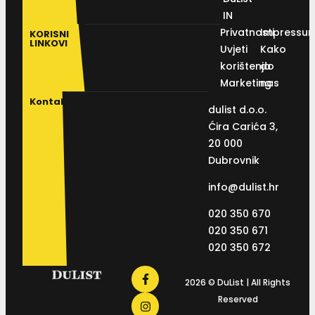
IN
Privatnosti
Impressu
KORISNI
LINKOVI
Uvjeti
Kako
korištenja
do
Marketing
nas
Kontakt
dulist d.o.o.
Ćira Carića 3,
20 000
Dubrovnik
info@dulist.hr
020 350 670
020 350 671
020 350 672
2026 © DuList | All Rights
Reserved