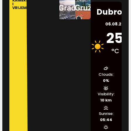
KAMERE
I
VRIJEME
Dubrovn
06.08.2026.
25
°C
Clouds:
0%
Visibility:
10 km
Sunrise:
05:44