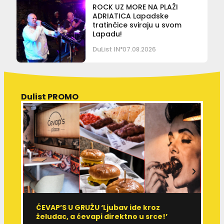
ROCK UZ MORE NA PLAŽI
ADRIATICA Lapadske
tratinčice sviraju u svom
Lapadu!
DuList IN
07.08.2026
Dulist PROMO
ĆEVAP’S U GRUŽU ‘Ljubav ide kroz
V
želudac, a ćevapi direktno u srce!’
d