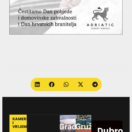
KAMERE
I
VRIJEME
Dubrovn