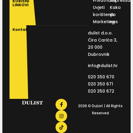
Privatnosti
Impressu
KORISNI
LINKOVI
Uvjeti
Kako
korištenja
do
Marketing
nas
Kontakt
dulist d.o.o.
Ćira Carića 3,
20 000
Dubrovnik
info@dulist.hr
020 350 670
020 350 671
020 350 672
2026 © DuList | All Rights
Reserved