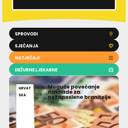
SPROVODI
SJEĆANJA
NATJEČAJI
DEŽURNE LJEKARNE
Moguće povećanje
08.08.2
HRVAT
naknade za
026
SKA
nezaposlene branitelje