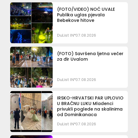
(FOTO/VIDEO) NOĆ UVALE
Publika uglas pjevala
Bebekove hitove
DuList IN
07.08.2026
(FOTO) Savršena ljetna večer
za đir Uvalom
DuList IN
07.08.2026
IRSKO-HRVATSKI PAR UPLOVIO
U BRAČNU LUKU Mladenci
privukli poglede na skalinima
od Dominikanaca
DuList IN
07.08.2026