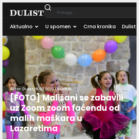
Aktualno
U spomen
Crna kronika
Dulist 
Autor:
Dulist
26.02.2022.
DuList IN
[FOTO] Mališani se zabavili
uz Zoom zoom faćendu od
malih maškara u
Lazaretima