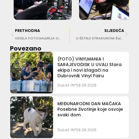
PRETHODNA
SLJEDEĆA
VESELA FOTOGALERIJA Odlična zabava na Stradunu uz ‘kafu s maškarama’
U ŠETNJI STRADUNOM Šuica i Vlahušić uzeli predah od Bruxellesa i politike
Povezano
(FOTO) VINYLMANIA I
SARAJEVODISK U UVALI Stara
ekipa i novi izlagači na
Dubrovnik Vinyl Fairu
DuList IN
08.08.2026
MEĐUNARODNI DAN MAČAKA
Posebne životinje koje osvoje
svaki dom
DuList IN
08.08.2026