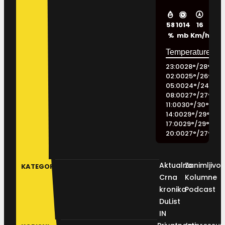
58
1014
16
%
mb
Km/h
23:00
28
°
/
28
°
02:00
25
°
/
26
°
05:00
24
°
/
24
°
08:00
27
°
/
27
°
11:00
30
°
/
30
°
14:00
29
°
/
29
°
17:00
29
°
/
29
°
20:00
27
°
/
27
°
Aktualno
Zanimljivos
KATEGORIJE
Crna
Kolumne
kronika
Podcast
DuList
IN