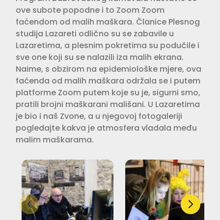
ove subote popodne i to Zoom Zoom
faćendom od malih maškara. Članice Plesnog
studija Lazareti odlično su se zabavile u
Lazaretima, a plesnim pokretima su podučile i
sve one koji su se nalazili iza malih ekrana.
Naime, s obzirom na epidemiološke mjere, ova
faćenda od malih maškara održala se i putem
platforme Zoom putem koje su je, sigurni smo,
pratili brojni maškarani mališani. U Lazaretima
je bio i naš Zvone, a u njegovoj fotogaleriji
pogledajte kakva je atmosfera vladala među
malim maškarama.