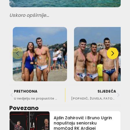
Uskoro opširnije…
PRETHODNA
SLJEDEĆA
U nedjelju ne propustite prvi Turnir župskih ekipa u vaterpolu, igrat će se za Gogu Knego
[POPADIĆ, ŽUVELA, FATOVIĆ…] Ovo su Barakude na koje izbornik Tucak računa na Europskom prvenstvu!
Povezano
Ajdin Zahirović i Bruno Ugrin
napuštaju seniorsku
momčad RK Ardiaei