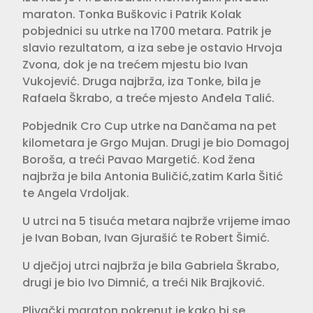
maraton. Tonka Buškovic i Patrik Kolak
pobjednici su utrke na 1700 metara. Patrik je
slavio rezultatom, a iza sebe je ostavio Hrvoja
Zvona, dok je na trećem mjestu bio Ivan
Vukojević. Druga najbrža, iza Tonke, bila je
Rafaela Škrabo, a treće mjesto Anđela Talić.
Pobjednik Cro Cup utrke na Dančama na pet
kilometara je Grgo Mujan. Drugi je bio Domagoj
Boroša, a treći Pavao Margetić. Kod žena
najbrža je bila Antonia Buličić,zatim Karla Šitić
te Angela Vrdoljak.
U utrci na 5 tisuća metara najbrže vrijeme imao
je Ivan Boban, Ivan Gjurašić te Robert Šimić.
U dječjoj utrci najbrža je bila Gabriela Škrabo,
drugi je bio Ivo Dimnić, a treći Nik Brajković.
Plivački maraton pokrenut je kako bi se