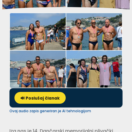
🔊 Poslušaj članak
Ovaj audio zapis generiran je AI tehnologijom
Iza nas je 14. Dančarski memorijalni plivački