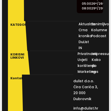
05:00
26
°
/
26
°
08:00
29
°
/
29
°
Aktualno
Zanimljivos
KATEGORIJE
Crna
Kolumne
kronika
Podcast
DuList
IN
Privatnosti
Impressu
KORISNI
LINKOVI
Uvjeti
Kako
korištenja
do
Marketing
nas
Kontakt
dulist d.o.o.
Ćira Carića 3,
20 000
Dubrovnik
info@dulist.hr