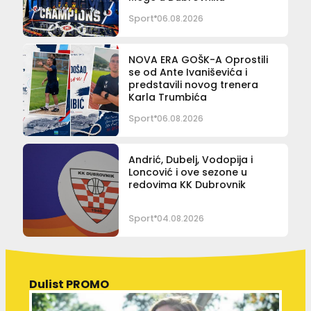
Sport
06.08.2026
NOVA ERA GOŠK-A Oprostili
se od Ante Ivaniševića i
predstavili novog trenera
Karla Trumbića
Sport
06.08.2026
Andrić, Dubelj, Vodopija i
Loncović i ove sezone u
redovima KK Dubrovnik
Sport
04.08.2026
Dulist PROMO