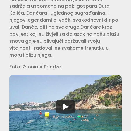
zadržala uspomena na pok. gospara Đura
Kolića, Dančara i uglednog sugrađanina, i
njegov legendarni plivački svakodnevni đir po
uvali Danče, ali i na sve druge Dančare kroz
povijest koji su živjeli za dolazak na našu plažu
snova gdje su plivajući održavali svoju
vitalnost i radovali se svakome trenutku u
moru i blizu njega.
Foto: Zvonimir Pandža