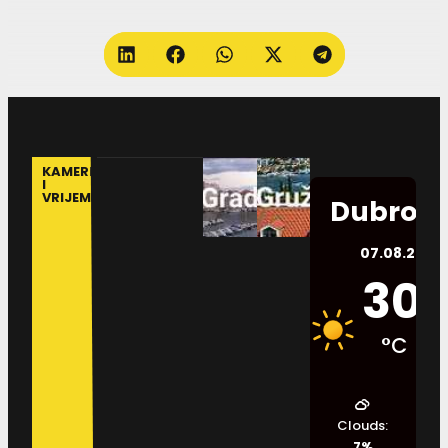
KAMERE
I
VRIJEME
Dubrovn
07.08.2026.
30
°C
Clouds:
7%