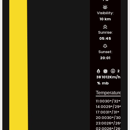
Visibility:
10 km
Sunrise:
05:45
Sunset:
20:01
2
38
1012
Km/h
%
mb
11:00
30
°
/
32
°
14:00
29
°
/
29
°
17:00
31
°
/
31
°
20:00
30
°
/
30
°
23:00
26
°
/
26
°
02:00
26
°
/
26
°