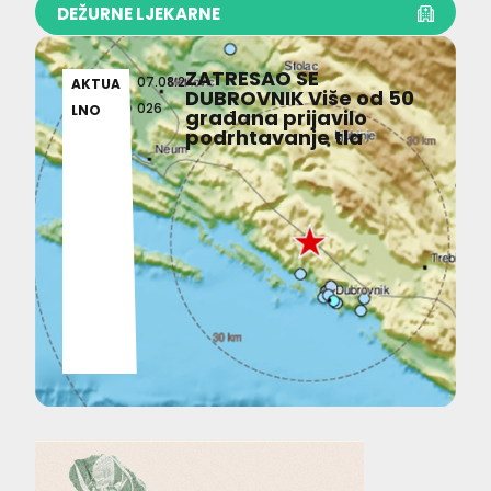
DEŽURNE LJEKARNE
ZATRESAO SE
07.08.2
AKTUA
DUBROVNIK Više od 50
026
LNO
građana prijavilo
podrhtavanje tla