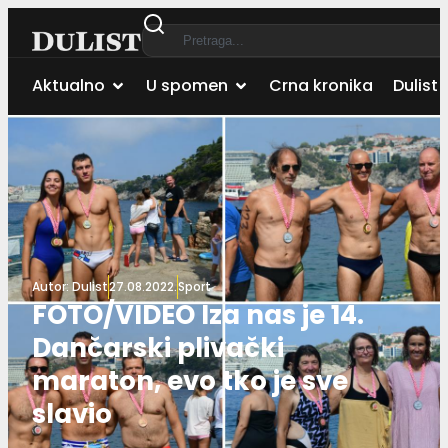
Aktualno
U spomen
Crna kronika
Dulist 
Autor:
Dulist
27.08.2022.
Sport
FOTO/VIDEO Iza nas je 14.
Dančarski plivački
maraton, evo tko je sve
slavio