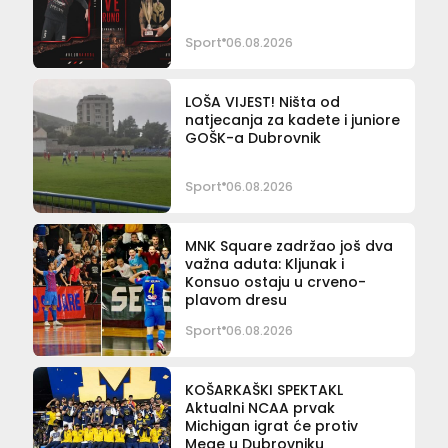
Sport
06.08.2026
LOŠA VIJEST! Ništa od
natjecanja za kadete i juniore
GOŠK-a Dubrovnik
Sport
06.08.2026
MNK Square zadržao još dva
važna aduta: Kljunak i
Konsuo ostaju u crveno-
plavom dresu
Sport
06.08.2026
KOŠARKAŠKI SPEKTAKL
Aktualni NCAA prvak
Michigan igrat će protiv
Mege u Dubrovniku