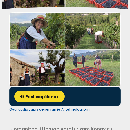
🔊 Poslušaj članak
Ovaj audio zapis generiran je AI tehnologijom
U organizaciji Udruge Agroturizam Konavle u