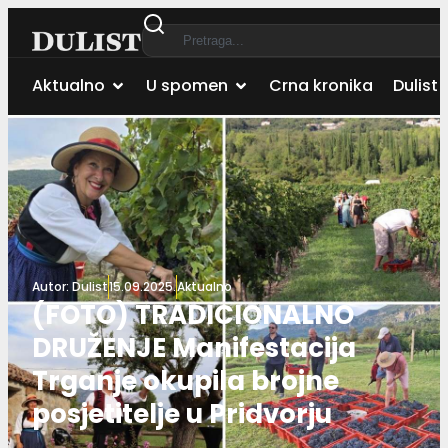
Aktualno
U spomen
Crna kronika
Dulist 
Autor:
Dulist
15.09.2025.
Aktualno
(FOTO) TRADICIONALNO
DRUŽENJE Manifestacija
Trganje okupila brojne
posjetitelje u Pridvorju