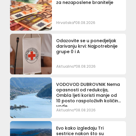
za nezaposlene branitelje
Hrvatska
08.08.2026
Odazovite se u ponedjeljak
darivanju krvi: Najpotrebnije
grupe 0 i A
Aktualno
08.08.2026
VODOVOD DUBROVNIK Nema
opasnosti od redukcija,
Ombla ljeti koristi manje od
10 posto raspoloživih količina
vode
Aktualno
08.08.2026
Evo kako izgledaju Tri
sestrice nakon što su