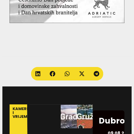
KAMERE
I
VRIJEME
Dubrovn
09.08.2026.