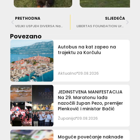
PRETHODNA
SLJEDEĆA
VELIKI USPJEH DIVERSA Na Burger festivalu osvojili četvrto mjesto!
LIBERTAS FOUNDATION Uručeno 15 stipendija učenicima s područja Županije
Povezano
Autobus na kat zapeo na
trajektu za Korčulu
Aktualno
09.08.2026
JEDINSTVENA MANIFESTACIJA
Na 29. Maratonu lađa
nazočili župan Pezo, premijer
Plenković i ministar Bačić
Županija
09.08.2026
Moguće povećanje naknade