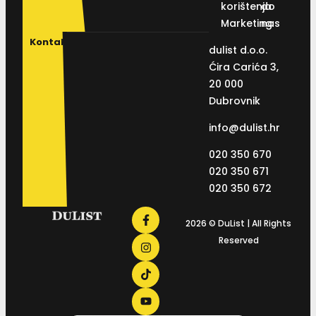
korištenja
do
Marketing
nas
Kontakt
dulist d.o.o.
Ćira Carića 3,
20 000
Dubrovnik
info@dulist.hr
020 350 670
020 350 671
020 350 672
2026 © DuList | All Rights
Reserved