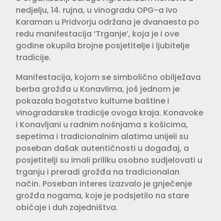
nedjelju, 14. rujna, u vinogradu OPG-a Ivo
Karaman u Pridvorju održana je dvanaesta po
redu manifestacija ‘Trganje’, koja je i ove
godine okupila brojne posjetitelje i ljubitelje
tradicije.
Manifestacija, kojom se simbolično obilježava
berba grožđa u Konavlima, još jednom je
pokazala bogatstvo kulturne baštine i
vinogradarske tradicije ovoga kraja. Konavoke
i Konavljani u radnim nošnjama s košicima,
sepetima i tradicionalnim alatima unijeli su
poseban dašak autentičnosti u događaj, a
posjetitelji su imali priliku osobno sudjelovati u
trganju i preradi grožđa na tradicionalan
način. Poseban interes izazvalo je gnječenje
grožđa nogama, koje je podsjetilo na stare
običaje i duh zajedništva.