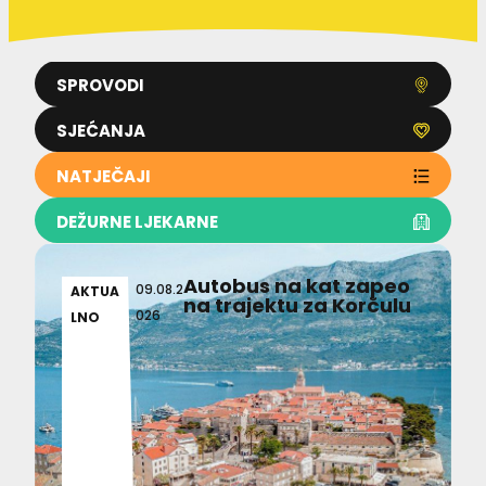
SPROVODI
SJEĆANJA
NATJEČAJI
DEŽURNE LJEKARNE
Autobus na kat zapeo
09.08.2
AKTUA
na trajektu za Korčulu
026
LNO