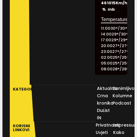
46
1015
Km/h
%
mb
11:00
30
°
/
30
°
14:00
29
°
/
30
°
17:00
29
°
/
29
°
20:00
27
°
/
27
°
23:00
27
°
/
27
°
02:00
25
°
/
25
°
05:00
25
°
/
25
°
08:00
28
°
/
28
°
Aktualno
Zanimljivos
KATEGORIJE
Crna
Kolumne
kronika
Podcast
DuList
IN
Privatnosti
Impressu
KORISNI
LINKOVI
Uvjeti
Kako