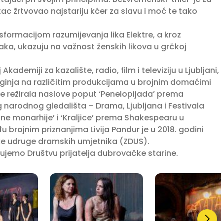
tac žrtvovao najstariju kćer za slavu i moć te tako
sformacijom razumijevanja lika Elektre, a kroz
upaka, ukazuju na važnost ženskih likova u grčkoj
ademiji za kazalište, radio, film i televiziju u Ljubljani,
urginja na različitim produkcijama u brojnim domaćimi
 režirala naslove poput ‘Penelopijada’ prema
narodnog gledališta – Drama, Ljubljana i Festivala
dne monarhije’ i ‘Kraljice’ prema Shakespearu u
 brojnim priznanjima Livija Pandur je u 2018. godini
ske udruge dramskih umjetnika (ZDUS).
jujemo Društvu prijatelja dubrovačke starine.