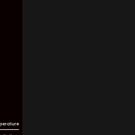
1015 mb
Wind:
17
Km/h
Clouds:
0%
Visibility:
10 km
Sunrise:
05:47
Sunset:
19:58
perature