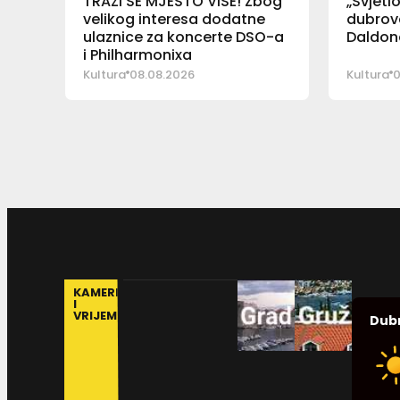
TRAŽI SE MJESTO VIŠE! Zbog
„Svjetl
velikog interesa dodatne
dubrova
ulaznice za koncerte DSO-a
Daldona
i Philharmonixa
Kultura
08.08.2026
Kultura
0
KAMERE
I
VRIJEME
Dub