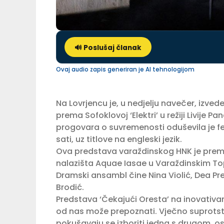
🔊 Poslušaj članak
Ovaj audio zapis generiran je AI tehnologijom
Na Lovrjencu je, u nedjelju navečer, izve
prema Sofoklovoj ‘Elektri’ u režiji Livije P
progovara o suvremenosti oduševila je fes
sati, uz titlove na engleski jezik.
Ova predstava varaždinskog HNK je premij
nalazišta Aquae Iasae u Varaždinskim T
Dramski ansambl čine Nina Violić, Dea Prese
Brodić.
Predstava ‘Čekajući Oresta’ na inovativan
od nas može prepoznati. Vječno suprotstav
pokušavaju se izboriti jedna s drugom, osta