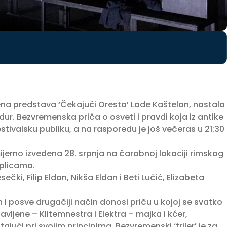
dena predstava ‘Čekajući Oresta’ Lade Kaštelan, nastala
andur. Bezvremenska priča o osveti i pravdi koja iz antike
tivalsku publiku, a na rasporedu je još večeras u 21:30
erno izvedena 28. srpnja na čarobnoj lokaciji rimskog
oplicama.
čki, Filip Eldan, Nikša Eldan i Beti Lučić, Elizabeta
 i posve drugačiji način donosi priču u kojoj se svatko
ljene – Klitemnestra i Elektra – majka i kćer,
jući pri svojim principima. Bezvremenski ‘triler’ je za