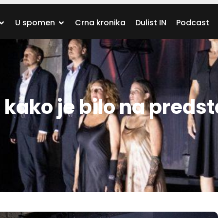
U spomen
Crna kronika
Dulist IN
Podcast
kako je bilo na predst