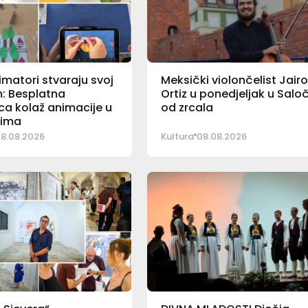
imatori stvaraju svoj
Meksički violončelist Jair
lm: Besplatna
Ortiz u ponedjeljak u Saloč
ca kolaž animacije u
od zrcala
tima
8.08.2026
Kultura
08.08.2026