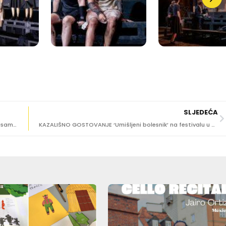
SLJEDEĆA
NIKA LASIĆ Igre su, bez obzira na njihov pridjev, veće od samoga Dubrovnika!
KAZALIŠNO GOSTOVANJE ‘Umišljeni bolesnik’ na festivalu u Zagvozdu