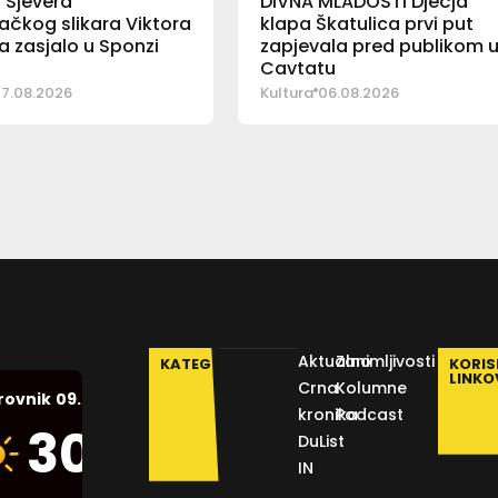
o Sjevera“
DIVNA MLADOSTI Dječja
čkog slikara Viktora
klapa Škatulica prvi put
 zasjalo u Sponzi
zapjevala pred publikom 
Cavtatu
7.08.2026
Kultura
06.08.2026
Aktualno
Zanimljivosti
KATEGORIJE
KORIS
LINKO
Crna
Kolumne
09.08.2026.
rovnik
kronika
Podcast
Humidity:
30
°C
DuList
54 %
IN
Pressure: