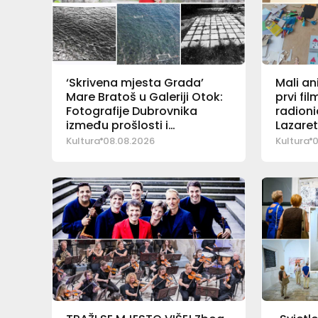
‘Skrivena mjesta Grada’
Mali an
Mare Bratoš u Galeriji Otok:
prvi fi
Fotografije Dubrovnika
radioni
između prošlosti i
Lazare
sadašnjosti
Kultura
08.08.2026
Kultura
0