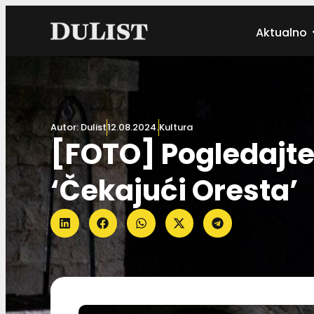
Aktualno
Autor:
Dulist
12.08.2024.
Kultura
[FOTO] Pogledajte 
‘Čekajući Oresta’