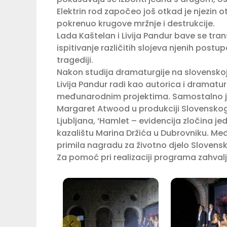
Elektrin rod započeo još otkad je njezin o
pokrenuo krugove mržnje i destrukcije.
Lada Kaštelan i Livija Pandur bave se tran
ispitivanje različitih slojeva njenih post
tragediji.
Nakon studija dramaturgije na slovenskoj Ak
Livija Pandur radi kao autorica i dramat
međunarodnim projektima. Samostalno je
Margaret Atwood u produkciji Slovenskog 
Ljubljana, ‘Hamlet – evidencija zločina je
kazalištu Marina Držića u Dubrovniku. Među
primila nagradu za životno djelo Sloven
Za pomoć pri realizaciji programa zahval