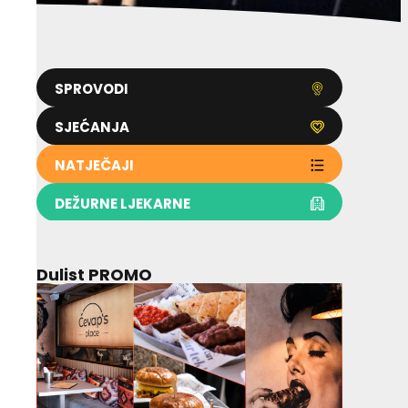
SPROVODI
SJEĆANJA
NATJEČAJI
DEŽURNE LJEKARNE
Dulist PROMO