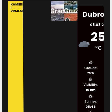
KAMERE
I
VRIJEME
Dubrovn
08.08.2026.
25
°C
Clouds:
75%
Visibility:
10 km
Sunrise:
05:46