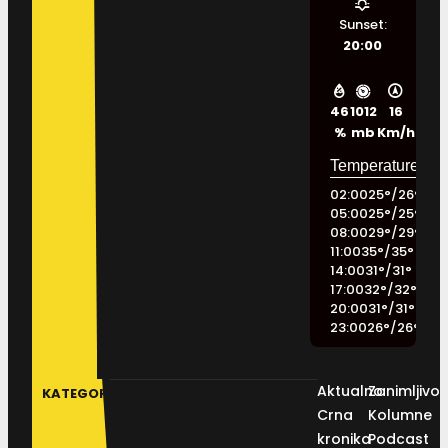
Sunset:
20:00
46
1012
16
%
mb
Km/h
02:00
25
°
/
26
°
05:00
25
°
/
25
°
08:00
29
°
/
29
°
11:00
35
°
/
35
°
14:00
31
°
/
31
°
17:00
32
°
/
32
°
20:00
31
°
/
31
°
23:00
26
°
/
26
°
Aktualno
Zanimljivos
KATEGORIJE
Crna
Kolumne
kronika
Podcast