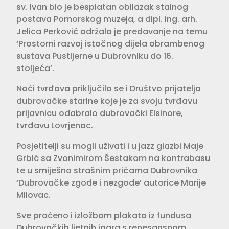
sv. Ivan bio je besplatan obilazak stalnog
postava Pomorskog muzeja, a dipl. ing. arh.
Jelica Perković održala je predavanje na temu
‘Prostorni razvoj istočnog dijela obrambenog
sustava Pustijerne u Dubrovniku do 16.
stoljeća’.
Noći tvrđava priključilo se i Društvo prijatelja
dubrovačke starine koje je za svoju tvrđavu
prijavnicu odabralo dubrovački Elsinore,
tvrđavu Lovrjenac.
Posjetitelji su mogli uživati i u jazz glazbi Maje
Grbić sa Zvonimirom Šestakom na kontrabasu
te u smiješno strašnim pričama Dubrovnika
‘Dubrovačke zgode i nezgode’ autorice Marije
Milovac.
Sve praćeno i izložbom plakata iz fundusa
Dubrovačkih ljetnih igara s renesansnom