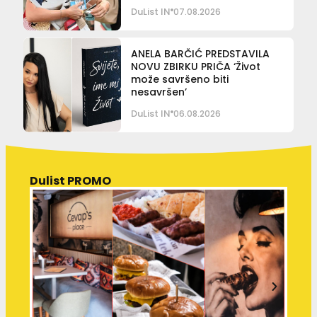
DuList IN
07.08.2026
ANELA BARČIĆ PREDSTAVILA
NOVU ZBIRKU PRIČA ‘Život
može savršeno biti
nesavršen’
DuList IN
06.08.2026
Dulist PROMO