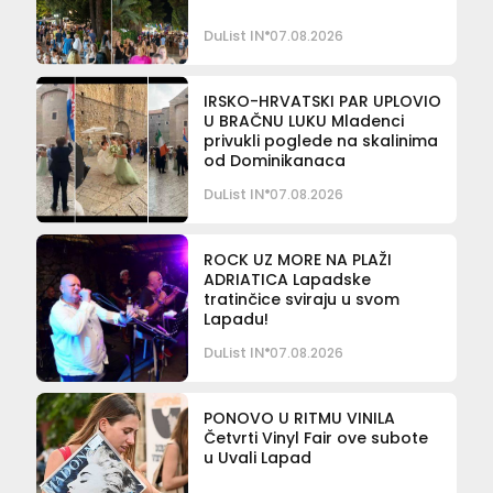
DuList IN
07.08.2026
IRSKO-HRVATSKI PAR UPLOVIO
U BRAČNU LUKU Mladenci
privukli poglede na skalinima
od Dominikanaca
DuList IN
07.08.2026
ROCK UZ MORE NA PLAŽI
ADRIATICA Lapadske
tratinčice sviraju u svom
Lapadu!
DuList IN
07.08.2026
PONOVO U RITMU VINILA
Četvrti Vinyl Fair ove subote
u Uvali Lapad