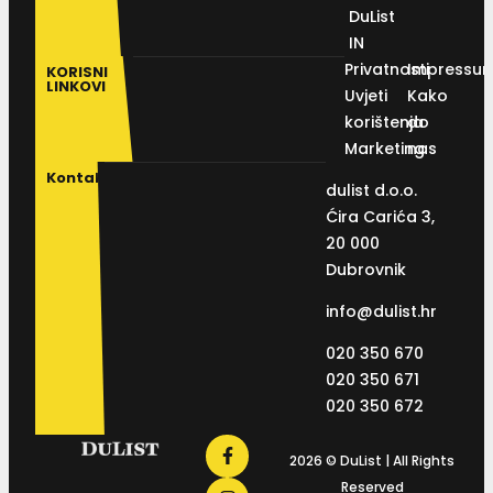
DuList
IN
Privatnosti
Impressu
KORISNI
LINKOVI
Uvjeti
Kako
korištenja
do
Marketing
nas
Kontakt
dulist d.o.o.
Ćira Carića 3,
20 000
Dubrovnik
info@dulist.hr
020 350 670
020 350 671
020 350 672
2026 © DuList | All Rights
Reserved