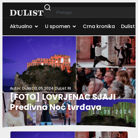
Aktualno
U spomen
Crna kronika
Dulist 
Autor:
Dulist
10.05.2024.
DuList IN
[FOTO] LOVRJENAC SJAJI
Predivna Noć tvrđava