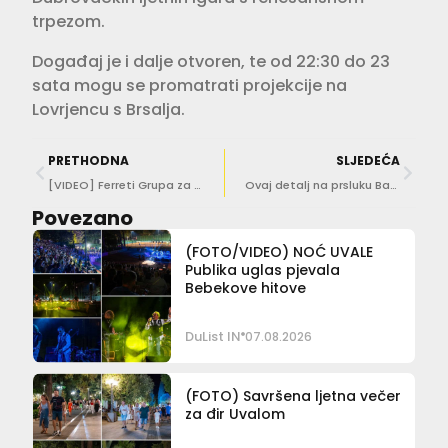
trpezom.
Događaj je i dalje otvoren, te od 22:30 do 23
sata mogu se promatrati projekcije na
Lovrjencu s Brsalja.
PRETHODNA
SLJEDEĆA
[VIDEO] Ferreti Grupa za snimanje spota dovela konja na Banje
Ovaj detalj na prsluku Baby Lasagne veže se za Dubrovnik i Slavoniju
Povezano
(FOTO/VIDEO) NOĆ UVALE
Publika uglas pjevala
Bebekove hitove
DuList IN
07.08.2026
(FOTO) Savršena ljetna večer
za đir Uvalom