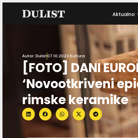
Aktualno
Autor:
Dulist
07.10.2023.
Kultura
[FOTO] DANI EUROP
‘Novootkriveni ep
rimske keramike