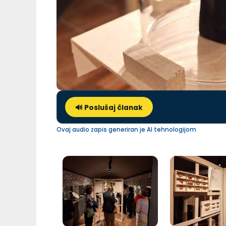
🔊 Poslušaj članak
Ovaj audio zapis generiran je AI tehnologijom