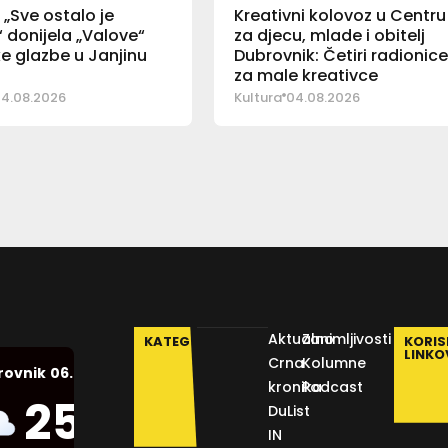
„Sve ostalo je
Kreativni kolovoz u Centru
 donijela „Valove“
za djecu, mlade i obitelj
e glazbe u Janjinu
Dubrovnik: Četiri radionic
za male kreativce
4.08.2026
Kultura
04.08.2026
Aktualno
Zanimljivosti
KATEGORIJE
KORIS
LINKO
Crna
Kolumne
06.08.2026.
rovnik
kronika
Podcast
Humidity:
25
°C
DuList
54 %
IN