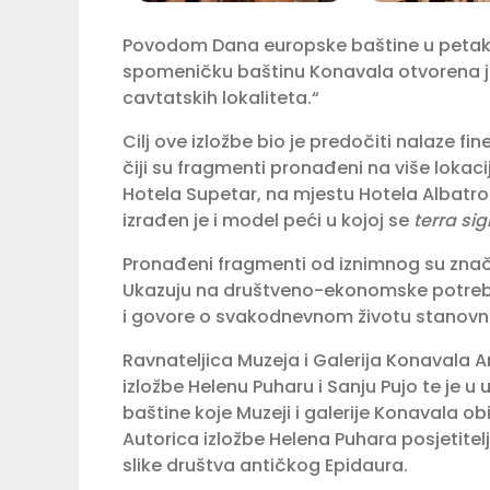
Povodom Dana europske baštine u petak, 6
spomeničku baštinu Konavala otvorena je
cavtatskih lokaliteta.“
Cilj ove izložbe bio je predočiti nalaze f
čiji su fragmenti pronađeni na više lokaci
Hotela Supetar, na mjestu Hotela Albatros 
izrađen je i model peći u kojoj se
terra sig
Pronađeni fragmenti od iznimnog su značaj
Ukazuju na društveno-ekonomske potreb
i govore o svakodnevnom životu stanovni
Ravnateljica Muzeja i Galerija Konavala A
izložbe Helenu Puharu i Sanju Pujo te je 
baštine koje Muzeji i galerije Konavala o
Autorica izložbe Helena Puhara posjetitelji
slike društva antičkog Epidaura.