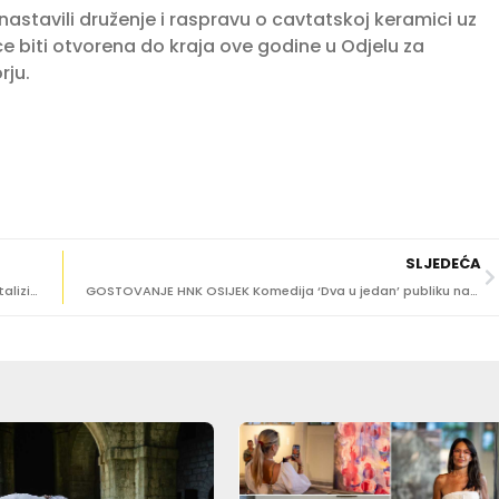
nastavili druženje i raspravu o cavtatskoj keramici uz
e biti otvorena do kraja ove godine u Odjelu za
rju.
SLJEDEĆA
[FOTO] Paula Raguž i Josipa Vragolov predstavile digitalizirani katalog starih i rijetkih knjiga
GOSTOVANJE HNK OSIJEK Komedija ‘Dva u jedan’ publiku nasmijala do suza