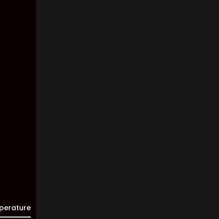
Pressure:
1013 mb
Wind:
7
Km/h
Clouds:
38%
Visibility:
10 km
Sunrise:
05:44
Sunset:
20:02
perature