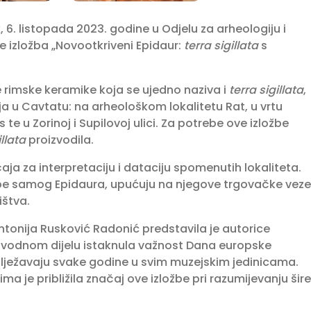
. listopada 2023. godine u Odjelu za arheologiju i
 izložba „Novootkriveni Epidaur:
terra sigillata
s
ine rimske keramike koja se ujedno naziva i
terra sigillata
,
ja u Cavtatu: na arheološkom lokalitetu Rat, u vrtu
te u Zorinoj i Supilovoj ulici. Za potrebe ove izložbe
illata
proizvodila.
a za interpretaciju i dataciju spomenutih lokaliteta.
e samog Epidaura, upućuju na njegove trgovačke veze
štva.
ntonija Rusković Radonić predstavila je autorice
u uvodnom dijelu istaknula važnost Dana europske
bilježavaju svake godine u svim muzejskim jedinicama.
ma je približila značaj ove izložbe pri razumijevanju šire