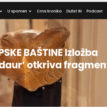
U spomen
Crna kronika
Dulist IN
Podcast
SKE BAŠTINE Izložba
idaur’ otkriva fragmen