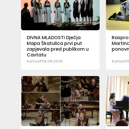
DIVNA MLADOSTI Dječja
Rasprod
klapa Škatulica prvi put
Martina
zapjevala pred publikom u
ponovn
Cavtatu
Kultura
06.08.2026
Kultura
0