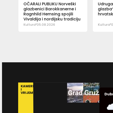
OČARALI PUBLIKU Norveški
Udruga 
glazbenici Barokkanerne i
glazba“
Ragnhild Hemsing spojili
hrvatsk
Vivaldija i nordijsku tradiciju
Kultura
05.08.2026
Kultura
0
KAMERE
I
VRIJEME
Dub