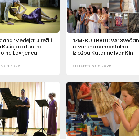
ana ‘Medeja’ u režiji
‘IZMEĐU TRAGOVA’ Sveča
 Kušeja od sutra
otvorena samostalna
o na Lovrjencu
izložba Katarine Ivanišin
6.08.2026
Kultura
05.08.2026