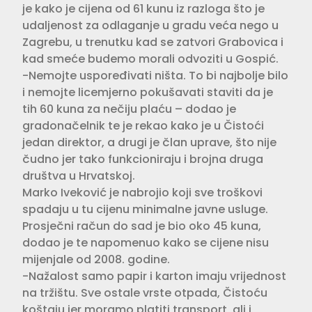
je kako je cijena od 61 kunu iz razloga što je
udaljenost za odlaganje u gradu veća nego u
Zagrebu, u trenutku kad se zatvori Grabovica i
kad smeće budemo morali odvoziti u Gospić.
-Nemojte uspoređivati ništa. To bi najbolje bilo
i nemojte licemjerno pokušavati staviti da je
tih 60 kuna za nečiju plaću – dodao je
gradonačelnik te je rekao kako je u Čistoći
jedan direktor, a drugi je član uprave, što nije
čudno jer tako funkcioniraju i brojna druga
društva u Hrvatskoj.
Marko Iveković je nabrojio koji sve troškovi
spadaju u tu cijenu minimalne javne usluge.
Prosječni račun do sad je bio oko 45 kuna,
dodao je te napomenuo kako se cijene nisu
mijenjale od 2008. godine.
-Nažalost samo papir i karton imaju vrijednost
na tržištu. Sve ostale vrste otpada, Čistoću
koštaju jer moramo platiti transport, ali i