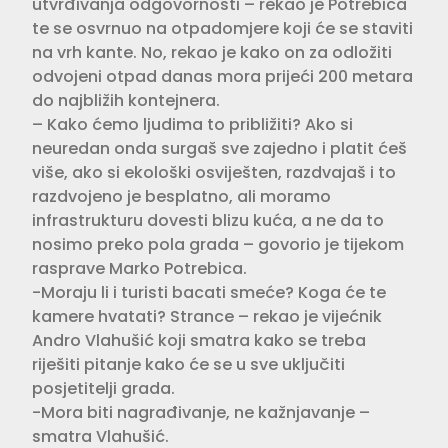
utvrđivanja odgovornosti – rekao je Potrebica
te se osvrnuo na otpadomjere koji će se staviti
na vrh kante. No, rekao je kako on za odložiti
odvojeni otpad danas mora prijeći 200 metara
do najbližih kontejnera.
– Kako ćemo ljudima to približiti? Ako si
neuredan onda surgaš sve zajedno i platit ćeš
više, ako si ekološki osviješten, razdvajaš i to
razdvojeno je besplatno, ali moramo
infrastrukturu dovesti blizu kuća, a ne da to
nosimo preko pola grada – govorio je tijekom
rasprave Marko Potrebica.
-Moraju li i turisti bacati smeće? Koga će te
kamere hvatati? Strance – rekao je vijećnik
Andro Vlahušić koji smatra kako se treba
riješiti pitanje kako će se u sve uključiti
posjetitelji grada.
-Mora biti nagrađivanje, ne kažnjavanje –
smatra Vlahušić.