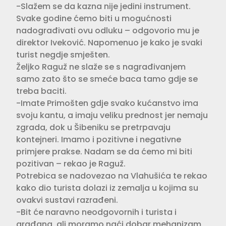
-Slažem se da kazna nije jedini instrument.
Svake godine ćemo biti u mogućnosti
nadograđivati ovu odluku – odgovorio mu je
direktor Iveković. Napomenuo je kako je svaki
turist negdje smješten.
Željko Raguž ne slaže se s nagrađivanjem
samo zato što se smeće baca tamo gdje se
treba baciti.
-Imate Primošten gdje svako kućanstvo ima
svoju kantu, a imaju veliku prednost jer nemaju
zgrada, dok u Šibeniku se pretrpavaju
kontejneri. Imamo i pozitivne i negativne
primjere prakse. Nadam se da ćemo mi biti
pozitivan – rekao je Raguž.
Potrebica se nadovezao na Vlahušića te rekao
kako dio turista dolazi iz zemalja u kojima su
ovakvi sustavi razrađeni.
-Bit će naravno neodgovornih i turista i
građana, ali moramo naći dobar mehanizam