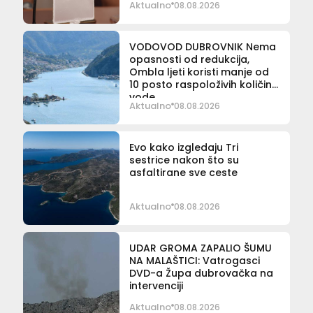
Aktualno
08.08.2026
VODOVOD DUBROVNIK Nema
opasnosti od redukcija,
Ombla ljeti koristi manje od
10 posto raspoloživih količina
vode
Aktualno
08.08.2026
Evo kako izgledaju Tri
sestrice nakon što su
asfaltirane sve ceste
Aktualno
08.08.2026
UDAR GROMA ZAPALIO ŠUMU
NA MALAŠTICI: Vatrogasci
DVD-a Župa dubrovačka na
intervenciji
Aktualno
08.08.2026