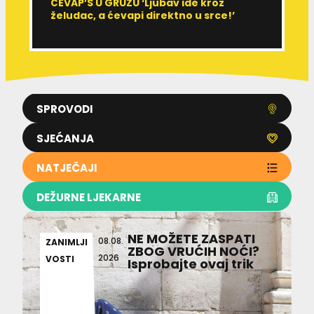
ĆEVAP’S U GRUŽU ‘Ljubav ide kroz
V
želudac, a ćevapi direktno u srce!’
d
SPROVODI
SJEĆANJA
NATJEČAJI
DEŽURNE LJEKARNE
NE MOŽETE ZASPATI
08.08.
ZANIMLJI
ZBOG VRUĆIH NOĆI?
2026
VOSTI
Isprobajte ovaj trik