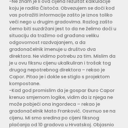
-Ne znam je li ova cijena rezultat kalkulacije
koju je radila Čistoća. Obvezujem se doći kod
vas potražiti informacije zašto je iznos toliko
veći nego u drugim gradovima. Razlog zašto
ćemo biti suzdržani jest to da ne želimo doći u
situaciju da tražimo od građana veliku
odgovornost razdvajanjem, a da
gradonačelnik imenuje u društvo dva
direktora. Ne vidimo potrebu za tim. Mislim da
je u ovu fiksnu cijenu ukalkuliran i trošak tog
drugog nepotrebnog direktora – rekao je
Capor. Pitao je i dokle se stiglo s projektom
kompostane.
-Kad god promislim da je gospar Đuro Capor
krenuo smjernom logike, vidim da iz njega ne
može pobjeći ona ingordeca – rekao je
gradonačelnik Mato Franković. Osvrnuo se na
cijenu. Mi smo sredina po cijeni fiksnog
plaćanja od 10 gradova u Hrvatskoj. Objasnio