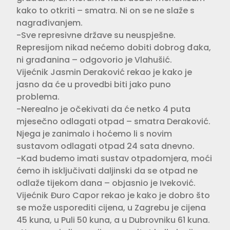
kako to otkriti – smatra. Ni on se ne slaže s
nagrađivanjem.
-Sve represivne države su neuspješne.
Represijom nikad nećemo dobiti dobrog đaka,
ni građanina – odgovorio je Vlahušić.
Vijećnik Jasmin Deraković rekao je kako je
jasno da će u provedbi biti jako puno
problema.
-Nerealno je očekivati da će netko 4 puta
mjesečno odlagati otpad – smatra Deraković.
Njega je zanimalo i hoćemo li s novim
sustavom odlagati otpad 24 sata dnevno.
-Kad budemo imati sustav otpadomjera, moći
ćemo ih isključivati daljinski da se otpad ne
odlaže tijekom dana – objasnio je Iveković.
Vijećnik Đuro Capor rekao je kako je dobro što
se može usporediti cijena, u Zagrebu je cijena
45 kuna, u Puli 50 kuna, a u Dubrovniku 61 kuna.