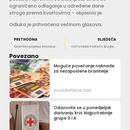
ograničeno odlaganje u određene dane
strogo prema kvartovima – objasnio je.
Odluka je prihvaćena većinom glasova.
PRETHODNA
SLJEDEĆA
Granični prijelaz Imotica – Duži ponovno postaje granični prijelazi samo za pogranični promet
OSTVAREN PORAST Brojke nautičkog turizma veće su nego prošle godine
Povezano
Moguće povećanje naknade
za nezaposlene branitelje
Hrvatska
08.08.2026
Odazovite se u ponedjeljak
darivanju krvi: Najpotrebnije
grupe 0 i A