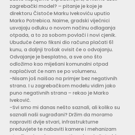
zagrebački model? – pitanje je koje je
direktoru Čistoće Marku Ivekoviću uputio
Marko Potrebica. Naime, gradski vijećnici
usvajaju odluku o novom načinu odlaganja
otpada, a to za sobom povlači i novi cjenik.
Ubuduće ćemo fiksni dio računa plaćati 61
kunu, a daljnji trošak ovisit će o odvajanju.
Odvajanje je besplatno, a sve ono što
odložimo kao miješani komunalni otpad
naplaćivat će nam se po volumenu.
-Nisam još naišao na primjer bez negativnih
strana. I u zagrebačkom modelu vidim jako
puno negativnih strana – rekao je Marko
Iveković.
-Svi smo mi danas nešto saznali, ali koliko su
saznali naši sugrađani? Držim da moramo
napraviti dvije stvari, infrastrukturne
preduvjete te nabaviti kamere i mehanizam