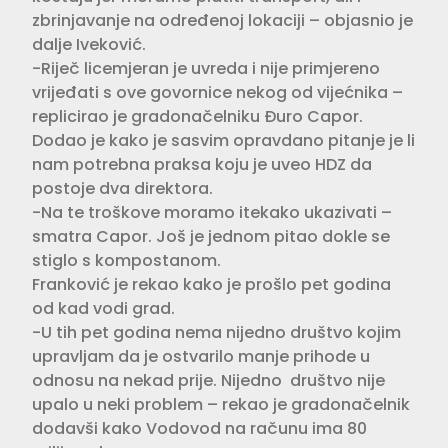
zbrinjavanje na određenoj lokaciji – objasnio je
dalje Iveković.
-Riječ licemjeran je uvreda i nije primjereno
vrijeđati s ove govornice nekog od vijećnika –
replicirao je gradonačelniku Đuro Capor.
Dodao je kako je sasvim opravdano pitanje je li
nam potrebna praksa koju je uveo HDZ da
postoje dva direktora.
-Na te troškove moramo itekako ukazivati –
smatra Capor. Još je jednom pitao dokle se
stiglo s kompostanom.
Franković je rekao kako je prošlo pet godina
od kad vodi grad.
-U tih pet godina nema nijedno društvo kojim
upravljam da je ostvarilo manje prihode u
odnosu na nekad prije. Nijedno društvo nije
upalo u neki problem – rekao je gradonačelnik
dodavši kako Vodovod na računu ima 80