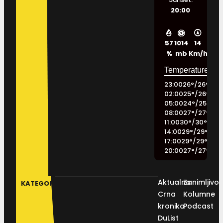
20:00
57
1014
14
%
mb
Km/h
23:00
26
°
/
26
°
02:00
25
°
/
26
°
05:00
24
°
/
25
°
08:00
27
°
/
27
°
11:00
30
°
/
30
°
14:00
29
°
/
29
°
17:00
29
°
/
29
°
20:00
27
°
/
27
°
Aktualno
Zanimljivos
KATEGORIJE
Crna
Kolumne
kronika
Podcast
DuList