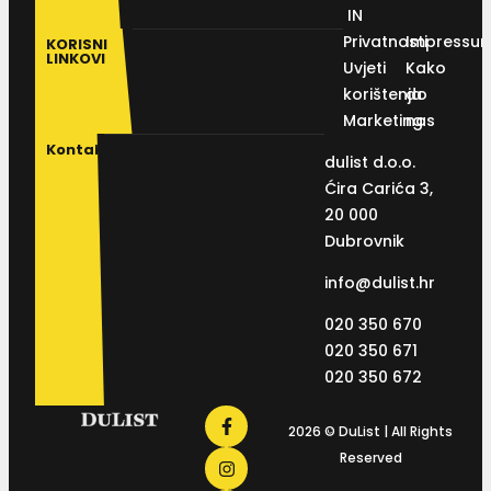
IN
Privatnosti
Impressu
KORISNI
LINKOVI
Uvjeti
Kako
korištenja
do
Marketing
nas
Kontakt
dulist d.o.o.
Ćira Carića 3,
20 000
Dubrovnik
info@dulist.hr
020 350 670
020 350 671
020 350 672
2026 © DuList | All Rights
Reserved