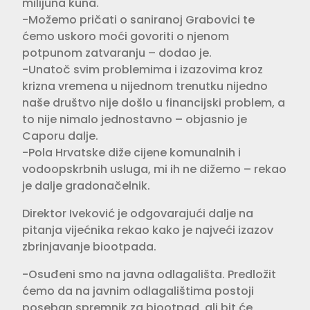
milijuna kuna.
-Možemo pričati o saniranoj Grabovici te
ćemo uskoro moći govoriti o njenom
potpunom zatvaranju – dodao je.
-Unatoč svim problemima i izazovima kroz
krizna vremena u nijednom trenutku nijedno
naše društvo nije došlo u financijski problem, a
to nije nimalo jednostavno – objasnio je
Caporu dalje.
-Pola Hrvatske diže cijene komunalnih i
vodoopskrbnih usluga, mi ih ne dižemo – rekao
je dalje gradonačelnik.
Direktor Iveković je odgovarajući dalje na
pitanja vijećnika rekao kako je najveći izazov
zbrinjavanje biootpada.
-Osuđeni smo na javna odlagališta. Predložit
ćemo da na javnim odlagalištima postoji
poseban spremnik za biootpad, ali bit će