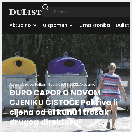
Aktualno
U spomen
Crna kronika
Dulist 
Autor:
Andrea Falkoni Račić
05.09.2022.
Aktualno
ĐURO CAPOR O NOVOM
CJENIKU ČISTOĆE Pokriva li
cijena od 61 kunu i trošak
drugog direktora?