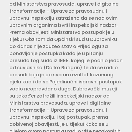
od Ministarstva pravosuđa, uprave i digitalne
transformacije – Uprave za pravosudnu i
upravnu inspekciju zatraženo da se nad ovim
upravnim organima izvrši inspekcijski nadzor.
Prema obavijesti Ministarstva postupak je u
tijeku! Obzirom da Općinski sud u Dubrovniku
do danas nije zauzeo stav o Prijedlogu za
ponavljanje postupka kada je u pitanju
presuda tog suda iz 1998. kojeg je podnio jedan
od suvlasnika (Darko Butigan) te da se radi o
presudi koja je po svemu rezultat kaznenog
djela kao i da se Pojedinačni ispravni postupak
vodio neopravdano dugo, Dubrovački muzeji
su također zatražili inspekcijski nadzor od
Ministarstva pravosuđa, uprave i digitalne
transformacije – Uprave za pravosudnu i
upravnu inspekciju. I taj postupak, prema
dobivenoj obavijesti, je u tijeku! Kako se u
cijelom ovom postupku radi o više nezakonitih