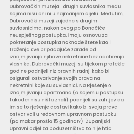
Dubrovačkih muzeja i drugih suvlasnika među
kojima nisu oni ni u najmanjem dijelu! Međutim,
Dubrovački muzeji zajedno s drugim
suvlasnicima, nakon ovog po Bonačiće
neuspješnog postupka, imaju osnovu za
pokretanje postupka naknade štete kao i
traženja sve pripadajuće zarade od
iznajmljivanja njihove nekretnine bez odobrenja
vlasnika. Dubrovački muzeji su tijekom protekle
godine podnijeli niz pravnih radnji kako bi
osigurali ostvarivanje svojih prava na
nekretnini koje su suvlasnici. Na Rješenje о
iznajmljivanju apartmana (o kojem u postupku
također nisu ništa znali) podnijeli su zahtjev da
im se to rješenje dostavi kako bi svoja prava
ostvarivali u redovnom upravnom postupku
(pa makar prošlo 15 godina!?)! Županijski
Upravni odjel za poduzetništvo to nije htio