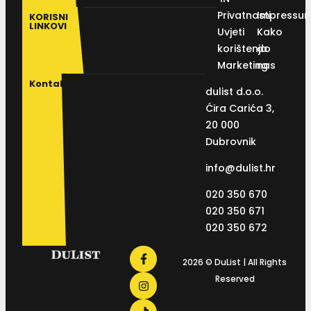
Privatnosti
Impressu
KORISNI
LINKOVI
Uvjeti
Kako
korištenja
do
Marketing
nas
Kontakt
dulist d.o.o.
Ćira Carića 3,
20 000
Dubrovnik
info@dulist.hr
020 350 670
020 350 671
020 350 672
2026 © DuList | All Rights
Reserved