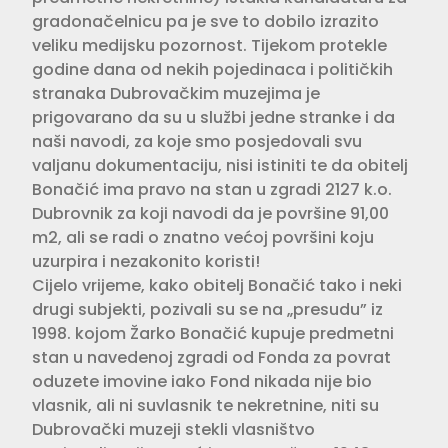
gradonačelnicu pa je sve to dobilo izrazito
veliku medijsku pozornost. Tijekom protekle
godine dana od nekih pojedinaca i političkih
stranaka Dubrovačkim muzejima je
prigovarano da su u službi jedne stranke i da
naši navodi, za koje smo posjedovali svu
valjanu dokumentaciju, nisi istiniti te da obitelj
Bonačić ima pravo na stan u zgradi 2127 k.o.
Dubrovnik za koji navodi da je površine 91,00
m2, ali se radi o znatno većoj površini koju
uzurpira i nezakonito koristi!
Cijelo vrijeme, kako obitelj Bonačić tako i neki
drugi subjekti, pozivali su se na „presudu” iz
1998. kojom Žarko Bonačić kupuje predmetni
stan u navedenoj zgradi od Fonda za povrat
oduzete imovine iako Fond nikada nije bio
vlasnik, ali ni suvlasnik te nekretnine, niti su
Dubrovački muzeji stekli vlasništvo