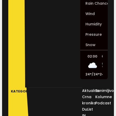
Rain Chance
Wind
Humidity
Pressure
Snow
02:00
05:00
24
°
/
24
°
24
°
/
24
°
2
Aktualno
Zanimljivos
KATEGORIJE
Crna
Kolumne
kronika
Podcast
DuList
IN