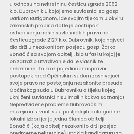
u odnosu na nekretninu česticu zgrade 2062
k.o. Dubrovnik u kojoj smo suvlasnici sa gosp.
Darkom Butiganom, ide svojim tijekom u okviru
zakonskih propisa dotle je postupak
ostvarivanja naših suvlasničkih prava na
česticu zgrade 2127 k.o. Dubrovnik, koje najveći
dio drži u nezakonitom posjedu gosp. Žarko
Bonačić sa svojom obitelji, bio u fazi u kojoj je
on zatražio utvrđivanje da je vlasnik te
nekretnine i to kroz pojedinačni ispravni
postupak pred Općinskim sudom zasnivajući
svoje pravo na postojanju nezakonite presude
Općinskog suda u Dubrovniku o tijeku kojeg
uknjiženi suvlasnici nisu imali nikakva saznanja!
Nepredviđene probleme Dubrovačkim
muzejima stvorili su u posljednjih pola godine
lokalni izbori jer je jedna članica obitelji
Bonačič (koja obitelj nezakonito drži posjed
predmetne nekretnine) istakla kandidaturu za