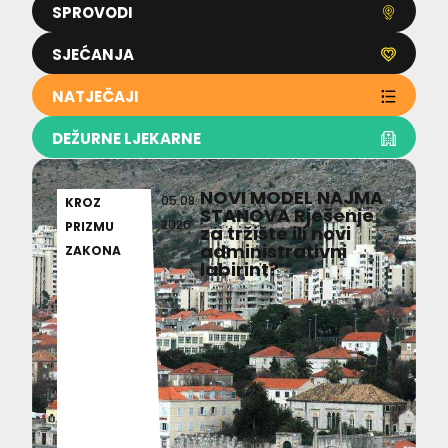
SPROVODI
SJEĆANJA
NATJEČAJI
DEŽURNE LJEKARNE
NOVI MODEL NAJMA
05.08.
KROZ
STANOVA Rješenje
2026
PRIZMU
za tržište ili novi
administrativni
ZAKONA
labirint?