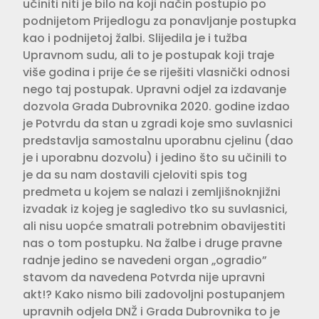
učiniti niti je bilo na koji način postupio po
podnijetom Prijedlogu za ponavljanje postupka
kao i podnijetoj žalbi. Slijedila je i tužba
Upravnom sudu, ali to je postupak koji traje
više godina i prije će se riješiti vlasnički odnosi
nego taj postupak. Upravni odjel za izdavanje
dozvola Grada Dubrovnika 2020. godine izdao
je Potvrdu da stan u zgradi koje smo suvlasnici
predstavlja samostalnu uporabnu cjelinu (dao
je i uporabnu dozvolu) i jedino što su učinili to
je da su nam dostavili cjeloviti spis tog
predmeta u kojem se nalazi i zemljišnoknjižni
izvadak iz kojeg je sagledivo tko su suvlasnici,
ali nisu uopće smatrali potrebnim obavijestiti
nas o tom postupku. Na žalbe i druge pravne
radnje jedino se navedeni organ „ogradio”
stavom da navedena Potvrda nije upravni
akt!? Kako nismo bili zadovoljni postupanjem
upravnih odjela DNŽ i Grada Dubrovnika to je