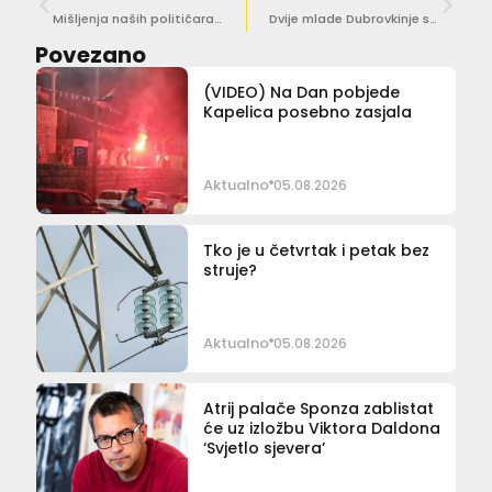
Mišljenja naših političara razilaze se oko naknade za čuvanje unuka. Evo što kažu
Dvije mlade Dubrovkinje sutra u Saloči priređuju glazbeno-lirsko druženje za djecu “Ja sam ja”
Povezano
(VIDEO) Na Dan pobjede
Kapelica posebno zasjala
Aktualno
05.08.2026
Tko je u četvrtak i petak bez
struje?
Aktualno
05.08.2026
Atrij palače Sponza zablistat
će uz izložbu Viktora Daldona
‘Svjetlo sjevera’