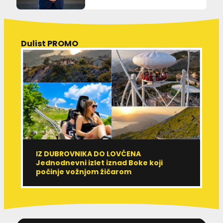
Dulist PROMO
IZ DUBROVNIKA DO LOVĆENA
U
Jednodnevni izlet iznad Boke koji
M
počinje vožnjom žičarom
e