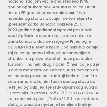
nacionalizacijom već je ono stečeno 1948.
godine oporukom pok. Antuna Kurajice. Da bi
nakon 25 godina proveo upis vlasništva
navedenog stana na svoje ime temeljem te
„presude“ Žarko Bonačić pokreće 25. 8.
2023.godine pojedinačni ispravni postupak
pred Općinskim sudom koji je prije nekoliko
dana konačno dovršen i njegov Prijedlog je
ODBIJEN! Na Rješenje kojim Općinski sud odbija
taj Prijedlog nema žalbe, ali nezadovoljena
stranka ima pravo otpočeti nove postupke
tužbom ili na neki drugi način! Činjenica je da je
u ovom momentu od strane Suda utvrđeno da
oni nemaju pravo na stan koji koriste! Ono što
smatramo značajnim (osim samog stava da
je Prijedlog odbijen!) je stav Općinskog suda u
Dubrovniku iskazan ų točki 12.2. OBRAZLOŽENJA
koja doslovno glasi: „Točka 12.2. U konkretnom
slučaju, presuda i rješenje temeljem kojih je