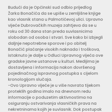
Budući da je Općinski sud odbio prijedlog
Žarka Bonačića da se upiše u zemljišne knjige
kao vlasnik stana u Palmotićevoj ulici. Upravno
vijeće Dubrovačkih muzeja zahtjeva da se u
roku od 30 dana stan preda suvlasnicima
slobodan od osoba i stvari. Sve kako bi izbjegli
daljnje nepotrebne sporove i po obitelj
Bonačić plaćanje visokih naknada i troškova,
istaknuto je dalje u Odluci Upravnog vijeća ove
gradske javne ustanove u kulturi. Medijima je
dostavljena i informacija nakon dovršenog
pojedinačnog ispravnog postupka s cijelom
kronologijom slučaja.
-Ovo Upravno vijeće je u više navrata tijekom
proteklih godina imalo na dnevnom redu
informacije o poduzetim aktivnostima na
osiguranju ostvarivanja vlasničkih prava na
nekretninama kojih je suvlasnik. Dok postupak