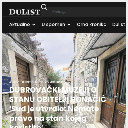
Aktualno
U spomen
Crna kronika
Dulist 
Autor:
Dulist
21.08.2025.
Aktualno
DUBROVAČKI MUZEJI O
STANU OBITELJI BONAČIĆ
‘Sud je utvrdio: Nemate
pravo na stan kojeg
koristite’