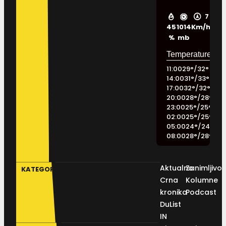
7
45
1014
Km/h
%
mb
11:00
29
°
/
32
°
14:00
31
°
/
33
°
17:00
32
°
/
32
°
20:00
28
°
/
28
°
23:00
25
°
/
25
°
02:00
25
°
/
25
°
05:00
24
°
/
24
°
08:00
28
°
/
28
°
Aktualno
Zanimljivos
KATEGORIJE
Crna
Kolumne
kronika
Podcast
DuList
IN