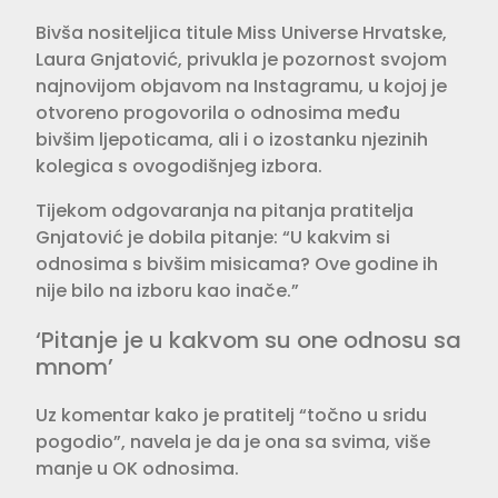
Bivša nositeljica titule Miss Universe Hrvatske,
Laura Gnjatović, privukla je pozornost svojom
najnovijom objavom na Instagramu, u kojoj je
otvoreno progovorila o odnosima među
bivšim ljepoticama, ali i o izostanku njezinih
kolegica s ovogodišnjeg izbora.
Tijekom odgovaranja na pitanja pratitelja
Gnjatović je dobila pitanje: “U kakvim si
odnosima s bivšim misicama? Ove godine ih
nije bilo na izboru kao inače.”
‘Pitanje je u kakvom su one odnosu sa
mnom’
Uz komentar kako je pratitelj “točno u sridu
pogodio”, navela je da je ona sa svima, više
manje u OK odnosima.