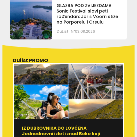
GLAZBA POD ZVIJEZDAMA
Sonic Festival slavi peti
rođendan: Joris Voorn stiže
na Porporelu i Orsulu
DuList IN
03.08.2026
Dulist PROMO
IZ DUBROVNIKA DO LOVĆENA
U
Jednodnevni izlet iznad Boke koji
M