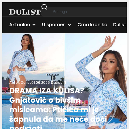
Aktualno
U spomen
Crna kronika
Dulist 
Autor:
Dulist
01.06.2026.
DuList IN
DRAMA IZA KULISA?
Gnjatović o bivšim
misicama: Ptičica mi je
šapnula da me neće doći
podržati