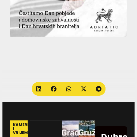
KAMERE
I
VRIJEME
Dubrovn