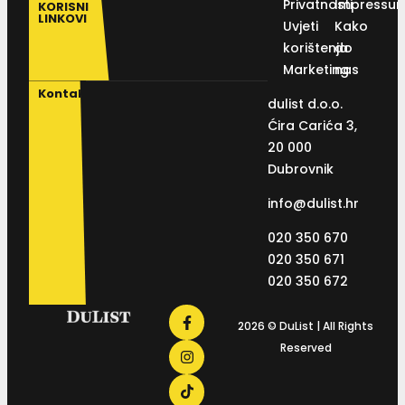
Privatnosti
Impressu
KORISNI
LINKOVI
Uvjeti
Kako
korištenja
do
Marketing
nas
Kontakt
dulist d.o.o.
Ćira Carića 3,
20 000
Dubrovnik
info@dulist.hr
020 350 670
020 350 671
020 350 672
2026 © DuList | All Rights
Reserved