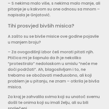
– S nekima malo više, s nekima malo manje, ali
pitanje je u kakvom su one odnosu sa mnom –
napisala je Gnjatović.
Tihi prosvjed bivših misica?
A zašto su se bivše misice ove godine pojavile
u manjem broju?
– Za ovogodišnji izbor ćeš morati pitati njih.
Ptičica mi je šapnula da ih je nekoliko
“protestiralo” nedolaskom u smislu “neće me
doći podržati”. Ah, blagoslivljam i to, ne
trebamo se obožavati međusobno, ali koji
problem je u pitanju, ne znam – otkrila je bivša
misica.
Za kraj je zahvalila svima koji su unatoč svemu
došli te onima koji su imali želju, ali su bili
spriječeni.