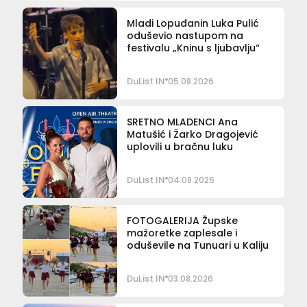
Mladi Lopuđanin Luka Pulić
oduševio nastupom na
festivalu „Kninu s ljubavlju“
DuList IN
05.08.2026
SRETNO MLADENCI Ana
Matušić i Žarko Dragojević
uplovili u bračnu luku
DuList IN
04.08.2026
FOTOGALERIJA Župske
mažoretke zaplesale i
oduševile na Tunuari u Kaliju
DuList IN
03.08.2026