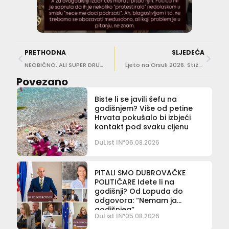
PRETHODNA
SLJEDEĆA
NEOBIČNO, ALI SUPER DRUŠTVO! Jutarnja kava u društvu pernatog prijatelja
Ljeto na Orsuli 2026. Stižu Josipa Lisac, Silente, Edo Maajka & Who See, Partibrejkersi, Vlatko Stefanovski…
Povezano
Biste li se javili šefu na
godišnjem? Više od petine
Hrvata pokušalo bi izbjeći
kontakt pod svaku cijenu
DuList IN
06.08.2026
PITALI SMO DUBROVAČKE
POLITIČARE Idete li na
godišnji? Od Lopuda do
odgovora: “Nemam ja
godišnjeg”
DuList IN
05.08.2026