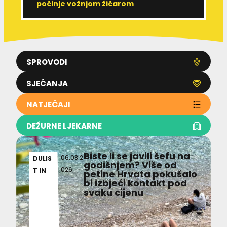
počinje vožnjom žičarom
e
SPROVODI
SJEĆANJA
NATJEČAJI
DEŽURNE LJEKARNE
Biste li se javili šefu na
06.08.2
DULIS
godišnjem? Više od
026
T IN
petine Hrvata pokušalo
bi izbjeći kontakt pod
svaku cijenu