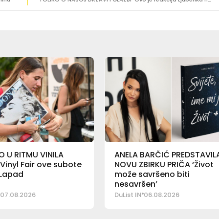
 U RITMU VINILA
ANELA BARČIĆ PREDSTAVIL
 Vinyl Fair ove subote
NOVU ZBIRKU PRIČA ‘Život
 Lapad
može savršeno biti
nesavršen’
07.08.2026
DuList IN
06.08.2026