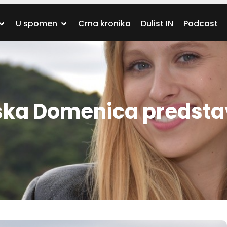
U spomen
Crna kronika
Dulist IN
Podcast
ška Domenica predstav