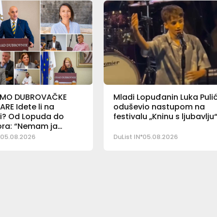
 SMO DUBROVAČKE
Mladi Lopuđanin Luka Puli
ARE Idete li na
oduševio nastupom na
ji? Od Lopuda do
festivalu „Kninu s ljubavlju
ra: “Nemam ja
jeg”
05.08.2026
DuList IN
05.08.2026