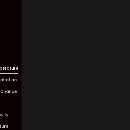
Visibility:
10 km
Sunrise:
05:45
Sunset:
20:01
perature
ipitation
 Chance
d
dity
sure