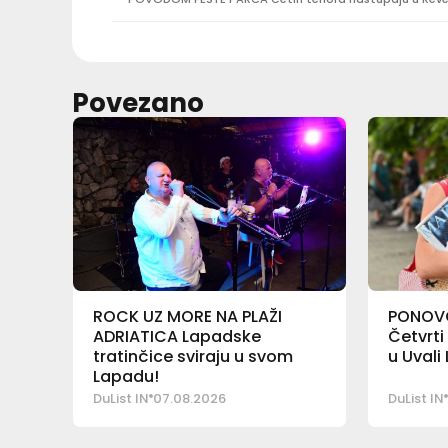
Povezano
ROCK UZ MORE NA PLAŽI
PONOVO
ADRIATICA Lapadske
Četvrti
tratinčice sviraju u svom
u Uvali
Lapadu!
DuList IN
07.08.2026
DuList IN