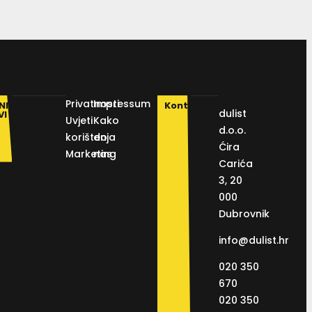
Privatnosti
Impressum
NI
Kontakt
dulist
VI
Uvjeti
Kako
d.o.o.
korištenja
do
Ćira
Marketing
nas
Carića
3, 20
000
Dubrovnik
info@dulist.hr
020 350
670
020 350