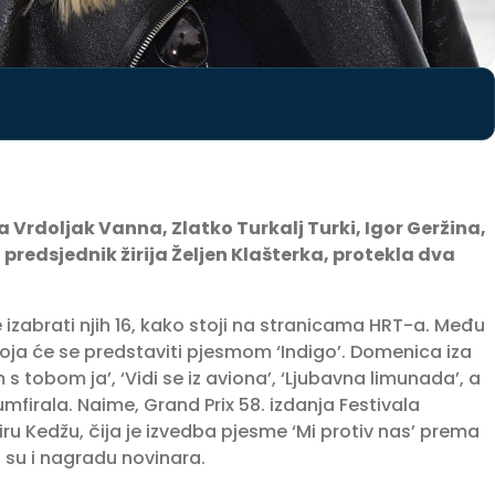
a Vrdoljak Vanna, Zlatko Turkalj Turki, Igor Geržina,
i predsjednik žirija Željen Klašterka, protekla dva
 izabrati njih 16, kako stoji na stranicama HRT-a. Među
 koja će se predstaviti pjesmom ‘Indigo’. Domenica iza
s tobom ja’, ‘Vidi se iz aviona’, ‘Ljubavna limunada’, a
mfirala. Naime, Grand Prix 58. izdanja Festivala
u Kedžu, čija je izvedba pjesme ‘Mi protiv nas’ prema
i su i nagradu novinara.