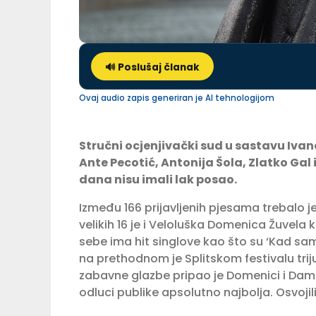
🔊 Poslušaj članak
Ovaj audio zapis generiran je AI tehnologijom
Stručni ocjenjivački sud u sastavu Ivan
Ante Pecotić, Antonija Šola, Zlatko Gal 
dana nisu imali lak posao.
Između 166 prijavljenih pjesama trebalo je
velikih 16 je i Veloluška Domenica Žuvela
sebe ima hit singlove kao što su ‘Kad sam 
na prethodnom je Splitskom festivalu triju
zabavne glazbe pripao je Domenici i Damir
odluci publike apsolutno najbolja. Osvojil