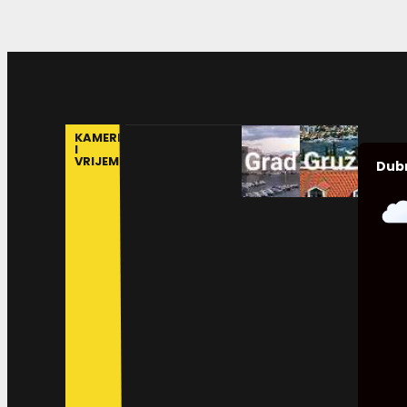
KAMERE
I
VRIJEME
Dub