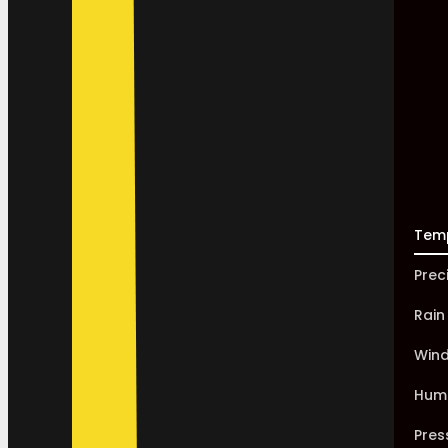
Tem
Prec
Rain
Win
Humi
Pres