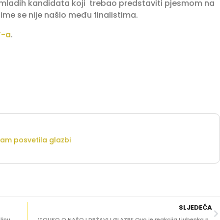
 mladih kandidata koji trebao predstaviti pjesmom na
me se nije našlo među finalistima.
T-a
.
am posvetila glazbi
SLJEDEĆA
linu
‘TOLIKO O NAŠOJ DRŽAVI I GLAZBI’ Ovo je reakcija Ljubenka nakon neprolaska na Doru