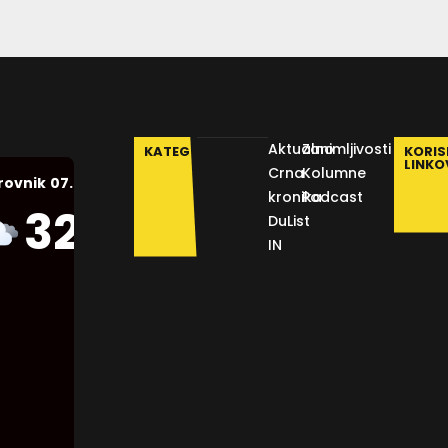
Aktualno
Zanimljivosti
KATEGORIJE
KORIS
LINKO
Crna
Kolumne
07.08.2026.
rovnik
kronika
Podcast
Humidity:
32
°C
DuList
43 %
IN
Pressure:
1011 mb
Wind:
1
Km/h
Clouds:
100%