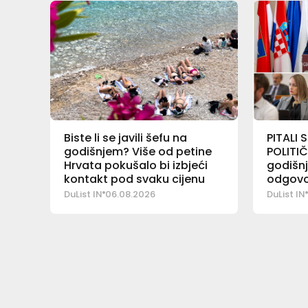
Biste li se javili šefu na
PITALI
godišnjem? Više od petine
POLITIČ
Hrvata pokušalo bi izbjeći
godišn
kontakt pod svaku cijenu
odgovo
godišn
DuList IN
06.08.2026
DuList IN