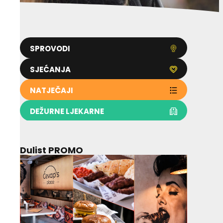
SPROVODI
SJEĆANJA
NATJEČAJI
DEŽURNE LJEKARNE
Dulist PROMO