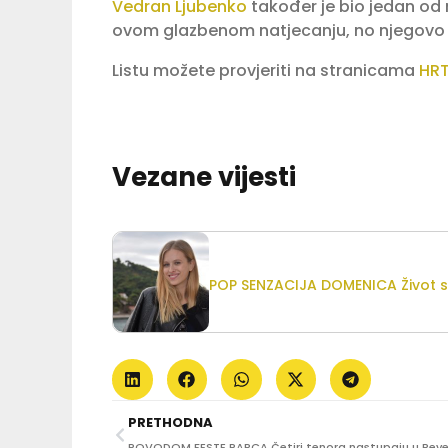
Vedran Ljubenko
također je bio jedan od
ovom glazbenom natjecanju, no njegovo i
Listu možete provjeriti na stranicama
HR
Vezane vijesti
POP SENZACIJA DOMENICA Život s
PRETHODNA
POVODOM FESTE PARCA Četiri tenora nastupaju u Reve