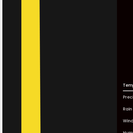
Tem
Prec
Rain
Win
Humi