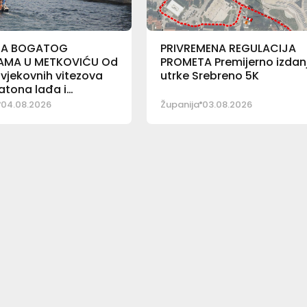
NA BOGATOG
PRIVREMENA REGULACIJA
AMA U METKOVIĆU Od
PROMETA Premijerno izdan
vjekovnih vitezova
utrke Srebreno 5K
atona lađa i
ačke fešte
04.08.2026
Županija
03.08.2026