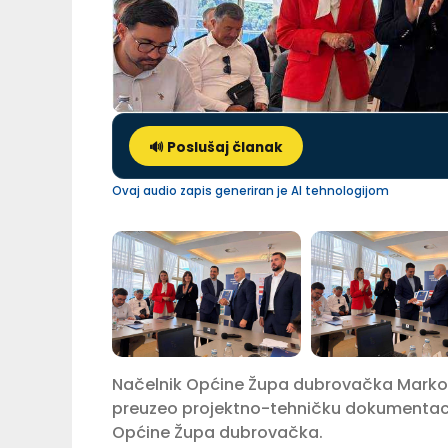
🔊 Poslušaj članak
Ovaj audio zapis generiran je AI tehnologijom
Načelnik Općine Župa dubrovačka Marko Mi
preuzeo projektno-tehničku dokumentacij
Općine Župa dubrovačka.