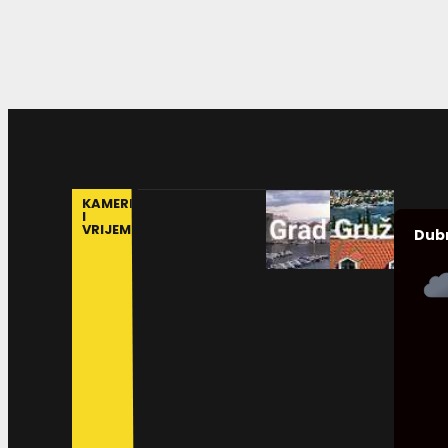
KAMERE
I
VRIJEME
Dub