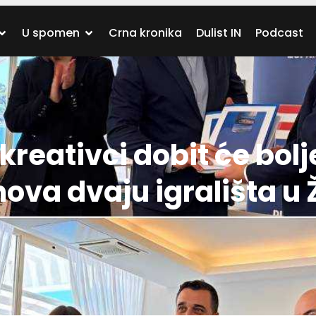
U spomen
Crna kronika
Dulist IN
Podcast
ekreativci dobit će bolj
nova dvaju igrališta u 