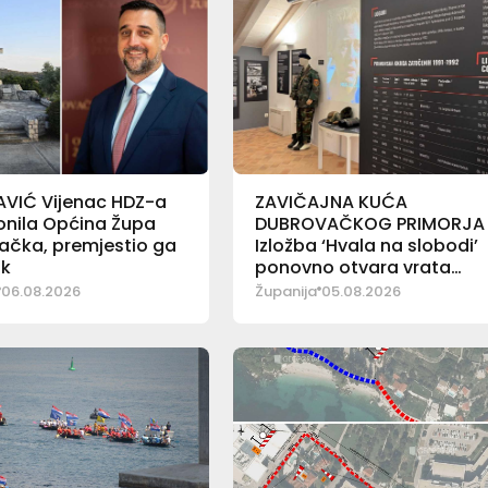
AVIĆ Vijenac HDZ-a
ZAVIČAJNA KUĆA
lonila Općina Župa
DUBROVAČKOG PRIMORJA
ačka, premjestio ga
Izložba ‘Hvala na slobodi’
ik
ponovno otvara vrata
posjetiteljima
06.08.2026
Županija
05.08.2026