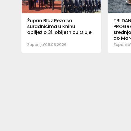
Župan Blaž Pezo sa
TRI DA
suradnicima u Kninu
PROGR
obilježio 31. obljetnicu Oluje
srednjo
do Mar
Jerkov
Županija
05.08.2026
Županija