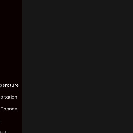
Clouds:
100%
Visibility:
10 km
Sunrise:
05:45
Sunset:
20:01
perature
ipitation
 Chance
d
dity