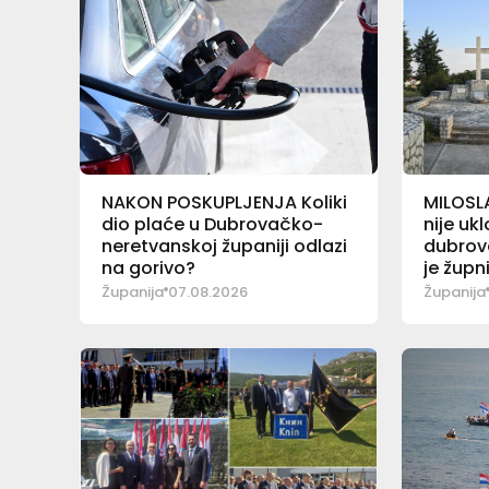
NAKON POSKUPLJENJA Koliki
MILOSL
dio plaće u Dubrovačko-
nije uk
neretvanskoj županiji odlazi
dubrov
na gorivo?
je župn
Županija
07.08.2026
Županija