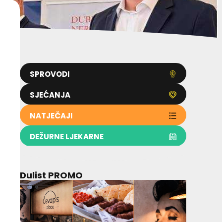
SPROVODI
SJEĆANJA
NATJEČAJI
DEŽURNE LJEKARNE
Dulist PROMO