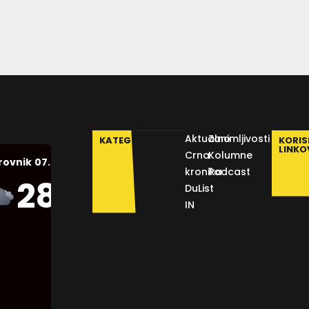
Aktualno
Zanimljivosti
KATEGORIJE
KORIS
LINKO
Crna
Kolumne
07.08.2026.
rovnik
kronika
Podcast
Humidity:
28
°C
DuList
44 %
IN
Pressure:
1012 mb
Wind:
11
Km/h