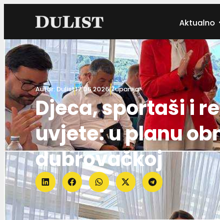
Aktualno
Autor:
Dulist
17.06.2026.
Županija
Djeca, sportaši i r
uvjete: u planu ob
dubrovačkoj