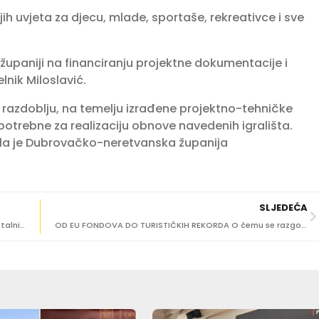
ijih uvjeta za djecu, mlade, sportaše, rekreativce i sve
upaniji na financiranju projektne dokumentacije i
nik Miloslavić.
azdoblju, na temelju izrađene projektno-tehničke
potrebne za realizaciju obnove navedenih igrališta.
ala je Dubrovačko-neretvanska županija
SLJEDEĆA
Dječji zbor župe sv. Nikole u Cavtatu održao prvi samostalni koncert
OD EU FONDOVA DO TURISTIČKIH REKORDA O čemu se razgovaralo na kolegiju u Smokvici?