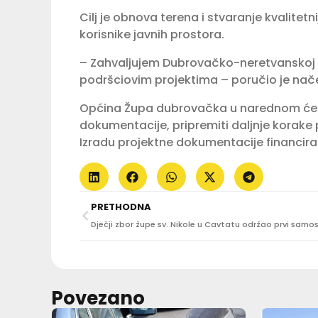
Cilj je obnova terena i stvaranje kvalitetn
korisnike javnih prostora.
– Zahvaljujem Dubrovačko-neretvanskoj ž
podršciovim projektima – poručio je načel
Općina Župa dubrovačka u narednom će r
dokumentacije, pripremiti daljnje korake 
Izradu projektne dokumentacije financir
PRETHODNA
Povezano