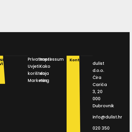
Privatnosti
Impressum
NI
Kontakt
dulist
VI
Uvjeti
Kako
d.o.o.
korištenja
do
Ćira
Marketing
nas
Carića
3, 20
000
Dubrovnik
info@dulist.hr
020 350