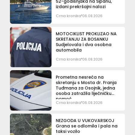
52-godišnjaka na Šipanu,
izdani prekršajni nalozi
Crna kronika
06.08.2026
MOTOCIKLIST PROKLIZAO NA
SKRETANJU ZA BOSANKU
Sudjelovala i dva osobna
automobila
Crna kronika
06.08.2026
Prometna nesreća na
skretanju s Mosta dr. Franja
Tuđmana za Osojnik, jedna
osoba zatražila liječničku
pomoć
Crna kronika
06.08.2026
NEZGODA U VUKOVARSKOJ
Grana se odlomila i pala na
taksi vozilo