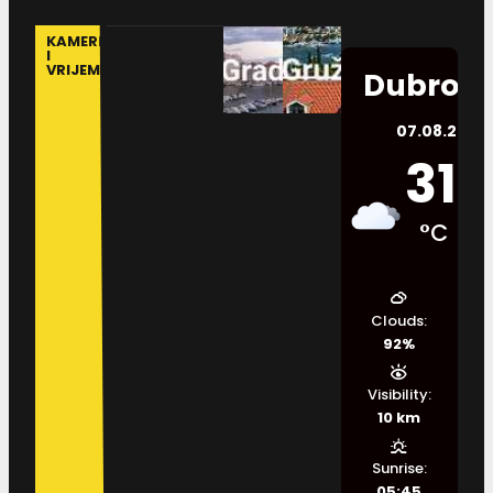
KAMERE
I
VRIJEME
Dubrovn
07.08.2026.
31
°C
Clouds:
92%
Visibility:
10 km
Sunrise:
05:45