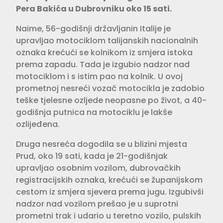
Pera Bakića u Dubrovniku oko 15 sati.
Naime, 56-godišnji državljanin Italije je
upravljao motociklom talijanskih nacionalnih
oznaka krećući se kolnikom iz smjera istoka
prema zapadu. Tada je izgubio nadzor nad
motociklom i s istim pao na kolnik. U ovoj
prometnoj nesreći vozač motocikla je zadobio
teške tjelesne ozljede neopasne po život, a 40-
godišnja putnica na motociklu je lakše
ozlijeđena.
Druga nesreća dogodila se u blizini mjesta
Prud, oko 19 sati, kada je 21-godišnjak
upravljao osobnim vozilom, dubrovačkih
registracijskih oznaka, krećući se županijskom
cestom iz smjera sjevera prema jugu. Izgubivši
nadzor nad vozilom prešao je u suprotni
prometni trak i udario u teretno vozilo, pulskih