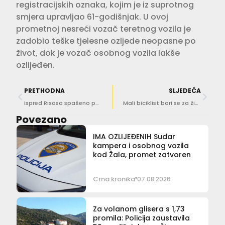
registracijskih oznaka, kojim je iz suprotnog
smjera upravljao 61-godišnjak. U ovoj
prometnoj nesreći vozač teretnog vozila je
zadobio teške tjelesne ozljede neopasne po
život, dok je vozač osobnog vozila lakše
ozlijeđen.
PRETHODNA
SLJEDEĆA
Ispred Rixosa spašeno petero ljudi
Mali biciklist bori se za život
Povezano
IMA OZLIJEĐENIH Sudar
kampera i osobnog vozila
kod Žala, promet zatvoren
Crna kronika
07.08.2026
Za volanom glisera s 1,73
promila: Policija zaustavila