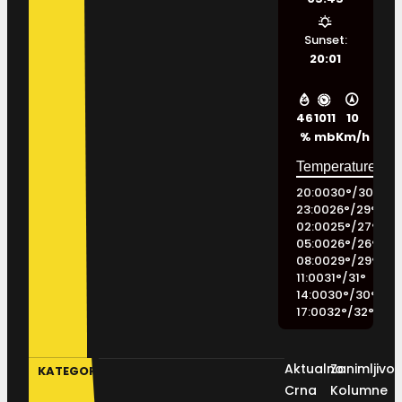
Sunset:
20:01
46
1011
10
%
mb
Km/h
20:00
30
°
/
30
°
23:00
26
°
/
29
°
02:00
25
°
/
27
°
05:00
26
°
/
26
°
08:00
29
°
/
29
°
11:00
31
°
/
31
°
14:00
30
°
/
30
°
17:00
32
°
/
32
°
Aktualno
Zanimljivos
KATEGORIJE
Crna
Kolumne