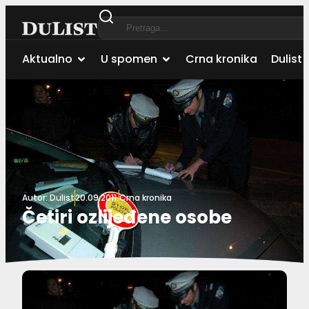
Aktualno
U spomen
Crna kronika
Dulist 
Autor:
Dulist
20.09.2011.
Crna kronika
Četiri ozlijeđene osobe