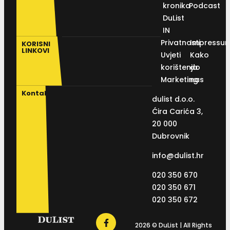
kronika
Podcast
DuList
IN
Privatnosti
Impressu
KORISNI
LINKOVI
Uvjeti
Kako
korištenja
do
Marketing
nas
Kontakt
dulist d.o.o.
Ćira Carića 3,
20 000
Dubrovnik
info@dulist.hr
020 350 670
020 350 671
020 350 672
2026 © DuList | All Rights