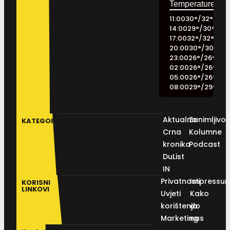
11:00
30
°
/
32
°
14:00
29
°
/
30
°
17:00
32
°
/
32
°
20:00
30
°
/
30
°
23:00
26
°
/
26
°
02:00
26
°
/
26
°
05:00
26
°
/
26
°
08:00
29
°
/
29
°
Aktualno
Zanimljivos
KATEGORIJE
Crna
Kolumne
kronika
Podcast
DuList
IN
Privatnosti
Impressu
KORISNI
LINKOVI
Uvjeti
Kako
korištenja
do
Marketing
nas