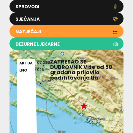
SPROVODI
SJEĆANJA
NATJEČAJI
DEŽURNE LJEKARNE
ZATRESAO SE
07.08.2
AKTUA
DUBROVNIK Više od 50
026
LNO
građana prijavilo
podrhtavanje tla