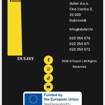
Kontakt
dulist d.o.o.
Ćira Carića 3,
20 000
Dubrovnik
info@dulist.hr
020 350 670
020 350 671
020 350 672
2026 © DuList | All Rights
Reserved