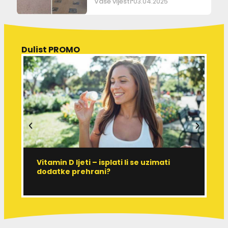
Vaše vijesti
03.04.2025
Dulist PROMO
Vitamin D ljeti – isplati li se uzimati
I
dodatke prehrani?
J
p