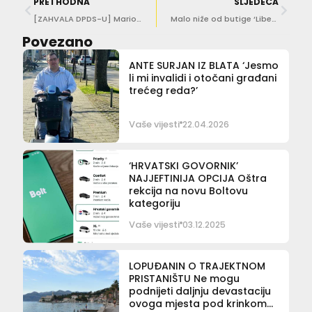
PRETHODNA
SLJEDEĆA
[ZAHVALA DPDS-U] Mario Obuljen: ‘Čestitam svim aktivnim sudionicima u očuvanju kulturne baštine’
Malo niže od butige ‘Libertina’ se urušio zid, prolaznici pozivaju na oprez
Povezano
ANTE SURJAN IZ BLATA ‘Jesmo
li mi invalidi i otočani građani
trećeg reda?’
Vaše vijesti
22.04.2026
‘HRVATSKI GOVORNIK’
NAJJEFTINIJA OPCIJA Oštra
rekcija na novu Boltovu
kategoriju
Vaše vijesti
03.12.2025
LOPUĐANIN O TRAJEKTNOM
PRISTANIŠTU Ne mogu
podnijeti daljnju devastaciju
ovoga mjesta pod krinkom