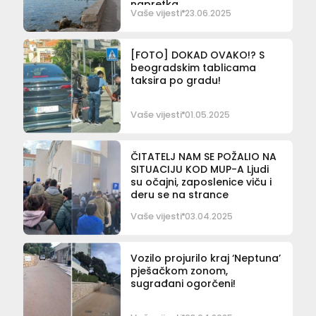
napretka
Vaše vijesti
23.06.2025
[FOTO] DOKAD OVAKO!? S
beogradskim tablicama
taksira po gradu!
Vaše vijesti
01.05.2025
ČITATELJ NAM SE POŽALIO NA
SITUACIJU KOD MUP-A Ljudi
su očajni, zaposlenice viču i
deru se na strance
Vaše vijesti
03.04.2025
Vozilo projurilo kraj ‘Neptuna’
pješačkom zonom,
sugrađani ogorčeni!