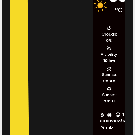
°C
Clouds:
0%
Visibility:
10 km
Sunrise:
05:45
Sunset:
20:01
1
38
1012
Km/h
%
mb