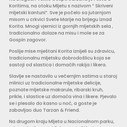
Koritima, na otoku Mljetu s nazivom ” Skriveni
mljetski kantuni”. Sve je počelo sa jutarnjom
misom u crkvici Svete Marije na brijegu iznad
Korita. Mnogi vjernici iz gornjih mljetskih sela ,
tradicionalno dolaze na misu i mole se za
Gospin zagovor.
Poslije mise mještani Korita iznijeli su zdravicu,
tradicionalnu mljetsku dobrodošlicu koja se
sastoji od slastica i domaćih rakija i likera.
Slavlje se nastavilo u večernjim satima u staroj
mlinici uz tradicionalne mljetske delicije,
poznate mljetske makarule, ribarski kruh,
prikle, i slastice uz domaća vina i likere. Pjevalo
se i plesalo do kasno u noć, a goste je
zabavljao duo Tarzan & Friend.
Na drugom kraju Mljeta u Nacionalnom parku,