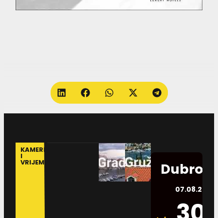
KAMERE
I
VRIJEME
Dubrovn
07.08.2026.
30