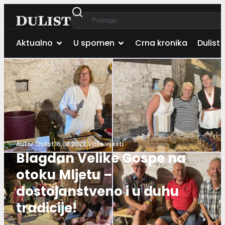
Aktualno
U spomen
Crna kronika
Dulist 
Autor:
Dulist
16.08.2022.
Vaše vijesti
Blagdan Velike Gospe na
otoku Mljetu –
dostojanstveno i u duhu
tradicije!