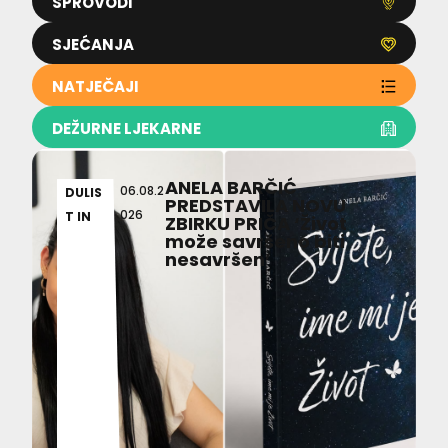
SPROVODI
SJEĆANJA
NATJEČAJI
DEŽURNE LJEKARNE
ANELA BARČIĆ
06.08.2
DULIS
PREDSTAVILA NOVU
026
T IN
ZBIRKU PRIČA ‘Život
može savršeno biti
nesavršen’