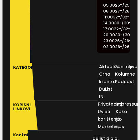
05:00
25
°
/
25
°
08:00
27
°
/
28
°
11:00
32
°
/
32
°
14:00
30
°
/
30
°
17:00
32
°
/
32
°
20:00
30
°
/
30
°
23:00
26
°
/
26
°
02:00
26
°
/
26
°
Aktualno
Zanimljivos
KATEGORIJE
Crna
Kolumne
kronika
Podcast
DuList
IN
Privatnosti
Impressu
KORISNI
LINKOVI
Uvjeti
Kako
korištenja
do
Marketing
nas
Kontakt
dulist d.o.o.