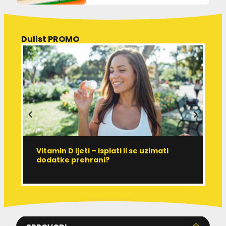
Dulist PROMO
Vitamin D ljeti – isplati li se uzimati
I
dodatke prehrani?
J
p