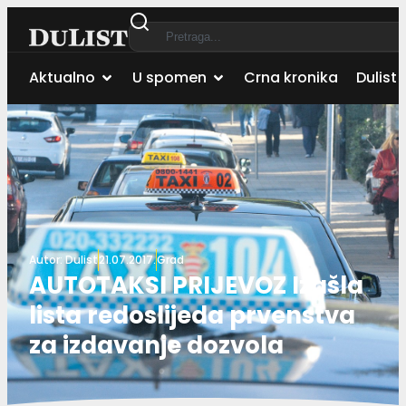
Aktualno
U spomen
Crna kronika
Dulist 
Autor:
Dulist
21.07.2017.
Grad
AUTOTAKSI PRIJEVOZ Izašla
lista redoslijeda prvenstva
za izdavanje dozvola