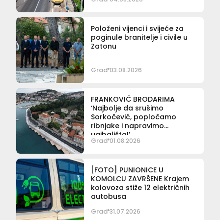
Položeni vijenci i svijeće za
poginule branitelje i civile u
Zatonu
Grad
03.08.2026
FRANKOVIĆ BRODARIMA
‘Najbolje da srušimo
Sorkočević, popločamo
ribnjake i napravimo
ugibališta!’
Grad
01.08.2026
[FOTO] PUNIONICE U
KOMOLCU ZAVRŠENE Krajem
kolovoza stiže 12 električnih
autobusa
Grad
31.07.2026