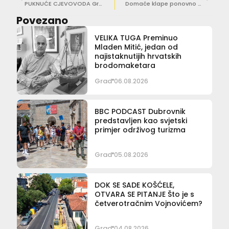
PUKNUĆE CJEVOVODA Građanima Zatona i Štikovice danas stižu cisterne
Domaće klape ponovno će zapjevati na ulicama našeg grada
Povezano
VELIKA TUGA Preminuo
Mladen Mitić, jedan od
najistaknutijih hrvatskih
brodomaketara
Grad
06.08.2026
BBC PODCAST Dubrovnik
predstavljen kao svjetski
primjer održivog turizma
Grad
05.08.2026
DOK SE SADE KOŠĆELE,
OTVARA SE PITANJE Što je s
četverotračnim Vojnovićem?
Grad
04.08.2026