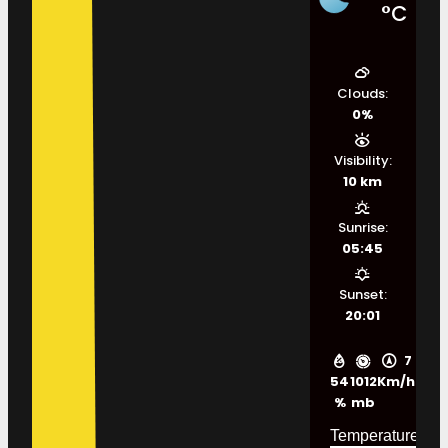
°C
Clouds:
0%
Visibility:
10 km
Sunrise:
05:45
Sunset:
20:01
7
54
1012
Km/h
%
mb