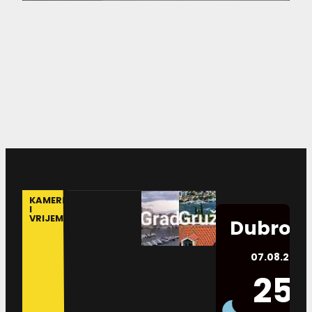
KAMERE
I
VRIJEME
Dubrovn
07.08.2026.
25