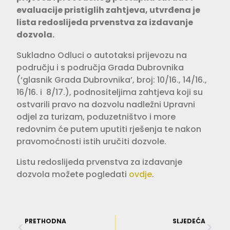
evaluacije pristiglih zahtjeva, utvrđena je
lista redoslijeda prvenstva za izdavanje
dozvola.
Sukladno Odluci o autotaksi prijevozu na
području i s područja Grada Dubrovnika
(‘glasnik Grada Dubrovnika’, broj: 10/16., 14/16.,
16/16. i 8/17.), podnositeljima zahtjeva koji su
ostvarili pravo na dozvolu nadležni Upravni
odjel za turizam, poduzetništvo i more
redovnim će putem uputiti rješenja te nakon
pravomoćnosti istih uručiti dozvole.
Listu redoslijeda prvenstva za izdavanje
dozvola možete pogledati
ovdje
.
PRETHODNA
SLJEDEĆA