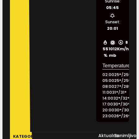
Sunrise:
05:45
Sunset:
20:01
8
55
1012
Km/h
%
mb
02:00
25
°
/
25
°
05:00
25
°
/
25
°
08:00
27
°
/
28
°
11:00
31
°
/
31
°
14:00
32
°
/
32
°
17:00
30
°
/
30
°
20:00
30
°
/
30
°
23:00
26
°
/
26
°
Aktualno
Zanimljivos
KATEGORIJE