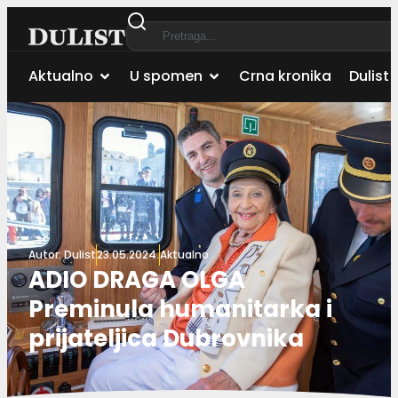
Aktualno
U spomen
Crna kronika
Dulist 
Autor:
Dulist
23.05.2024.
Aktualno
ADIO DRAGA OLGA
Preminula humanitarka i
prijateljica Dubrovnika