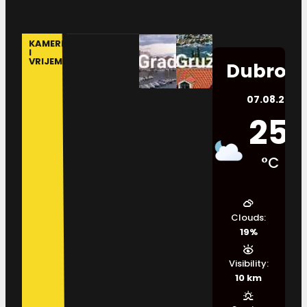
KAMERE
I
VRIJEME
Dubrovn
07.08.2026.
25
°C
Clouds:
19%
Visibility:
10 km