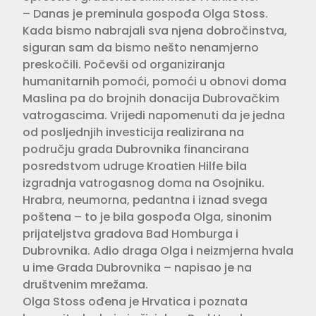
– Danas je preminula gospođa Olga Stoss.
Kada bismo nabrajali sva njena dobročinstva,
siguran sam da bismo nešto nenamjerno
preskočili. Počevši od organiziranja
humanitarnih pomoći, pomoći u obnovi doma
Maslina pa do brojnih donacija Dubrovačkim
vatrogascima. Vrijedi napomenuti da je jedna
od posljednjih investicija realizirana na
području grada Dubrovnika financirana
posredstvom udruge Kroatien Hilfe bila
izgradnja vatrogasnog doma na Osojniku.
Hrabra, neumorna, pedantna i iznad svega
poštena – to je bila gospođa Olga, sinonim
prijateljstva gradova Bad Homburga i
Dubrovnika. Adio draga Olga i neizmjerna hvala
u ime Grada Dubrovnika – napisao je na
društvenim mrežama.
Olga Stoss ođena je Hrvatica i poznata