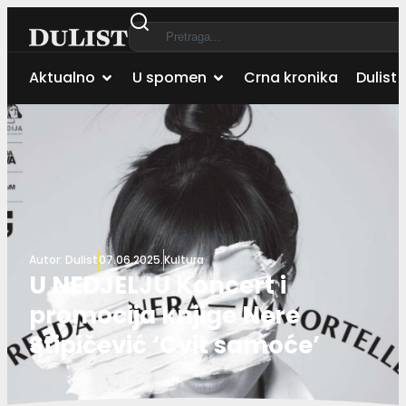
Aktualno
U spomen
Crna kronika
Dulist 
Autor:
Dulist
07.06.2025.
Kultura
U NEDJELJU Koncert i
promocija knjige Nere
Stipičević ‘Cvit samoće’