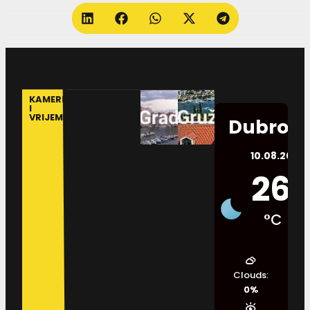
KAMERE
I
VRIJEME
Dubrovn
10.08.2026.
26
°C
Clouds:
0%