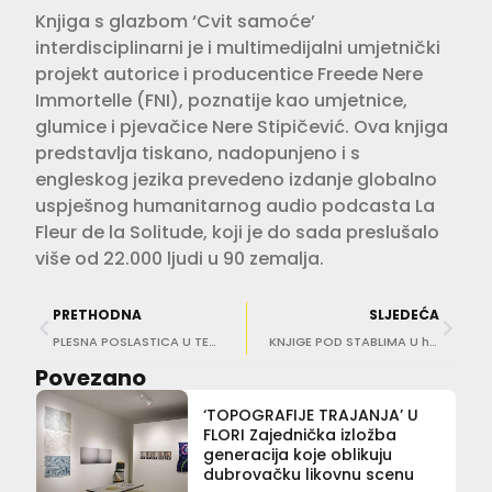
Knjiga s glazbom ‘Cvit samoće’
interdisciplinarni je i multimedijalni umjetnički
projekt autorice i producentice Freede Nere
Immortelle (FNI), poznatije kao umjetnice,
glumice i pjevačice Nere Stipičević. Ova knjiga
predstavlja tiskano, nadopunjeno i s
engleskog jezika prevedeno izdanje globalno
uspješnog humanitarnog audio podcasta La
Fleur de la Solitude, koji je do sada preslušalo
više od 22.000 ljudi u 90 zemalja.
PRETHODNA
SLJEDEĆA
PLESNA POSLASTICA U TEATRU Shakespeareov “Othello”
KNJIGE POD STABLIMA U hladovini Čokolina možete susresti književnicu Nives Madunić Barišić
Povezano
‘TOPOGRAFIJE TRAJANJA’ U
FLORI Zajednička izložba
generacija koje oblikuju
dubrovačku likovnu scenu