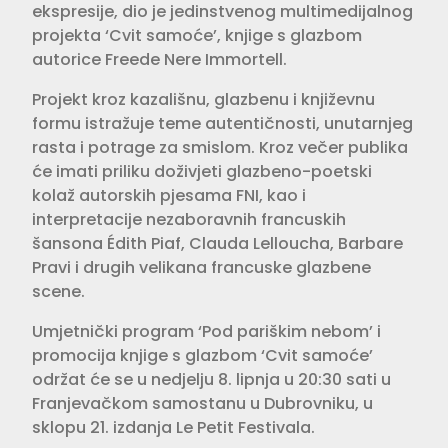
ekspresije, dio je jedinstvenog multimedijalnog
projekta ‘Cvit samoće’, knjige s glazbom
autorice Freede Nere Immortell.
Projekt kroz kazališnu, glazbenu i književnu
formu istražuje teme autentičnosti, unutarnjeg
rasta i potrage za smislom. Kroz večer publika
će imati priliku doživjeti glazbeno-poetski
kolaž autorskih pjesama FNI, kao i
interpretacije nezaboravnih francuskih
šansona Édith Piaf, Clauda Lelloucha, Barbare
Pravi i drugih velikana francuske glazbene
scene.
Umjetnički program ‘Pod pariškim nebom’ i
promocija knjige s glazbom ‘Cvit samoće’
održat će se u nedjelju 8. lipnja u 20:30 sati u
Franjevačkom samostanu u Dubrovniku, u
sklopu 21. izdanja Le Petit Festivala.