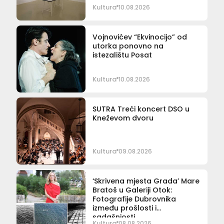
Kultura
10.08.2026
Vojnovićev “Ekvinocijo” od
utorka ponovno na
istezalištu Posat
Kultura
10.08.2026
SUTRA Treći koncert DSO u
Kneževom dvoru
Kultura
09.08.2026
‘Skrivena mjesta Grada’ Mare
Bratoš u Galeriji Otok:
Fotografije Dubrovnika
između prošlosti i
sadašnjosti
Kultura
08.08.2026