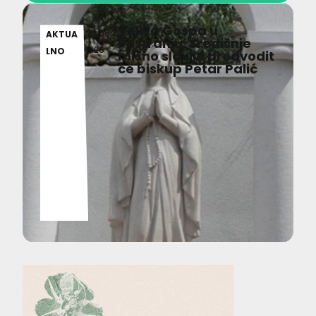
Velika Gospa u
10.08.2
AKTUA
Postranju: Središnje
026
LNO
misno slavlje predvodit
će biskup Petar Palić