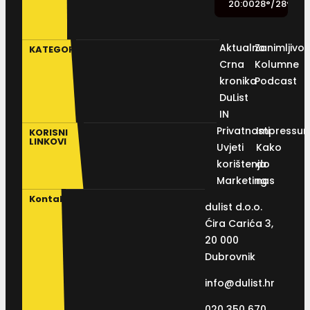
20:00
28
°
/
28
°
Aktualno
Zanimljivos
KATEGORIJE
Crna
Kolumne
kronika
Podcast
DuList
IN
Privatnosti
Impressu
KORISNI
LINKOVI
Uvjeti
Kako
korištenja
do
Marketing
nas
Kontakt
dulist d.o.o.
Ćira Carića 3,
20 000
Dubrovnik
info@dulist.hr
020 350 670