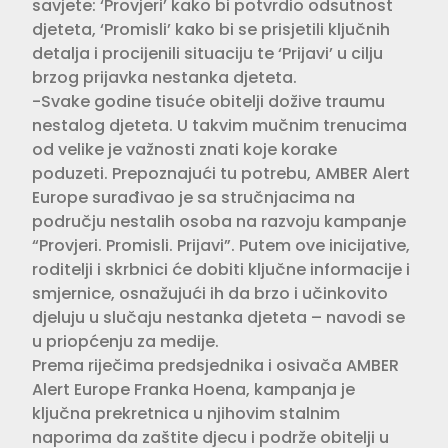
savjete: ‘Provjeri’ kako bi potvrdio odsutnost
djeteta, ‘Promisli’ kako bi se prisjetili ključnih
detalja i procijenili situaciju te ‘Prijavi’ u cilju
brzog prijavka nestanka djeteta.
-Svake godine tisuće obitelji dožive traumu
nestalog djeteta. U takvim mučnim trenucima
od velike je važnosti znati koje korake
poduzeti. Prepoznajući tu potrebu, AMBER Alert
Europe surađivao je sa stručnjacima na
području nestalih osoba na razvoju kampanje
“Provjeri. Promisli. Prijavi”. Putem ove inicijative,
roditelji i skrbnici će dobiti ključne informacije i
smjernice, osnažujući ih da brzo i učinkovito
djeluju u slučaju nestanka djeteta – navodi se
u priopćenju za medije.
Prema riječima predsjednika i osivača AMBER
Alert Europe Franka Hoena, kampanja je
ključna prekretnica u njihovim stalnim
naporima da zaštite djecu i podrže obitelji u