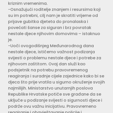
kriznim vremenima.
-Osnažujući roditelje znanjem i resursima koji
su im potrebni, cilj nam je skratiti vrijeme od
prijave gubitka djeteta do pronalaska i
povećati šanse za siguran i brz povratak
nestale djece njihovim domovima – istaknuo
je.
-Uoči ovogodišnjeg Međunarodnog dana
nestale djece, ističemo važnost podizanja
svijesti o problemu nestale djece i potrebe za
njihovom zaštitom. Ovaj dan služi kao
podsjetnik na potrebu pravovremenog
reagiranja i suradnje cijele zajednice kako bi se
djeca što prije vratila u sigurno okruženje svojih
najmilijih. Ministarstvo unutarnjih poslova
Republike Hrvatske potiče sve građane da se
uključe u podizanje svijesti o sigurnosti djece i
podrže ovu važnu inicijativu. Pravovremeno
reagiranje i obavještavanje policije i