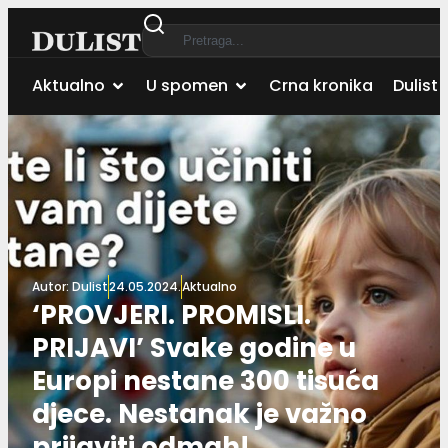
Aktualno
U spomen
Crna kronika
Dulist 
Autor:
Dulist
24.05.2024.
Aktualno
‘PROVJERI. PROMISLI.
PRIJAVI’ Svake godine u
Europi nestane 300 tisuća
djece. Nestanak je važno
prijaviti odmah!