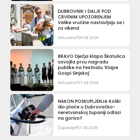
DUBROVNIK I DALJE POD
CRVENIM UPOZORENJEM
Velike vrućine nastavljaju se i
za vikend
Aktualno
08.08.2026
BRAVO Dječja klapa Škatulica
osvojila prvu nagradu
publike na Festivalu ‘Klape
Gospi Sinjskoj’
Aktualno
07.08.2026
NAKON POSKUPLJENJA Koliki
dio plaće u Dubrovačko-
neretvanskoj županiji odlazi
na gorivo?
Županija
07.08.2026