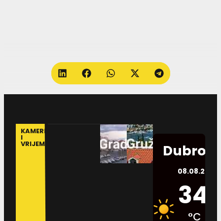
KAMERE
I
VRIJEME
Dubrovn
08.08.2026.
34
°C