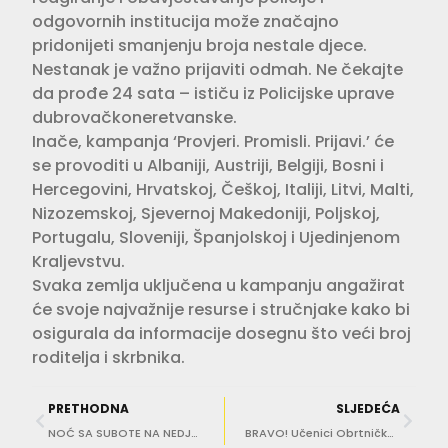
odgovornih institucija može značajno
pridonijeti smanjenju broja nestale djece.
Nestanak je važno prijaviti odmah. Ne čekajte
da prođe 24 sata – ističu iz Policijske uprave
dubrovačkoneretvanske.
Inače, kampanja ‘Provjeri. Promisli. Prijavi.’ će
se provoditi u Albaniji, Austriji, Belgiji, Bosni i
Hercegovini, Hrvatskoj, Češkoj, Italiji, Litvi, Malti,
Nizozemskoj, Sjevernoj Makedoniji, Poljskoj,
Portugalu, Sloveniji, Španjolskoj i Ujedinjenom
Kraljevstvu.
Svaka zemlja uključena u kampanju angažirat
će svoje najvažnije resurse i stručnjake kako bi
osigurala da informacije dosegnu što veći broj
roditelja i skrbnika.
PRETHODNA
SLJEDEĆA
NOĆ SA SUBOTE NA NEDJELJU Policija pojačano nadzire četiri ubojice u prometu!
BRAVO! Učenici Obrtničke i tehničke škole čistili školsko dvorište nakon slavlja maturanata