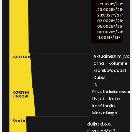
17:00
28
°
/
30
°
20:00
28
°
/
28
°
23:00
27
°
/
27
°
02:00
26
°
/
26
°
05:00
25
°
/
25
°
08:00
28
°
/
28
°
11:00
31
°
/
31
°
Aktualno
Zanimljivos
KATEGORIJE
Crna
Kolumne
kronika
Podcast
DuList
IN
Privatnosti
Impressu
KORISNI
LINKOVI
Uvjeti
Kako
korištenja
do
Marketing
nas
Kontakt
dulist d.o.o.
Ćira Carića 3,