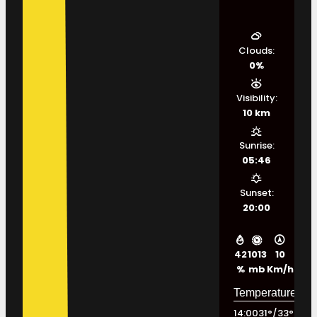
Clouds:
0%
Visibility:
10 km
Sunrise:
05:46
Sunset:
20:00
42
1013
10
%
mb
Km/h
14:00
31
°
/
33
°