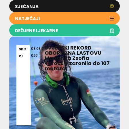
SJEĆANJA
NATJEČAJI
DEŽURNE LJEKARNE
SVJETSKI REKORD
08.08.2
SPO
OBOREN NA LASTOVU
026
RT
Mađarica Zsofia
Torocsik zaronila do 107
metara