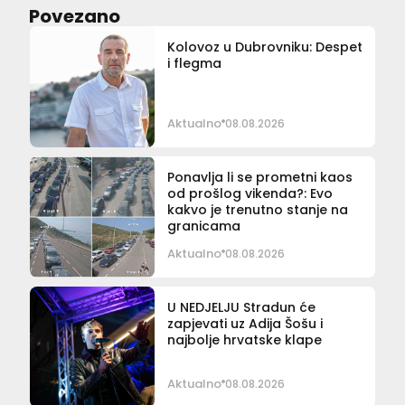
Povezano
Kolovoz u Dubrovniku: Despet
i flegma
Aktualno
08.08.2026
Ponavlja li se prometni kaos
od prošlog vikenda?: Evo
kakvo je trenutno stanje na
granicama
Aktualno
08.08.2026
U NEDJELJU Stradun će
zapjevati uz Adija Šošu i
najbolje hrvatske klape
Aktualno
08.08.2026