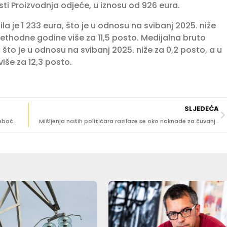
sti Proizvodnja odjeće, u iznosu od 926 eura.
la je 1 233 eura, što je u odnosu na svibanj 2025. niže
rethodne godine više za 11,5 posto. Medijalna bruto
a, što je u odnosu na svibanj 2025. niže za 0,2 posto, a u
iše za 12,3 posto.
SLJEDEĆA
HELIKOPTERI OPET U AKCIJI Pacijentica iz Dubrovnika prebačena u KB Dubrava
Mišljenja naših političara razilaze se oko naknade za čuvanje unuka. Evo što kažu