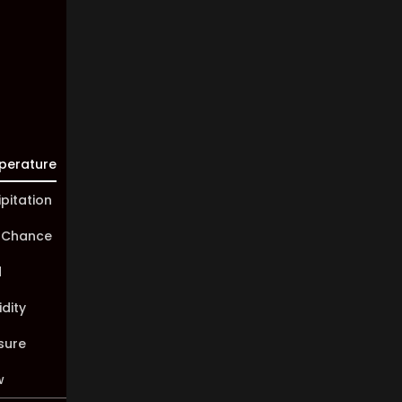
10 km
Sunrise:
05:44
Sunset:
20:02
perature
ipitation
 Chance
d
dity
sure
w