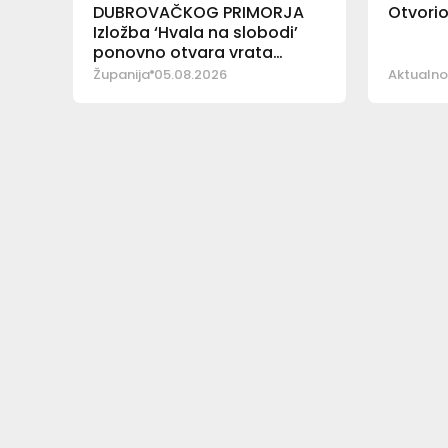
DUBROVAČKOG PRIMORJA
Otvori
Izložba ‘Hvala na slobodi’
ponovno otvara vrata
posjetiteljima
Županija
05.08.2026
Aktualno