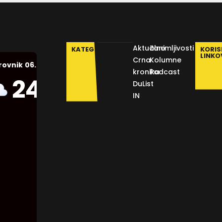
Aktualno
Zanimljivosti
KATEGORIJE
KORIS
LINKO
Crna
Kolumne
06.08.2026.
rovnik
kronika
Podcast
Humidity:
24
°C
DuList
55 %
IN
Pressure:
1014 mb
Wind:
8
Km/h
Clouds:
17%
Visibility: