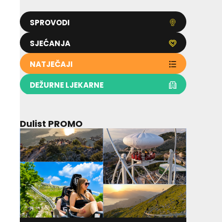
SPROVODI
SJEĆANJA
NATJEČAJI
DEŽURNE LJEKARNE
Dulist PROMO