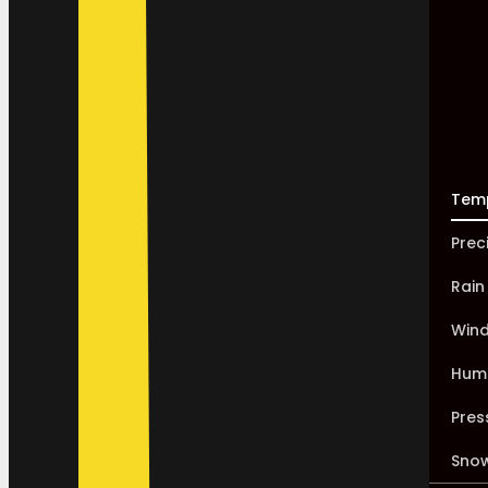
Tem
Prec
Rain
Win
Humi
Pres
Sno