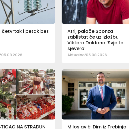
u četvrtak i petak bez
Atrij palače Sponza
zablistat će uz izložbu
Viktora Daldona ‘Svjetlo
sjevera’
05.08.2026
Aktualno
05.08.2026
STIGAO NA STRADUN
Miloslavić: Dim iz Trebinja