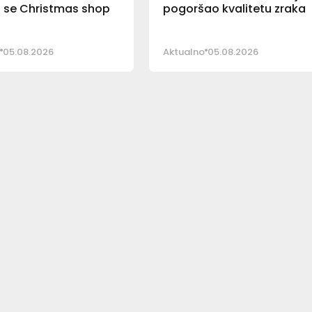
o se Christmas shop
pogoršao kvalitetu zraka
05.08.2026
Aktualno
05.08.2026