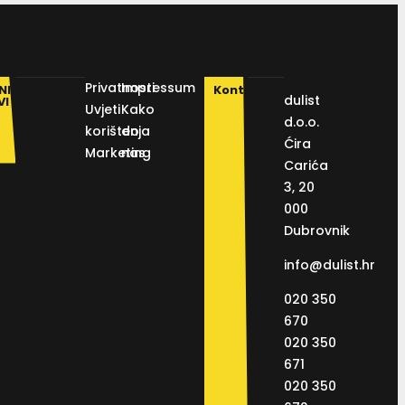
Privatnosti
Impressum
NI
Kontakt
dulist
VI
Uvjeti
Kako
d.o.o.
korištenja
do
Ćira
Marketing
nas
Carića
3, 20
000
Dubrovnik
info@dulist.hr
020 350
670
020 350
671
020 350