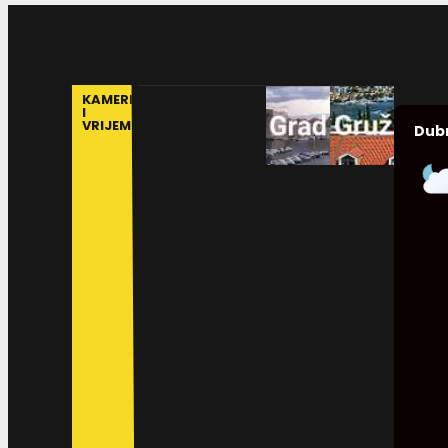
KAMERE
I
VRIJEME
Dub