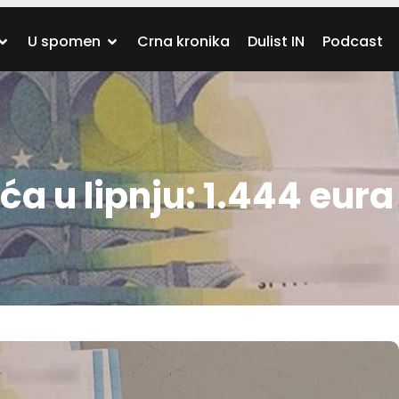
U spomen
Crna kronika
Dulist IN
Podcast
ća u lipnju: 1.444 eura