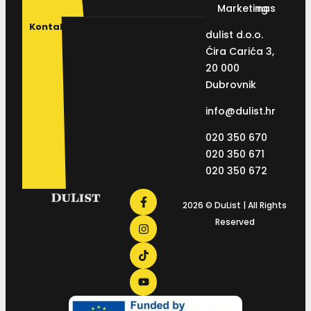
Marketing
nas
Kontakt
dulist d.o.o.
Ćira Carića 3,
20 000
Dubrovnik
info@dulist.hr
020 350 670
020 350 671
020 350 672
2026 © DuList | All Rights
Reserved