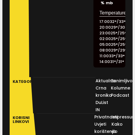
%
mb
17:00
32
°
/
33
°
20:00
29
°
/
30
°
23:00
25
°
/
25
°
02:00
25
°
/
25
°
05:00
25
°
/
25
°
08:00
29
°
/
29
°
11:00
33
°
/
33
°
14:00
31
°
/
31
°
Aktualno
Zanimljivos
KATEGORIJE
Crna
Kolumne
kronika
Podcast
DuList
IN
Privatnosti
Impressu
KORISNI
LINKOVI
Uvjeti
Kako
korištenja
do