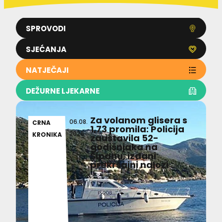
SPROVODI
SJEĆANJA
NATJEČAJI
DEŽURNE LJEKARNE
Za volanom glisera s
06.08.
CRNA
1,73 promila: Policija
2026
KRONIKA
zaustavila 52-
godišnjaka na
Šipanu, izdani
prekršajni nalozi