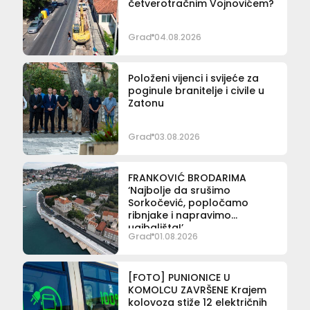
četverotračnim Vojnovićem?
Grad
04.08.2026
Položeni vijenci i svijeće za
poginule branitelje i civile u
Zatonu
Grad
03.08.2026
FRANKOVIĆ BRODARIMA
‘Najbolje da srušimo
Sorkočević, popločamo
ribnjake i napravimo
ugibališta!’
Grad
01.08.2026
[FOTO] PUNIONICE U
KOMOLCU ZAVRŠENE Krajem
kolovoza stiže 12 električnih