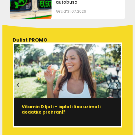
autobusa
Grad
31.07.2026
Dulist PROMO
Vitamin D ljeti – isplati li se uzimati
I
dodatke prehrani?
J
p