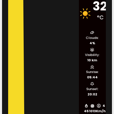
32
°C
Clouds:
4%
Visibility:
10 km
Sunrise:
05:44
Sunset:
20:02
4
45
1013
Km/h