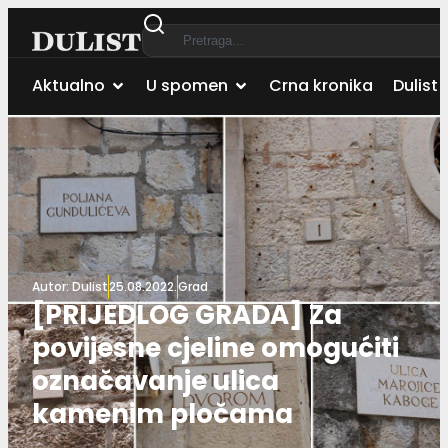
Aktualno
U spomen
Crna kronika
Dulist 
Autor:
Dulist
25.08.2022.
Grad
[PRIJEDLOG GRADA] Za
povijesne cjeline omogućiti
označavanje ulica
kamenim pločama