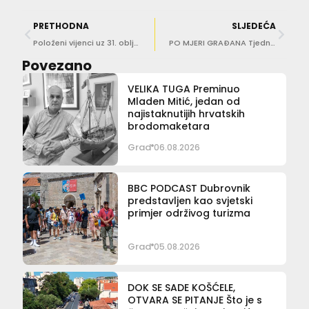
PRETHODNA
SLJEDEĆA
Položeni vijenci uz 31. obljetnicu osnivanja Vojne policije Oružanih snaga Republike Hrvatske
PO MJERI GRAĐANA Tjedni pregled gradskih projekata
Povezano
VELIKA TUGA Preminuo
Mladen Mitić, jedan od
najistaknutijih hrvatskih
brodomaketara
Grad
06.08.2026
BBC PODCAST Dubrovnik
predstavljen kao svjetski
primjer održivog turizma
Grad
05.08.2026
DOK SE SADE KOŠĆELE,
OTVARA SE PITANJE Što je s