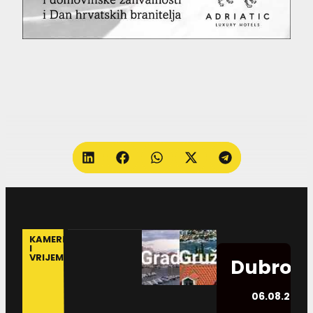
KAMERE
I
VRIJEME
Dubrovn
06.08.2026.