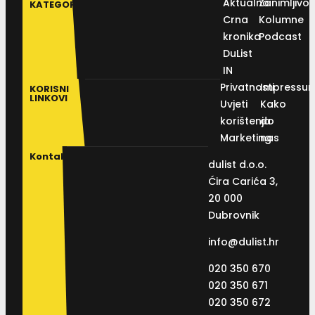
Aktualno
Zanimljivos
KATEGORIJE
Crna
Kolumne
kronika
Podcast
DuList
IN
Privatnosti
Impressu
KORISNI
LINKOVI
Uvjeti
Kako
korištenja
do
Marketing
nas
Kontakt
dulist d.o.o.
Ćira Carića 3,
20 000
Dubrovnik
info@dulist.hr
020 350 670
020 350 671
020 350 672