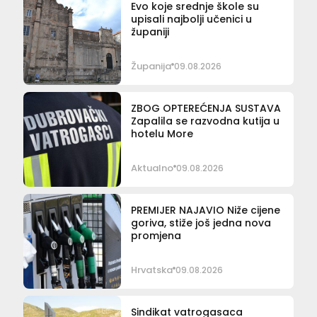
Evo koje srednje škole su
upisali najbolji učenici u
županiji
Županija
09.08.2026
ZBOG OPTEREĆENJA SUSTAVA
Zapalila se razvodna kutija u
hotelu More
Aktualno
09.08.2026
PREMIJER NAJAVIO Niže cijene
goriva, stiže još jedna nova
promjena
Hrvatska
09.08.2026
Sindikat vatrogasaca