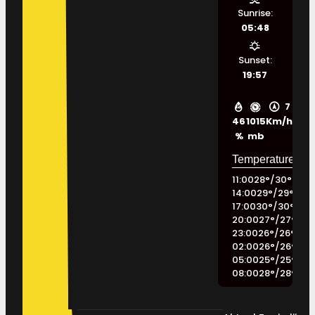
Sunrise:
05:48
Sunset:
19:57
7
46
1015
Km/h
%
mb
11:00
28
°
/
30
°
14:00
29
°
/
29
°
17:00
30
°
/
30
°
20:00
27
°
/
27
°
23:00
26
°
/
26
°
02:00
26
°
/
26
°
05:00
25
°
/
25
°
08:00
28
°
/
28
°