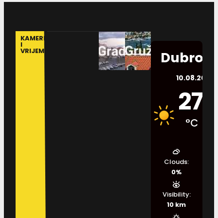
KAMERE
I
VRIJEME
Dubrovn
10.08.2026.
27
°C
Clouds:
0%
Visibility:
10 km