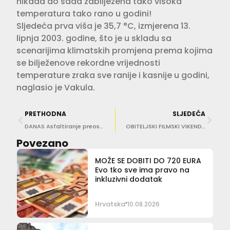
nikada do sada zabilježena tako visoka
temperatura tako rano u godini!
Sljedeća prva viša je 35,7 °C, izmjerena 13.
lipnja 2003. godine, što je u skladu sa
scenarijima klimatskih promjena prema kojima
se bilježenove rekordne vrijednosti
temperature zraka sve ranije i kasnije u godini,
naglasio je Vakula.
PRETHODNA
SLJEDEĆA
DANAS Asfaltiranje preostalog dijela ulice Od Montovjerne
OBITELJSKI FILMSKI VIKEND U SLANOM Gledat će se ‘Kako izdresirati zmaja’ i ‘Lov na divljake’
Povezano
MOŽE SE DOBITI DO 720 EURA
Evo tko sve ima pravo na
inkluzivni dodatak
Hrvatska
10.08.2026