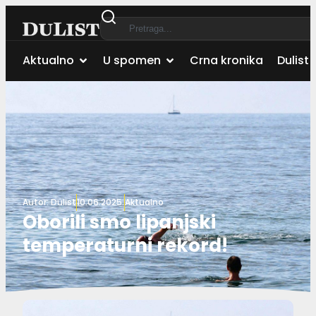
Aktualno
U spomen
Crna kronika
Dulist 
Autor:
Dulist
10.06.2025.
Aktualno
Oborili smo lipanjski
temperaturni rekord!