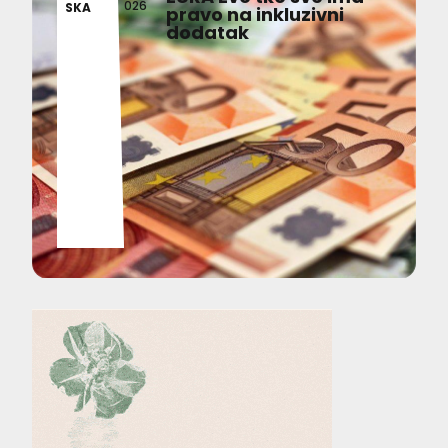
026
SKA
pravo na inkluzivni
dodatak