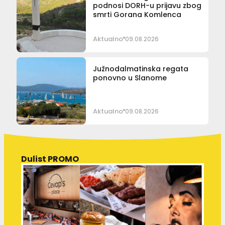
podnosi DORH-u prijavu zbog
smrti Gorana Komlenca
Aktualno
09.08.2026
Južnodalmatinska regata
ponovno u Slanome
Aktualno
09.08.2026
Dulist PROMO