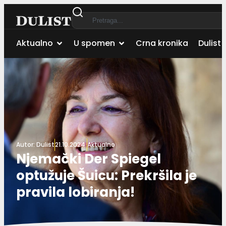
Aktualno
U spomen
Crna kronika
Dulist 
Autor:
Dulist
21.10.2024.
Aktualno
Njemački Der Spiegel
optužuje Šuicu: Prekršila je
pravila lobiranja!