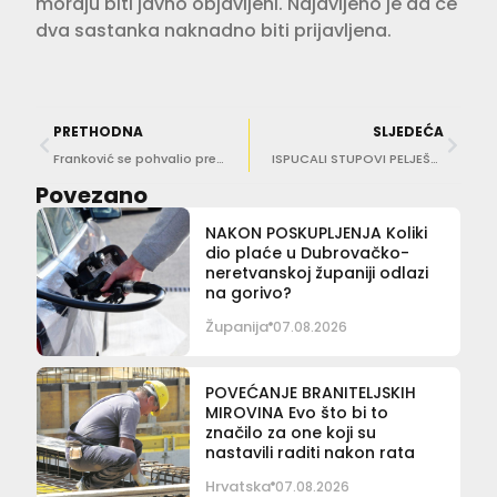
moraju biti javno objavljeni. Najavljeno je da će
dva sastanka naknadno biti prijavljena.
PRETHODNA
SLJEDEĆA
Franković se pohvalio presudom, oslobođen optužbi za klevetu
ISPUCALI STUPOVI PELJEŠKOG MOSTA Stručnjaci tvrde kako sigurnost prometa nije ugrožena
Povezano
NAKON POSKUPLJENJA Koliki
dio plaće u Dubrovačko-
neretvanskoj županiji odlazi
na gorivo?
Županija
07.08.2026
POVEĆANJE BRANITELJSKIH
MIROVINA Evo što bi to
značilo za one koji su
nastavili raditi nakon rata
Hrvatska
07.08.2026