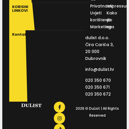
Privatnosti
Impressu
KORISNI
LINKOVI
Uvjeti
Kako
korištenja
do
Marketing
nas
Kontakt
dulist d.o.o.
Ćira Carića 3,
20 000
Dubrovnik
info@dulist.hr
020 350 670
020 350 671
020 350 672
2026 © DuList | All Rights
Reserved