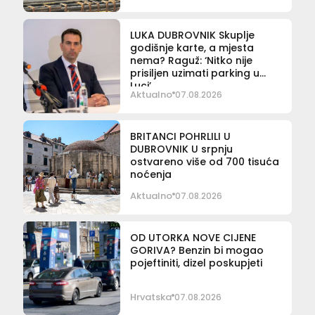
LUKA DUBROVNIK Skuplje
godišnje karte, a mjesta
nema? Raguž: ‘Nitko nije
prisiljen uzimati parking u
Luci’
Aktualno
07.08.2026
BRITANCI POHRLILI U
DUBROVNIK U srpnju
ostvareno više od 700 tisuća
noćenja
Aktualno
07.08.2026
OD UTORKA NOVE CIJENE
GORIVA? Benzin bi mogao
pojeftiniti, dizel poskupjeti
Hrvatska
07.08.2026