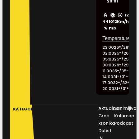
20:01
12
44
1012
Km/h
%
mb
23:00
26
°
/
28
°
02:00
25
°
/
26
°
05:00
25
°
/
25
°
08:00
29
°
/
29
°
11:00
35
°
/
35
°
14:00
31
°
/
31
°
17:00
32
°
/
32
°
20:00
31
°
/
31
°
Aktualno
Zanimljivos
KATEGORIJE
Crna
Kolumne
kronika
Podcast
DuList
IN