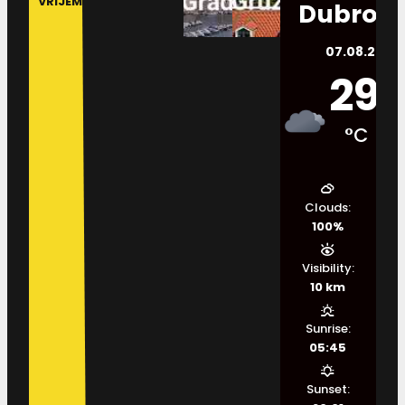
VRIJEME
Dubrovn
07.08.2026.
29
°C
Clouds:
100%
Visibility:
10 km
Sunrise:
05:45
Sunset: