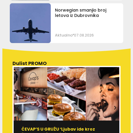
Norwegian smanjio broj
letova iz Dubrovnika
Aktualno
07.08.2026
Dulist PROMO
ĆEVAP’S U GRUŽU ‘Ljubav ide kroz
V