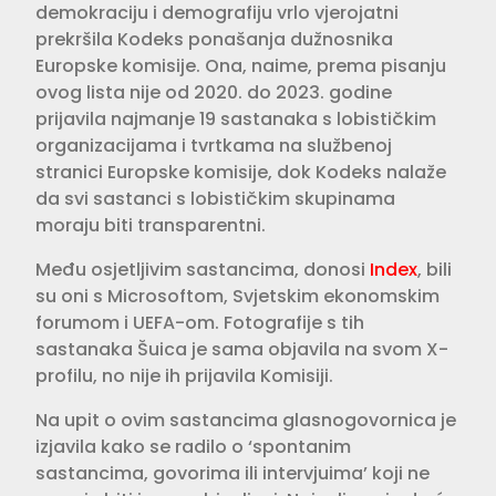
demokraciju i demografiju vrlo vjerojatni
prekršila Kodeks ponašanja dužnosnika
Europske komisije. Ona, naime, prema pisanju
ovog lista nije od 2020. do 2023. godine
prijavila najmanje 19 sastanaka s lobističkim
organizacijama i tvrtkama na službenoj
stranici Europske komisije, dok Kodeks nalaže
da svi sastanci s lobističkim skupinama
moraju biti transparentni.
Među osjetljivim sastancima, donosi
Index
, bili
su oni s Microsoftom, Svjetskim ekonomskim
forumom i UEFA-om. Fotografije s tih
sastanaka Šuica je sama objavila na svom X-
profilu, no nije ih prijavila Komisiji.
Na upit o ovim sastancima glasnogovornica je
izjavila kako se radilo o ‘spontanim
sastancima, govorima ili intervjuima’ koji ne