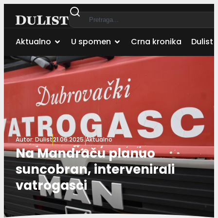
Aktualno
U spomen
Crna kronika
Dulist 
Autor:
Dulist
21.06.2025.
Aktualno
Na Mandraču planuo
suncobran, intervenirali
vatrogasci