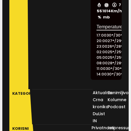
7
55
1014
Km/h
%
mb
17:00
30
°
/
30
°
20:00
27
°
/
29
°
23:00
26
°
/
28
°
02:00
25
°
/
25
°
05:00
25
°
/
25
°
08:00
28
°
/
28
°
11:00
30
°
/
30
°
14:00
30
°
/
30
°
Aktualno
Zanimljivos
KATEGORIJE
Crna
Kolumne
kronika
Podcast
DuList
IN
Privatnosti
Impressu
KORISNI