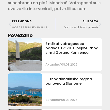
suncobranu na plaži Mandrač. Vatrogasci su s
dva vozila intervenirali, potvrdili su nam.
PRETHODNA
SLJEDEĆA
MOST RAZUMIJEVANJA I PODRŠKE U OŠ Marina Držića stigla komunikacijska ploča
Danas je državni praznik
Povezano
Sindikat vatrogasaca
podnosi DORH-u prijavu zbog
smrti Gorana Komlenca
Aktualno
09.08.2026
Južnodalmatinska regata
ponovno u Slanome
Aktualno
09.08.2026