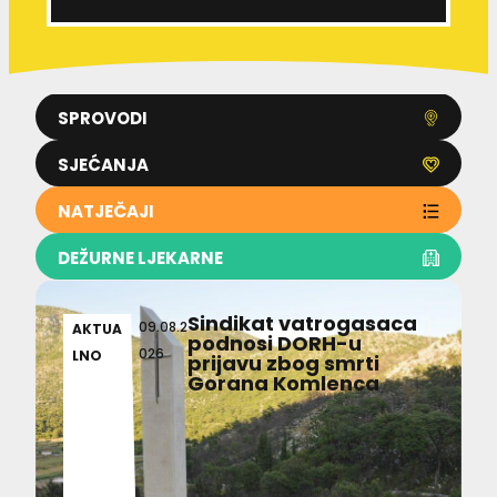
SPROVODI
SJEĆANJA
NATJEČAJI
DEŽURNE LJEKARNE
Sindikat vatrogasaca
09.08.2
AKTUA
podnosi DORH-u
026
LNO
prijavu zbog smrti
Gorana Komlenca