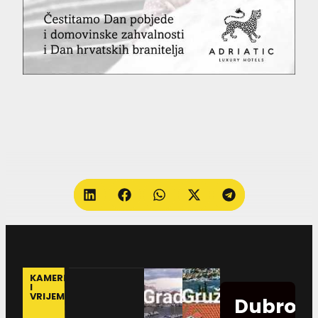
KAMERE
I
VRIJEME
Dubrovn