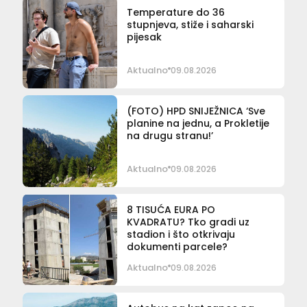
Temperature do 36
stupnjeva, stiže i saharski
pijesak
Aktualno
09.08.2026
(FOTO) HPD SNIJEŽNICA ‘Sve
planine na jednu, a Prokletije
na drugu stranu!’
Aktualno
09.08.2026
8 TISUĆA EURA PO
KVADRATU? Tko gradi uz
stadion i što otkrivaju
dokumenti parcele?
Aktualno
09.08.2026