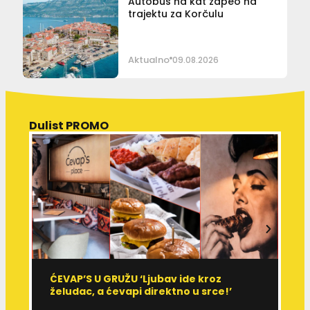
Autobus na kat zapeo na
trajektu za Korčulu
Aktualno
09.08.2026
Dulist PROMO
ĆEVAP’S U GRUŽU ‘Ljubav ide kroz
V
želudac, a ćevapi direktno u srce!’
d