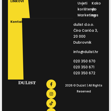
LINKOVI
Uvjeti
Kako
korištenja
do
Marketing
nas
Kontakt
dulist d.o.o.
Ćira Carića 3,
20 000
Dubrovnik
info@dulist.hr
020 350 670
020 350 671
020 350 672
2026 © DuList | All Rights
Reserved