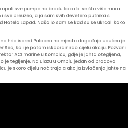
upali sve pumpe na brodu kako bi se što više mora
i sve preuzeo, a ja sam svih devetero putnika s
ed Hotela Lapad. Našalio sam se kad su se ukrcali kako
 na hrid ispred Palacea na mjesto događaja upućen je
ea, koji je potom iskoordinirao cijelu akciju. Pozvani
rektor ACI marine u Komolcu, gdje je jahta otegljena,
io je tegljenje. Na ulazu u Omblu jedan od brodova
 je skoro cijelu noć trajala akcija izvlačenja jahte na