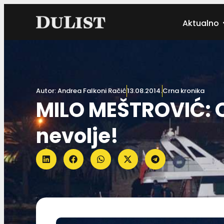
Aktualno
Autor:
Andrea Falkoni Račić
13.08.2014.
Crna kronika
MILO MEŠTROVIĆ: O
nevolje!