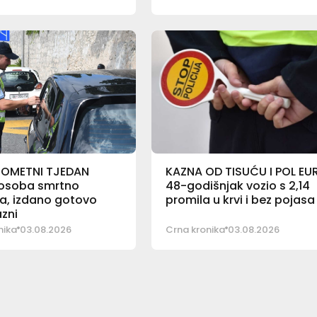
ROMETNI TJEDAN
KAZNA OD TISUĆU I POL EU
osoba smrtno
48-godišnjak vozio s 2,14
a, izdano gotovo
promila u krvi i bez pojasa
azni
nika
03.08.2026
Crna kronika
03.08.2026