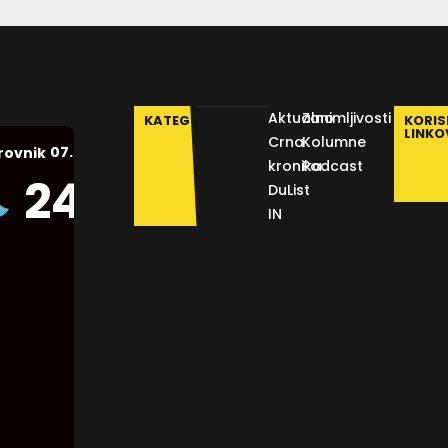
Aktualno
Zanimljivosti
KATEGORIJE
KORIS
LINKO
Crna
Kolumne
07.08.2026.
rovnik
kronika
Podcast
Humidity:
24
°C
DuList
48 %
IN
Pressure:
1012 mb
Wind:
10
Km/h
Clouds:
0%