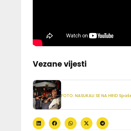
Vezane vijesti
FOTO: NASUKALI SE NA HRID Spašen