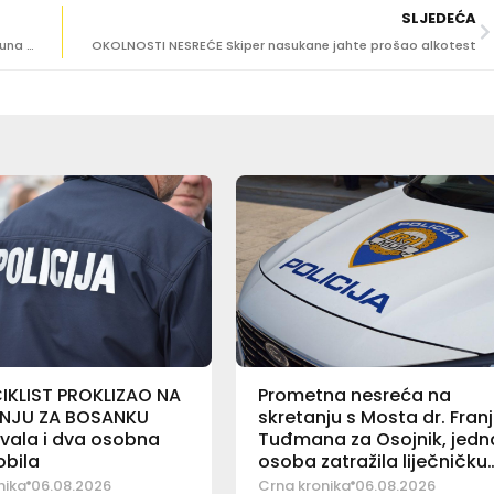
SLJEDEĆA
NEDOZVOLJENO GLISIRANJE Policajci naplati 14 tisuća kuna kazni
OKOLNOSTI NESREĆE Skiper nasukane jahte prošao alkotest
KLIST PROKLIZAO NA
Prometna nesreća na
NJU ZA BOSANKU
skretanju s Mosta dr. Fran
vala i dva osobna
Tuđmana za Osojnik, jedn
bila
osoba zatražila liječničku
pomoć
nika
06.08.2026
Crna kronika
06.08.2026