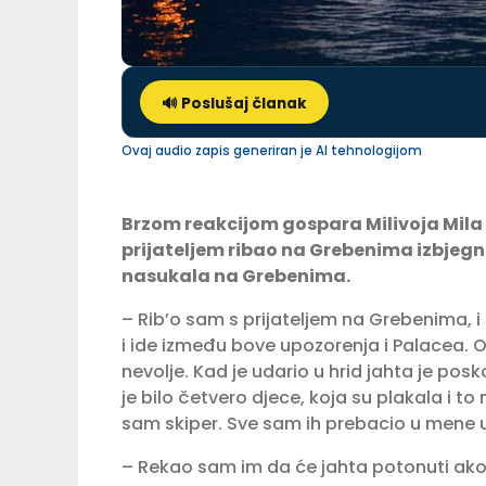
🔊 Poslušaj članak
Ovaj audio zapis generiran je AI tehnologijom
Brzom reakcijom gospara Milivoja Mila M
prijateljem ribao na Grebenima izbjegn
nasukala na Grebenima.
– Rib’o sam s prijateljem na Grebenima, 
i ide između bove upozorenja i Palacea. 
nevolje. Kad je udario u hrid jahta je pos
je bilo četvero djece, koja su plakala i to 
sam skiper. Sve sam ih prebacio u mene 
– Rekao sam im da će jahta potonuti ako