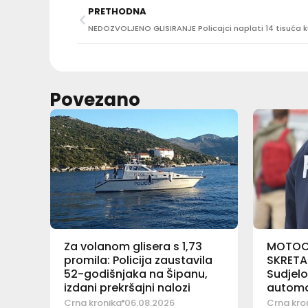
PRETHODNA
Povezano
Za volanom glisera s 1,73
MOTOCI
promila: Policija zaustavila
SKRETA
52-godišnjaka na Šipanu,
Sudjelo
izdani prekršajni nalozi
automo
Crna kronika
06.08.2026
Crna kro