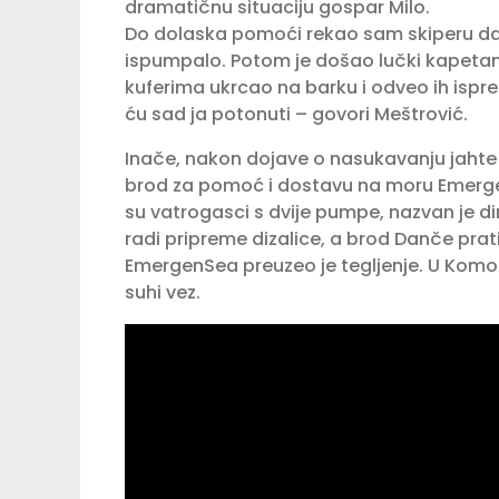
dramatičnu situaciju gospar Milo.
Do dolaska pomoći rekao sam skiperu da 
ispumpalo. Potom je došao lučki kapetan 
kuferima ukrcao na barku i odveo ih ispr
ću sad ja potonuti – govori Meštrović.
Inače, nakon dojave o nasukavanju jahte
brod za pomoć i dostavu na moru EmergenS
su vatrogasci s dvije pumpe, nazvan je di
radi pripreme dizalice, a brod Danče prat
EmergenSea preuzeo je tegljenje. U Komolcu
suhi vez.