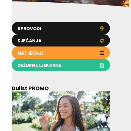
SPROVODI
SJEĆANJA
NATJEČAJI
DEŽURNE LJEKARNE
Dulist PROMO