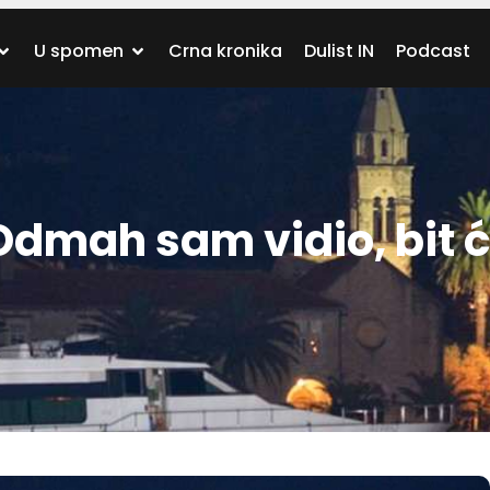
U spomen
Crna kronika
Dulist IN
Podcast
dmah sam vidio, bit 