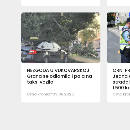
NEZGODA U VUKOVARSKOJ
CRNI P
Grana se odlomila i pala na
Jedna 
taksi vozilo
stradal
1.500 k
Crna kronika
03.08.2026
Crna kro