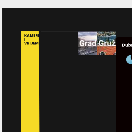
KAMERE
I
VRIJEME
Dub