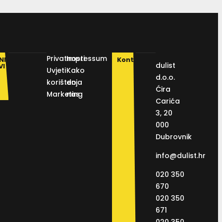
Privatnosti
Impressum
NI
Kontakt
dulist
VI
Uvjeti
Kako
d.o.o.
korištenja
do
Ćira
Marketing
nas
Carića
3, 20
000
Dubrovnik
info@dulist.hr
020 350
670
020 350
671