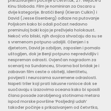
prikazivanjem počinje u četvrtak, 27. veljače u
Kinu Sloboda. Film je nominiran za Oscara u
dvije kategorije. Bratići Benji (Kieran Culkin) i
David (Jesse Eisenberg) odlaze na putovanje
Poljskom kako bi odali počast nedavno
preminuloj baki koja je preživjela holokaust.
Nekoć vrlo bliski, njih dvojica shvaćaju da su se
s vremenom potpuno udaljili. Oženjen i s
djetetom, David je ozbiljan, zaposlen i pomalo
uštogljen, dok je Benji potpuno nepredvidljiv i
nespreman odrasti. Ovjenčan nagradom za
scenarij na Sundanceu, Stvarna bol bridak je i
zabavan film ceste o obitelji, identitetu,
povijesti i neurozama suvremene odraslosti.
Napeti triler koji prati iskusne ronioce dok se
suočavaju s izazovima oceana kako bi spasili
člana posade zarobljenog stotinama metara
ispod morske površine ‘Posljednji udah’
također počinje s prikazivanjem od četvrtka,