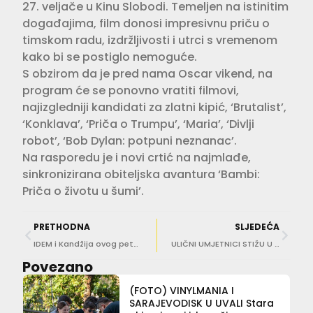
27. veljače u Kinu Slobodi. Temeljen na istinitim
događajima, film donosi impresivnu priču o
timskom radu, izdržljivosti i utrci s vremenom
kako bi se postiglo nemoguće.
S obzirom da je pred nama Oscar vikend, na
program će se ponovno vratiti filmovi,
najizgledniji kandidati za zlatni kipić, ‘Brutalist’,
‘Konklava’, ‘Priča o Trumpu’, ‘Maria’, ‘Divlji
robot’, ‘Bob Dylan: potpuni neznanac’.
Na rasporedu je i novi crtić na najmlađe,
sinkronizirana obiteljska avantura ‘Bambi:
Priča o životu u šumi’.
PRETHODNA
SLJEDEĆA
IDEM i Kandžija ovog petka u Lazaretima!
ULIČNI UMJETNICI STIŽU U DUBROVNIK Pogledajte tko će sve i gdje nastupati
Povezano
(FOTO) VINYLMANIA I
SARAJEVODISK U UVALI Stara