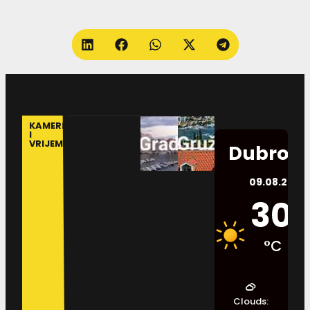
KAMERE
I
VRIJEME
Dubrovn
09.08.2026.
30
°C
Clouds: