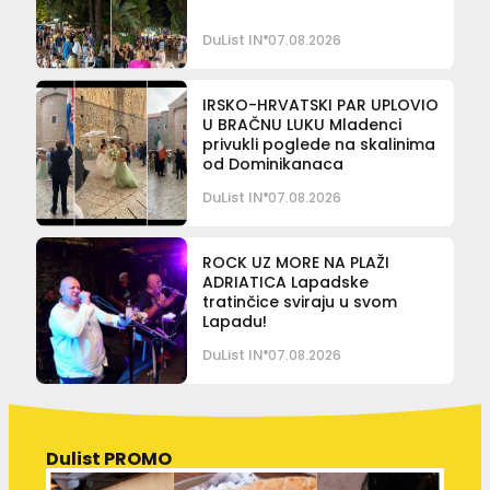
DuList IN
07.08.2026
IRSKO-HRVATSKI PAR UPLOVIO
U BRAČNU LUKU Mladenci
privukli poglede na skalinima
od Dominikanaca
DuList IN
07.08.2026
ROCK UZ MORE NA PLAŽI
ADRIATICA Lapadske
tratinčice sviraju u svom
Lapadu!
DuList IN
07.08.2026
Dulist PROMO