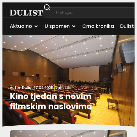
Aktualno
U spomen
Crna kronika
Dulist 
Autor:
Dulist
27.02.2025.
DuList IN
Kino tjedan s novim
filmskim naslovima