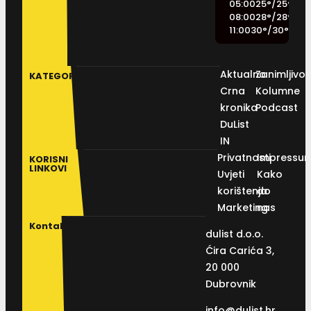
05:00
25
°
/
25
°
08:00
28
°
/
28
°
11:00
30
°
/
30
°
Aktualno
Zanimljivos
KATEGORIJE
Crna
Kolumne
kronika
Podcast
DuList
IN
Privatnosti
Impressu
KORISNI
LINKOVI
Uvjeti
Kako
korištenja
do
Marketing
nas
Kontakt
dulist d.o.o.
Ćira Carića 3,
20 000
Dubrovnik
info@dulist.hr