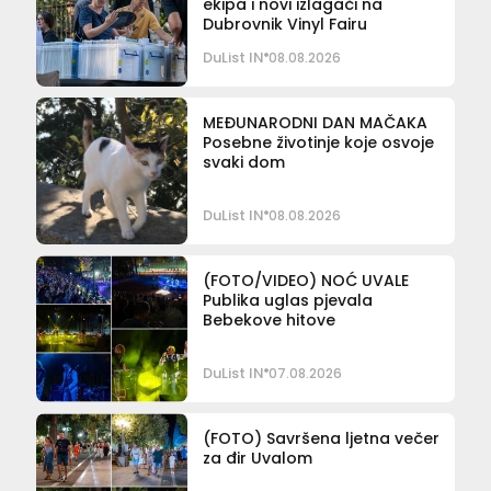
ekipa i novi izlagači na
Dubrovnik Vinyl Fairu
DuList IN
08.08.2026
MEĐUNARODNI DAN MAČAKA
Posebne životinje koje osvoje
svaki dom
DuList IN
08.08.2026
(FOTO/VIDEO) NOĆ UVALE
Publika uglas pjevala
Bebekove hitove
DuList IN
07.08.2026
(FOTO) Savršena ljetna večer
za đir Uvalom