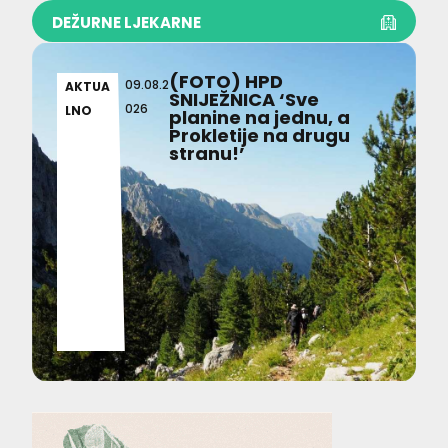
DEŽURNE LJEKARNE
(FOTO) HPD
09.08.2
AKTUA
SNIJEŽNICA ‘Sve
026
LNO
planine na jednu, a
Prokletije na drugu
stranu!’