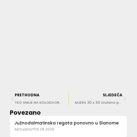
PRETHODNA
SLJEDEĆA
TKO SMIJE NA KOLODVOR, A TKO NE? Pezo: Problem su oni bez koncesije
MJERA 30 x 30 Uručeno pet novih ugovora za rješavanje stambenog pitanja
Povezano
Južnodalmatinska regata ponovno u Slanome
Aktualno
09.08.2026