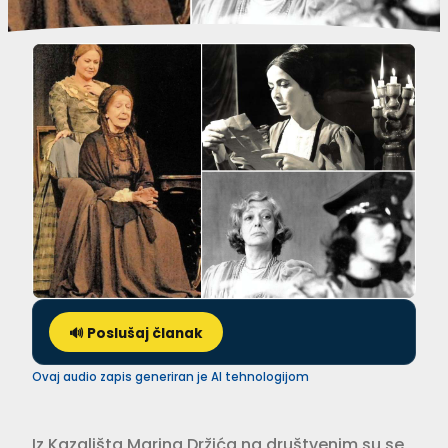
🔊 Poslušaj članak
Ovaj audio zapis generiran je AI tehnologijom
Iz Kazališta Marina Držića na društvenim su se