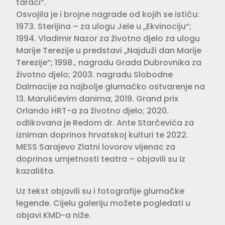
taraci“.
Osvojila je i brojne nagrade od kojih se ističu:
1973. Sterijina – za ulogu Jele u „Ekvinociju“;
1994. Vladimir Nazor za životno djelo za ulogu
Marije Terezije u predstavi „Najduži dan Marije
Terezije“; 1998., nagradu Grada Dubrovnika za
životno djelo; 2003. nagradu Slobodne
Dalmacije za najbolje glumačko ostvarenje na
13. Marulićevim danima; 2019. Grand prix
Orlando HRT-a za životno djelo; 2020.
odlikovana je Redom dr. Ante Starčevića za
izniman doprinos hrvatskoj kulturi te 2022.
MESS Sarajevo Zlatni lovorov vijenac za
doprinos umjetnosti teatra – objavili su iz
kazališta.
Uz tekst objavili su i fotografije glumačke
legende. Cijelu galeriju možete pogledati u
objavi KMD-a niže.