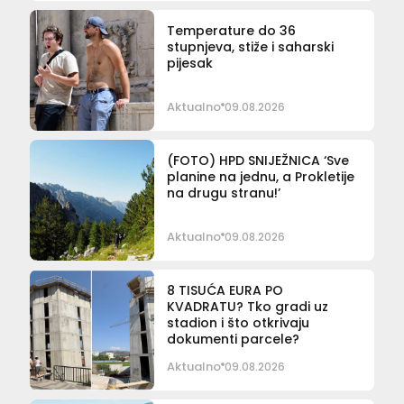
Temperature do 36
stupnjeva, stiže i saharski
pijesak
Aktualno
09.08.2026
(FOTO) HPD SNIJEŽNICA ‘Sve
planine na jednu, a Prokletije
na drugu stranu!’
Aktualno
09.08.2026
8 TISUĆA EURA PO
KVADRATU? Tko gradi uz
stadion i što otkrivaju
dokumenti parcele?
Aktualno
09.08.2026