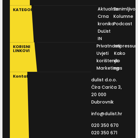
Aktualno
Zanimljivos
KATEGORIJE
Crna
Kolumne
kronika
Podcast
DuList
IN
Privatnosti
Impressu
KORISNI
LINKOVI
Uvjeti
Kako
korištenja
do
Marketing
nas
Kontakt
dulist d.o.o.
Ćira Carića 3,
20 000
Dubrovnik
info@dulist.hr
020 350 670
020 350 671