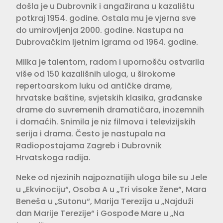
došla je u Dubrovnik i angažirana u kazalištu
potkraj 1954. godine. Ostala mu je vjerna sve
do umirovljenja 2000. godine. Nastupa na
Dubrovačkim ljetnim igrama od 1964. godine.
Milka je talentom, radom i upornošću ostvarila
više od 150 kazališnih uloga, u širokome
repertoarskom luku od antičke drame,
hrvatske baštine, svjetskih klasika, građanske
drame do suvremenih dramatičara, inozemnih
i domaćih. Snimila je niz filmova i televizijskih
serija i drama. Često je nastupala na
Radiopostajama Zagreb i Dubrovnik
Hrvatskoga radija.
Neke od njezinih najpoznatijih uloga bile su Jele
u „Ekvinociju“, Osoba A u „Tri visoke žene“, Mara
Beneša u „Sutonu“, Marija Terezija u „Najduži
dan Marije Terezije“ i Gospođe Mare u „Na