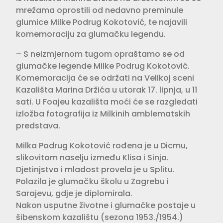
mrežama oprostili od nedavno preminule
glumice Milke Podrug Kokotović, te najavili
komemoraciju za glumačku legendu.
– S neizmjernom tugom opraštamo se od
glumačke legende Milke Podrug Kokotović.
Komemoracija će se održati na Velikoj sceni
Kazališta Marina Držića u utorak 17. lipnja, u 11
sati. U Foajeu kazališta moći će se razgledati
izložba fotografija iz Milkinih amblematskih
predstava.
Milka Podrug Kokotović rođena je u Dicmu,
slikovitom naselju između Klisa i Sinja.
Djetinjstvo i mladost provela je u Splitu.
Polazila je glumačku školu u Zagrebu i
Sarajevu, gdje je diplomirala.
Nakon usputne životne i glumačke postaje u
šibenskom kazalištu (sezona 1953./1954.)