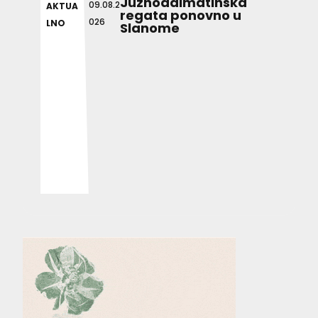
Južnodalmatinska
09.08.2
AKTUA
regata ponovno u
026
LNO
Slanome