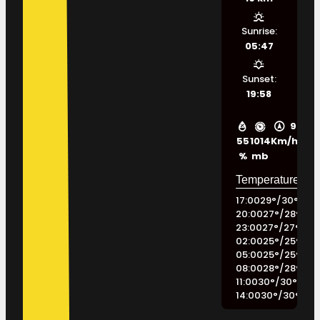
Sunrise:
05:47
Sunset:
19:58
9
55
1014
Km/h
%
mb
17:00
29
°
/
30
°
20:00
27
°
/
28
°
23:00
27
°
/
27
°
02:00
25
°
/
25
°
05:00
25
°
/
25
°
08:00
28
°
/
28
°
11:00
30
°
/
30
°
14:00
30
°
/
30
°