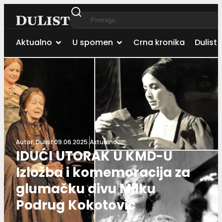
Aktualno
U spomen
Crna kronika
Dulist 
Autor:
Dulist
09.06.2025.
Aktualno
IDUĆI UTORAK U KMD-U
Izložba i komemoracija za
glumačku divu Milku
Podrug Kokotović