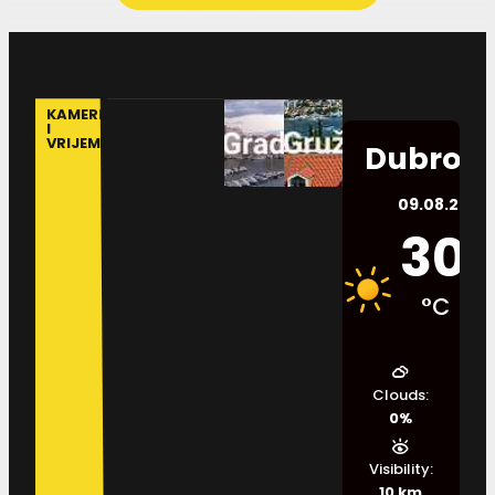
KAMERE
I
VRIJEME
Dubrovn
09.08.2026.
30
°C
Clouds:
0%
Visibility:
10 km