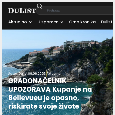
Aktualno
U spomen
Crna kronika
Dulist 
Autor:
Dulist
09.06.2025.
Aktualno
GRADONAČELNIK
UPOZORAVA Kupanje na
Bellevueu je opasno,
riskirate svoje živote