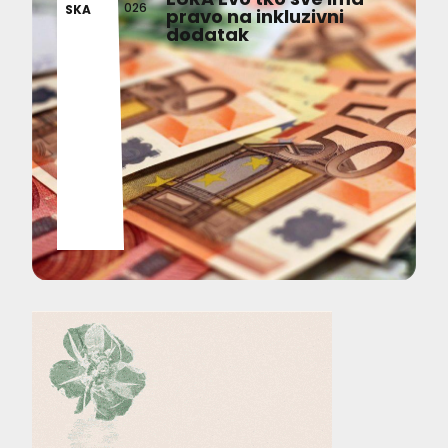
026
SKA
pravo na inkluzivni
dodatak