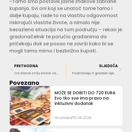
-Tamo smo postavili jasne znakove zabrane
kupanja. Svi oni koji se unatoč tome tamo i
dalje kupaju, rade to na vlastitu odgovornost
riskirajući vlastite živote, a nimalo nije
bezazlena situacija na tom području – rekao je
gradonačelnik te poručio građanima da
pričekaju dok se posao ne završi kako bi se
mogli tamo mirno i bezbrižno kupati.
PRETHODNA
SLJEDEĆA
Od danas stižu kazne za ulazak u zonu oko Grada bez propusnice, građani mirni dva mjeseca
Podržavaju li gradski vijećnici naplaćivanje pogleda na Grad?
Povezano
MOŽE SE DOBITI DO 720 EURA
Evo tko sve ima pravo na
inkluzivni dodatak
Hrvatska
10.08.2026