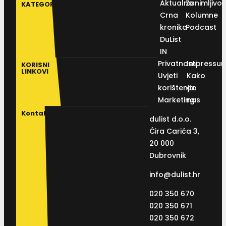
Aktualno
Zanimljivos
KATEGORIJE
Crna
Kolumne
kronika
Podcast
DuList
IN
Privatnosti
Impressu
KORISNI
LINKOVI
Uvjeti
Kako
korištenja
do
Marketing
nas
Kontakt
dulist d.o.o.
Ćira Carića 3,
20 000
Dubrovnik
info@dulist.hr
020 350 670
020 350 671
020 350 672