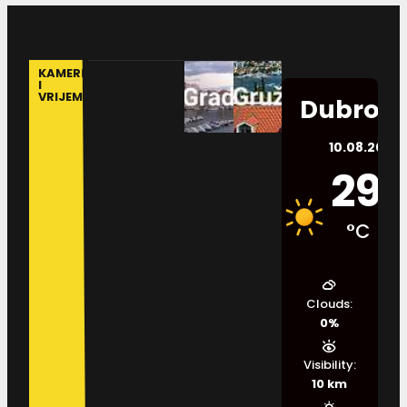
KAMERE
I
VRIJEME
Dubrovn
10.08.2026.
29
°C
Clouds:
0%
Visibility:
10 km