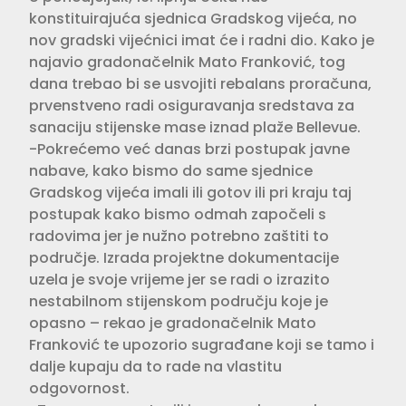
konstituirajuća sjednica Gradskog vijeća, no
nov gradski vijećnici imat će i radni dio. Kako je
najavio gradonačelnik Mato Franković, tog
dana trebao bi se usvojiti rebalans proračuna,
prvenstveno radi osiguravanja sredstava za
sanaciju stijenske mase iznad plaže Bellevue.
-Pokrećemo već danas brzi postupak javne
nabave, kako bismo do same sjednice
Gradskog vijeća imali ili gotov ili pri kraju taj
postupak kako bismo odmah započeli s
radovima jer je nužno potrebno zaštiti to
područje. Izrada projektne dokumentacije
uzela je svoje vrijeme jer se radi o izrazito
nestabilnom stijenskom području koje je
opasno – rekao je gradonačelnik Mato
Franković te upozorio sugrađane koji se tamo i
dalje kupaju da to rade na vlastitu
odgovornost.