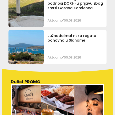
podnosi DORH-u prijavu zbog
smrti Gorana Komlenca
Aktualno
09.08.2026
Južnodalmatinska regata
ponovno u Slanome
Aktualno
09.08.2026
Dulist PROMO