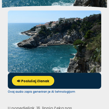
🔊 Poslušaj članak
Ovaj audio zapis generiran je AI tehnologijom
U ponedjeljak, 16. lipnja čeka nas