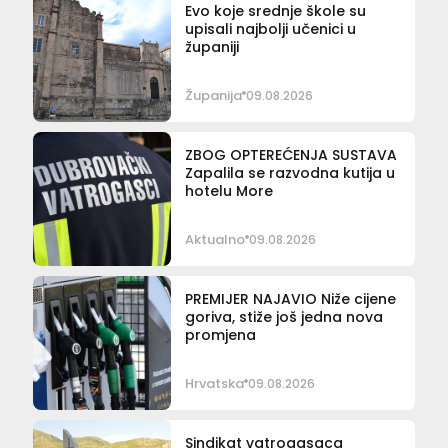
Evo koje srednje škole su
upisali najbolji učenici u
županiji
Županija
09.08.2026
ZBOG OPTEREĆENJA SUSTAVA
Zapalila se razvodna kutija u
hotelu More
Aktualno
09.08.2026
PREMIJER NAJAVIO Niže cijene
goriva, stiže još jedna nova
promjena
Hrvatska
09.08.2026
Sindikat vatrogasaca