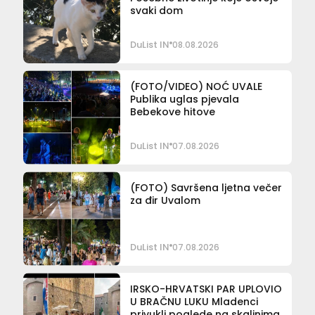
svaki dom
DuList IN
08.08.2026
(FOTO/VIDEO) NOĆ UVALE
Publika uglas pjevala
Bebekove hitove
DuList IN
07.08.2026
(FOTO) Savršena ljetna večer
za đir Uvalom
DuList IN
07.08.2026
IRSKO-HRVATSKI PAR UPLOVIO
U BRAČNU LUKU Mladenci
privukli poglede na skalinima