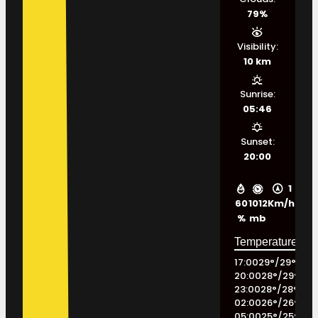
79%
Visibility:
10 km
Sunrise:
05:46
Sunset:
20:00
1
60
1012
Km/h
%
mb
17:00
29
°
/
29
°
20:00
28
°
/
29
°
23:00
28
°
/
28
°
02:00
26
°
/
26
°
05:00
25
°
/
25
°