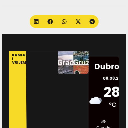
KAMERE
I
VRIJEME
Dubrovn
08.08.2026.
28
°C
Clouds: