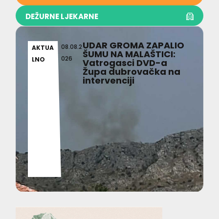
DEŽURNE LJEKARNE
UDAR GROMA ZAPALIO
08.08.2
AKTUA
ŠUMU NA MALAŠTICI:
026
LNO
Vatrogasci DVD-a
Župa dubrovačka na
intervenciji