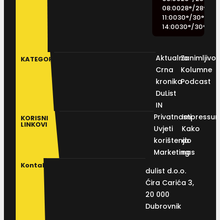
08:00
28
°
/
28
°
11:00
30
°
/
30
°
14:00
30
°
/
30
°
Aktualno
Zanimljivos
KATEGORIJE
Crna
Kolumne
kronika
Podcast
DuList
IN
Privatnosti
Impressu
KORISNI
LINKOVI
Uvjeti
Kako
korištenja
do
Marketing
nas
Kontakt
dulist d.o.o.
Ćira Carića 3,
20 000
Dubrovnik