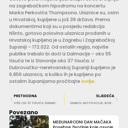
na zagrebačkom hipodromu na koncertu
Marka Perkovića Thompsona. Ulaznice su, osim
u Hrvatskoj, kupljene u još 39 država. Prema
dokumentima koji su u posjedu redakcija
N1info, gotovo polovina ulaznica prodanih u
Hrvatskoj kupljena je u Zagrebu i Zagrebačkoj
županiji – 172.022. Od ostalih regija, najviše
publike trebalo bi doći iz Dalmacije – oko 55
tisuća te iz Slavonije oko 37 tisuća. U
Dubrovačko-neretvanskoj županiji kupljeno je
6.856 ulaznica, a koliko ih je kupljeno po
ostalim županijama pročitajte
ovdje
.
PRETHODNA
SLJEDEĆA
VIŠE OD 10 TISUĆA SNIMKI Momčilo Otašević prisluškivao Jelenu Perčin
SIMBOL MOTIVACIJE, BORBENOSTI I IZVRSNOSTI Martina Terakaj: Nagrade su potvrde mog truda i dosljednosti
Povezano
MEĐUNARODNI DAN MAČAKA
Posebne životinje koje osvoje