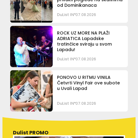
od Dominikanaca
DuList IN
07.08.2026
ROCK UZ MORE NA PLAŽI
ADRIATICA Lapadske
tratinčice sviraju u svom
Lapadu!
DuList IN
07.08.2026
PONOVO U RITMU VINILA
Četvrti Vinyl Fair ove subote
u Uvali Lapad
DuList IN
07.08.2026
Dulist PROMO