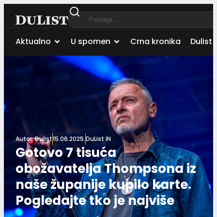
Aktualno
U spomen
Crna kronika
Dulist 
Autor:
Dulist
15.06.2025.
DuList IN
Gotovo 7 tisuća
obožavatelja Thompsona iz
naše županije kupilo karte.
Pogledajte tko je najviše