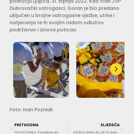
području Ljupča, 31. srpnja 2022. Kao član JVP
Dubrovački vatrogasci, Goran je bio predano
uključen u brojne vatrogasne vježbe, utrke i
natjecanja te ih svojim radom odlučno
podržavao i iznova poticao.
Foto: Ivan Pozniak
PRETHODNA
SLJEDEĆA
FOTO/VIDEO Čarobna atmosfera na jubilarnom 15. koncertu ‘Pozdrav ljetu’ Ane Rucner
DOŠLO NAM JE LJETO Dan danas traje više od 15 sati – a još je i subota! Gdje ćeš bolje