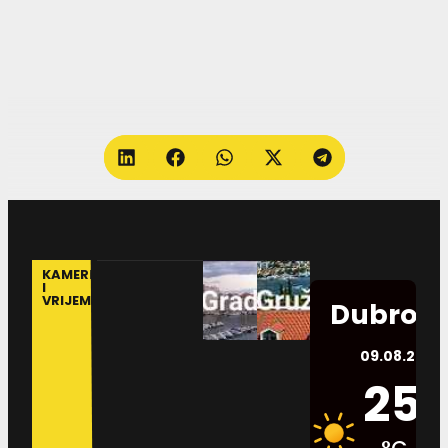
KAMERE
I
VRIJEME
Dubrovn
09.08.2026.
25