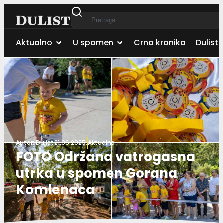
Aktualno
U spomen
Crna kronika
Dulist 
Autor:
Dulist
21.06.2025.
Aktualno
FOTO Održana vatrogasna
utrka u spomen Gorana
Komlenaca