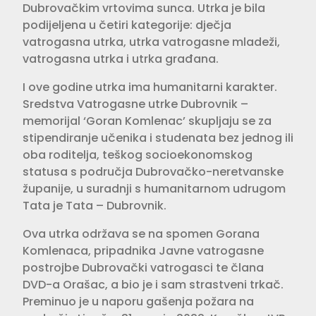
Dubrovačkim vrtovima sunca. Utrka je bila
podijeljena u četiri kategorije: dječja
vatrogasna utrka, utrka vatrogasne mladeži,
vatrogasna utrka i utrka građana.
I ove godine utrka ima humanitarni karakter.
Sredstva Vatrogasne utrke Dubrovnik –
memorijal ‘Goran Komlenac’ skupljaju se za
stipendiranje učenika i studenata bez jednog ili
oba roditelja, teškog socioekonomskog
statusa s područja Dubrovačko-neretvanske
županije, u suradnji s humanitarnom udrugom
Tata je Tata – Dubrovnik.
Ova utrka održava se na spomen Gorana
Komlenaca, pripadnika Javne vatrogasne
postrojbe Dubrovački vatrogasci te člana
DVD-a Orašac, a bio je i sam strastveni trkač.
Preminuo je u naporu gašenja požara na