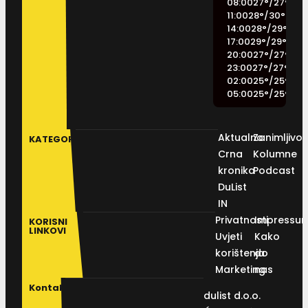
08:00
27
°
/
27
°
11:00
28
°
/
30
°
14:00
28
°
/
29
°
17:00
29
°
/
29
°
20:00
27
°
/
27
°
23:00
27
°
/
27
°
02:00
25
°
/
25
°
05:00
25
°
/
25
°
Aktualno
Zanimljivos
KATEGORIJE
Crna
Kolumne
kronika
Podcast
DuList
IN
Privatnosti
Impressu
KORISNI
LINKOVI
Uvjeti
Kako
korištenja
do
Marketing
nas
Kontakt
dulist d.o.o.