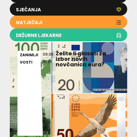
SJEĆANJA
NATJEČAJI
DEŽURNE LJEKARNE
Želite li glasati za
09.08.
ZANIMLJI
izbor novih
2026
VOSTI
novčanica eura?