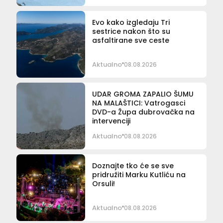
Evo kako izgledaju Tri
sestrice nakon što su
asfaltirane sve ceste
Aktualno
08.08.2026
UDAR GROMA ZAPALIO ŠUMU
NA MALAŠTICI: Vatrogasci
DVD-a Župa dubrovačka na
intervenciji
Aktualno
08.08.2026
Doznajte tko će se sve
pridružiti Marku Kutliću na
Orsuli!
Aktualno
08.08.2026