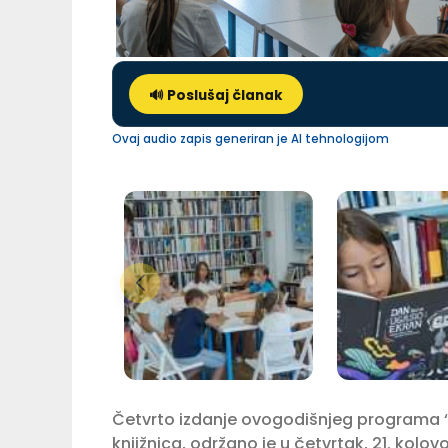
🔊 Poslušaj članak
Ovaj audio zapis generiran je AI tehnologijom
Četvrto izdanje ovogodišnjeg programa ‘K
knjižnica, održano je u četvrtak, 21. kolov