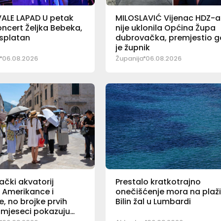
ALE LAPAD U petak
MILOSLAVIĆ Vijenac HDZ-a
koncert Željka Bebeka,
nije uklonila Općina Župa
esplatan
dubrovačka, premjestio g
je župnik
06.08.2026
Županija
06.08.2026
čki akvatorij
Prestalo kratkotrajno
i Amerikance i
onečišćenje mora na plaž
e, no brojke prvih
Bilin žal u Lumbardi
mjeseci pokazuju