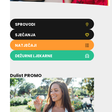
SPROVODI
SJEĆANJA
NATJEČAJI
DEŽURNE LJEKARNE
Dulist PROMO