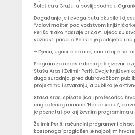
Šoletića u Gružu, a poslijepodne u Ogran
Događanje je i ovoga puta okupilo i djecu i
‘Valovi mašte’ pod vodstvom knjižničarke 
Periša ‘Kako nastaje priča?’. Djeca su stva
važnosti priča, a Periš ih je podsjetio i n
– Djeco, ugasite ekrane, naoružajte se maš
Program za odrasle donio je književni raz
Staša Aras i Želimir Periš. Dvoje književni
duga suradnja, pred dubrovačkom publikom
projektima i stvaranju, a publika je akti
Staša Aras, spisateljica i profesorica hrvat
nagrađenog romana ‘Horror vacui’, a ove 
je poznata i po književnim programima u A
Želimir Periš, računalni programer i pisac
kostonoga
‘
proglašen je najboljim hrvats