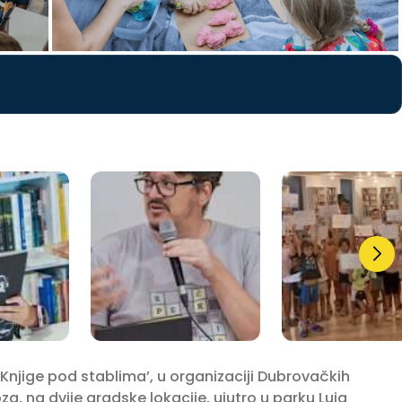
njige pod stablima’, u organizaciji Dubrovačkih
oza, na dvije gradske lokacije, ujutro u parku Luja