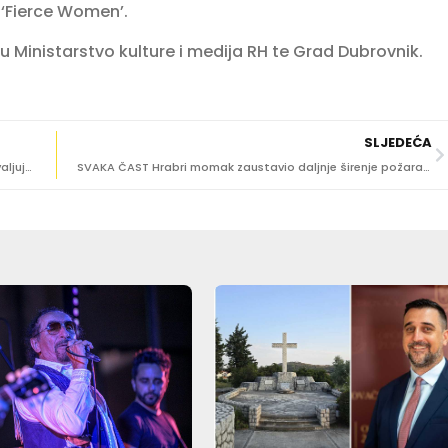
 ‘Fierce Women’.
 Ministarstvo kulture i medija RH te Grad Dubrovnik.
SLJEDEĆA
[VIDEO] IZBJEGNUTA TRAGEDIJA Tinejdžeri spašeni zahvaljujući hrabrosti trojca iz Cavtata
SVAKA ČAST Hrabri momak zaustavio daljnje širenje požara na Dubcu prije nego su stigli vatrogasci