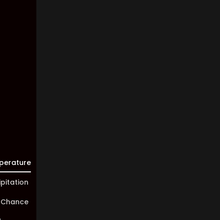
7
Km/h
Clouds:
23%
Visibility:
10 km
Sunrise:
05:45
Sunset:
20:01
perature
ipitation
 Chance