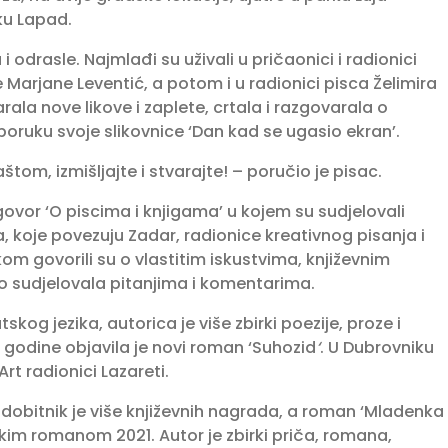
ku Lapad.
 odrasle. Najmlađi su uživali u pričaonici i radionici
Marjane Leventić, a potom i u radionici pisca Želimira
rala nove likove i zaplete, crtala i razgovarala o
a poruku svoje slikovnice ‘Dan kad se ugasio ekran’.
tom, izmišljajte i stvarajte! – poručio je pisac.
govor ‘O piscima i knjigama’ u kojem su sudjelovali
ka, koje povezuju Zadar, radionice kreativnog pisanja i
 govorili su o vlastitim iskustvima, književnim
vno sudjelovala pitanjima i komentarima.
skog jezika, autorica je više zbirki poezije, proze i
godine objavila je novi roman ‘Suhozid
‘
. U Dubrovniku
rt radionici Lazareti.
, dobitnik je više književnih nagrada, a roman ‘Mladenka
kim romanom 2021. Autor je zbirki priča, romana,