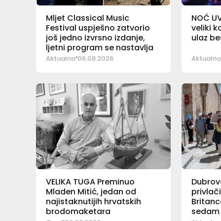
Mljet Classical Music
NOĆ UV
Festival uspješno zatvorio
veliki 
još jedno izvrsno izdanje,
ulaz b
ljetni program se nastavlja
Aktualno
06.08.2026
Aktualno
VELIKA TUGA Preminuo
Dubrova
Mladen Mitić, jedan od
privlač
najistaknutijih hrvatskih
Britanc
brodomaketara
sedam 