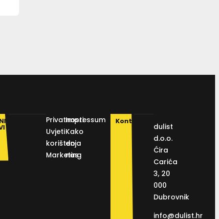
Privatnosti
Impressum
NI
Kontakt
dulist
VI
Uvjeti
Kako
d.o.o.
korištenja
do
Ćira
Marketing
nas
Carića
3, 20
000
Dubrovnik
info@dulist.hr