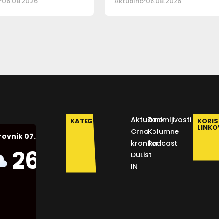
06.08.2026
Aktualno
06.08.2026
Aktualno
Zanimljivosti
KATEGORIJE
KORIS
LINKO
Crna
Kolumne
07.08.2026.
rovnik
kronika
Podcast
Humidity:
26
°C
DuList
56 %
IN
Pressure:
1013 mb
Wind: