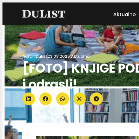
Aktualno
Autor:
Dulist
23.08.2025.
Aktualno
[FOTO] KNJIGE POD
i odrasli!