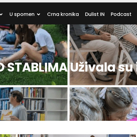
U spomen
Crna kronika
Dulist IN
Podcast
 STABLIMA Uživala su 