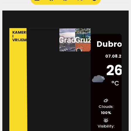
KAMERE
I
VRIJEME
Dubrovn
07.08.2026.
26
°C
Clouds:
100%
Visibility: