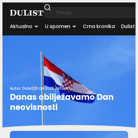
Aktualno
U spomen
Crna kronika
Dulist 
Autor:
Dulist
25.06.2025.
Aktualno
Danas obilježavamo Dan
neovisnosti