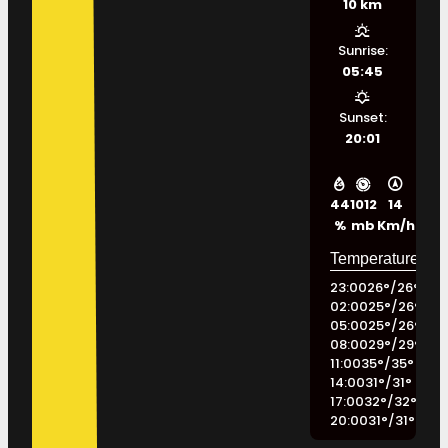
10 km
Sunrise:
05:45
Sunset:
20:01
44
1012
14
%
mb
Km/h
23:00
26
°
/
26
°
02:00
25
°
/
26
°
05:00
25
°
/
26
°
08:00
29
°
/
29
°
11:00
35
°
/
35
°
14:00
31
°
/
31
°
17:00
32
°
/
32
°
20:00
31
°
/
31
°