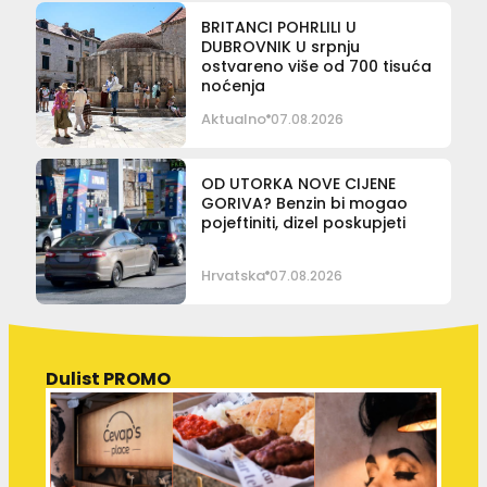
BRITANCI POHRLILI U
DUBROVNIK U srpnju
ostvareno više od 700 tisuća
noćenja
Aktualno
07.08.2026
OD UTORKA NOVE CIJENE
GORIVA? Benzin bi mogao
pojeftiniti, dizel poskupjeti
Hrvatska
07.08.2026
Dulist PROMO