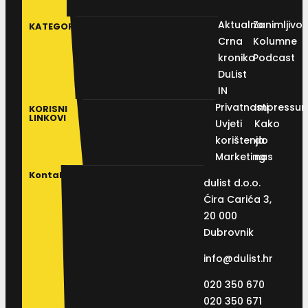
Aktualno
Zanimljivos
KATEGORIJE
Crna
Kolumne
kronika
Podcast
DuList
IN
Privatnosti
Impressu
KORISNI
LINKOVI
Uvjeti
Kako
korištenja
do
Marketing
nas
Kontakt
dulist d.o.o.
Ćira Carića 3,
20 000
Dubrovnik
info@dulist.hr
020 350 670
020 350 671