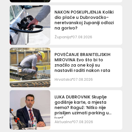
NAKON POSKUPLJENJA Koliki
dio plaće u Dubrovačko-
neretvanskoj županiji odlazi
na gorivo?
Županija
07.08.2026
POVEĆANJE BRANITELJSKIH
MIROVINA Evo što bi to
značilo za one koji su
nastavili raditi nakon rata
Hrvatska
07.08.2026
LUKA DUBROVNIK Skuplje
godišnje karte, a mjesta
nema? Raguž: ‘Nitko nije
prisiljen uzimati parking u
Luci’
Aktualno
07.08.2026