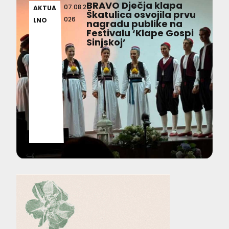
BRAVO Dječja klapa
07.08.2
AKTUA
Škatulica osvojila prvu
026
LNO
nagradu publike na
Festivalu ‘Klape Gospi
Sinjskoj’