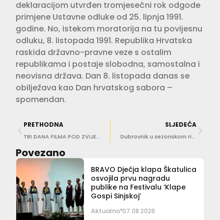
deklaracijom utvrđen tromjesečni rok odgode
primjene Ustavne odluke od 25. lipnja 1991.
godine. No, istekom moratorija na tu povijesnu
odluku, 8. listopada 1991. Republika Hrvatska
raskida državno-pravne veze s ostalim
republikama i postaje slobodna, samostalna i
neovisna država. Dan 8. listopada danas se
obilježava kao Dan hrvatskog sabora –
spomendan.
PRETHODNA
SLJEDEĆA
TRI DANA FILMA POD ZVIJEZDAMA Počinje Ponta Lopud Film Festival
Dubrovnik u sezonskom ritmu: Promet pojačan, ali grad još uvijek ‘vozi’
Povezano
BRAVO Dječja klapa Škatulica
osvojila prvu nagradu
publike na Festivalu ‘Klape
Gospi Sinjskoj’
Aktualno
07.08.2026