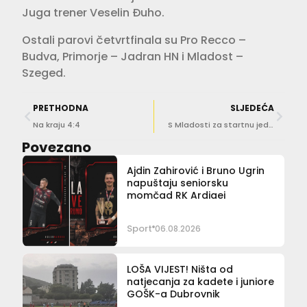
Juga trener Veselin Đuho.
Ostali parovi četvrtfinala su Pro Recco –
Budva, Primorje – Jadran HN i Mladost –
Szeged.
PRETHODNA
SLJEDEĆA
Na kraju 4:4
S Mladosti za startnu jedinicu!
Povezano
Ajdin Zahirović i Bruno Ugrin
napuštaju seniorsku
momčad RK Ardiaei
Sport
06.08.2026
LOŠA VIJEST! Ništa od
natjecanja za kadete i juniore
GOŠK-a Dubrovnik