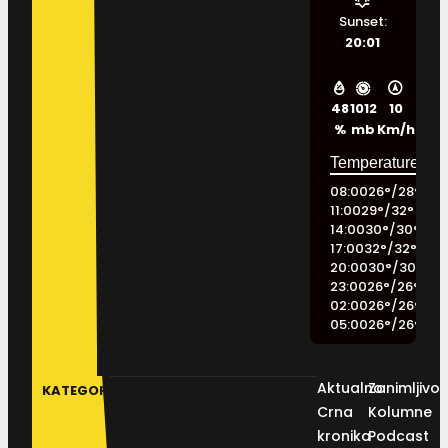
Sunset:
20:01
48
1012
10
%
mb
Km/h
08:00
26
°
/
28
°
11:00
29
°
/
32
°
14:00
30
°
/
30
°
17:00
32
°
/
32
°
20:00
30
°
/
30
°
23:00
26
°
/
26
°
02:00
26
°
/
26
°
05:00
26
°
/
26
°
Aktualno
Zanimljivos
KATEGORIJE
Crna
Kolumne
kronika
Podcast