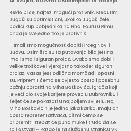
14. ožujka, a uzvrat u Budimpešti 18. travnja.
Reklo bi se, najteži mogući protivnik. Međutim,
Jugaši su optimistični, ukoliko Jugaši žele
podići kup pobjednika na Final Fouru u Rimu
onda je svejedno tko je protivnik.
– Imali smo mogućnost dobiti Hrceg Novi i
Budvu. Osim što su ta putovanja bila jeftina
imali smo i siguran prolaz. Ovako smo dobili
velike troškove i vjerojatno također siguran
prolaz. Vasas jest odlična momčad i opasni
su. Pripremit ćemo se dvjesto posto i posebnu
pažnju obratiti na Miha Boškovića, igrača koji
je veći dio svoje karijere proveo u Dubrovniku i
željet će se pokazati u najboljem svijetlu. No,
Miho Bošković nije jedina jaka karika. Imaju oni
dosta reprezentativaca, ali mi ćemo se
pripremit i trebat će puno muke i truda da se
to i ostvari – kazao je za službenu stranicu VK