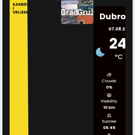
KAMERE
I
VRIJEME
Dubrovn
07.08.2026.
24
°C
Clouds:
0%
Visibility:
10 km
Sunrise:
05:45