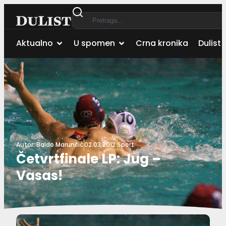
Aktualno
U spomen
Crna kronika
Dulist 
Autor:
Baldo Marunčić
02.03.2012.
Sport
Četvrtfinale LP: Jug –
Vasas!