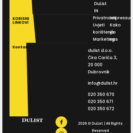
DuList
IN
Privatnosti
Impressu
KORISNI
LINKOVI
Uvjeti
Kako
korištenja
do
Marketing
nas
Kontakt
dulist d.o.o.
Ćira Carića 3,
20 000
Dubrovnik
info@dulist.hr
020 350 670
020 350 671
020 350 672
2026 © DuList | All Rights
Reserved