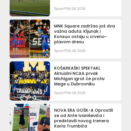
Sport
06.08.2026
MNK Square zadržao još dva
važna aduta: Kljunak i
Konsuo ostaju u crveno-
plavom dresu
Sport
06.08.2026
KOŠARKAŠKI SPEKTAKL
Aktualni NCAA prvak
Michigan igrat će protiv
Mege u Dubrovniku
Sport
06.08.2026
NOVA ERA GOŠK-A Oprostili
se od Ante Ivaniševića i
predstavili novog trenera
Karla Trumbića