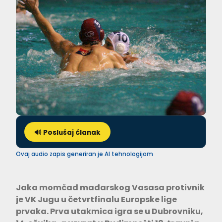
🔊 Poslušaj članak
Ovaj audio zapis generiran je AI tehnologijom
Jaka momčad mađarskog Vasasa protivnik
je VK Jugu u četvrtfinalu Europske lige
prvaka. Prva utakmica igra se u Dubrovniku,