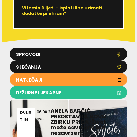
Vitamin D ljeti – isplati li se uzimati
I
dodatke prehrani?
J
p
SPROVODI
SJEĆANJA
NATJEČAJI
DEŽURNE LJEKARNE
ANELA BARČIĆ
06.08.2
DULIS
PREDSTAVILA NOVU
026
T IN
ZBIRKU PRIČA ‘Život
može savršeno biti
nesavršen’