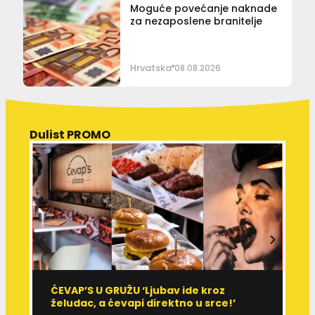
Moguće povećanje naknade
za nezaposlene branitelje
Hrvatska
08.08.2026
Dulist PROMO
ĆEVAP’S U GRUŽU ‘Ljubav ide kroz
V
želudac, a ćevapi direktno u srce!’
d