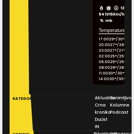
12
54
1015
Km/h
%
mb
17:00
29
°
/
30
°
20:00
27
°
/
28
°
23:00
27
°
/
27
°
02:00
25
°
/
25
°
05:00
25
°
/
25
°
08:00
28
°
/
28
°
11:00
30
°
/
30
°
14:00
30
°
/
30
°
Aktualno
Zanimljivos
KATEGORIJE
Crna
Kolumne
kronika
Podcast
DuList
IN
Privatnosti
Impressu