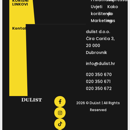
KORISNI
LINKOVI
Uvjeti
Kako
korištenja
do
Marketing
nas
Kontakt
dulist d.o.o.
Ćira Carića 3,
20 000
Dubrovnik
info@dulist.hr
020 350 670
020 350 671
020 350 672
2026 © DuList | All Rights
Reserved