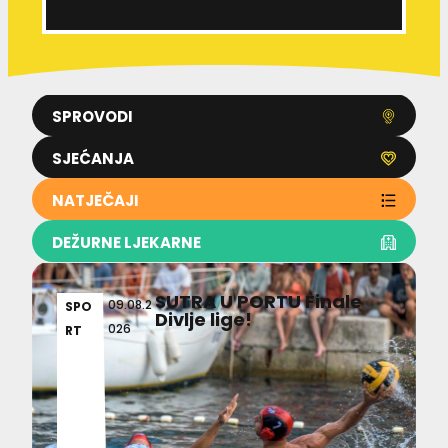
SPROVODI
SJEĆANJA
NATJEČAJI
DEŽURNE LJEKARNE
SUTRA U PORTU Finale
09.08.2
SPO
Divlje lige!
026
RT