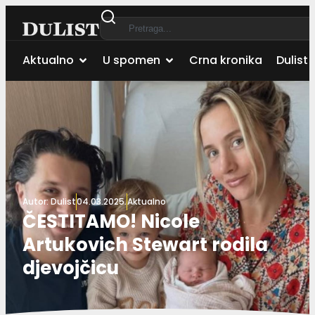
Aktualno
U spomen
Crna kronika
Dulist 
Autor:
Dulist
04.03.2025.
Aktualno
ČESTITAMO! Nicole
Artukovich Stewart rodila
djevojčicu