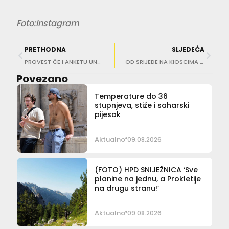
Foto:Instagram
PRETHODNA
SLJEDEĆA
PROVEST ĆE I ANKETU UNUTAR ZIDINA Dino Bečić predstavlja istraživanje o utjecaju turizma na Grad
OD SRIJEDE NA KIOSCIMA Čeka vas novi broj DuLista!
Povezano
Temperature do 36
stupnjeva, stiže i saharski
pijesak
Aktualno
09.08.2026
(FOTO) HPD SNIJEŽNICA ‘Sve
planine na jednu, a Prokletije
na drugu stranu!’
Aktualno
09.08.2026