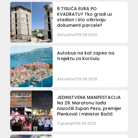
8 TISUĆA EURA PO
KVADRATU? Tko gradi uz
stadion i što otkrivaju
dokumenti parcele?
Aktualno
09.08.2026
Autobus na kat zapeo na
trajektu za Korčulu
Aktualno
09.08.2026
JEDINSTVENA MANIFESTACIJA
Na 29. Maratonu lađa
nazočili župan Pezo, premijer
Plenković i ministar Bačić
Županija
09.08.2026