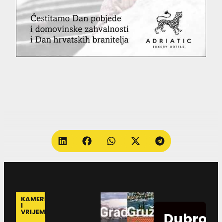
KAMERE
I
VRIJEME
Dubrovn