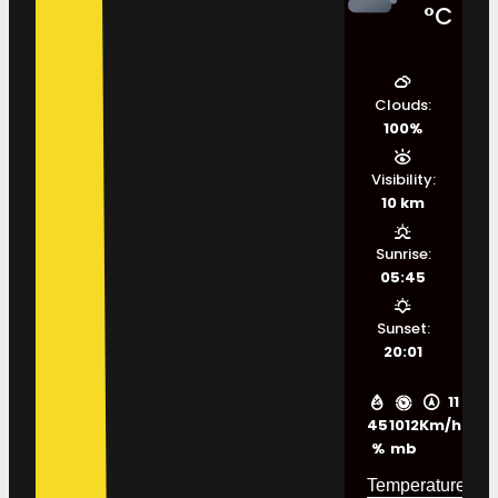
°C
Clouds:
100%
Visibility:
10 km
Sunrise:
05:45
Sunset:
20:01
11
45
1012
Km/h
%
mb