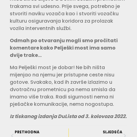
tra­kama svi udesno. Prije svega, potrebno je
stvoriti naviku vozača kao i stvoriti vozačku
kulturu osiguravanja koridora za prolazak
vozila interventnih službi.
Odmah po otvaranju mogli smo pro­čitati
komentare kako Pelješki most ima samo
dvije trake…
Ma Pelješki most je dobar! Ne bih ništa
mijenjao na njemu jer pristupne ceste nisu
gotove. Svakako, kad ih završe izla­zimo u
dvotračnu prometnicu pa nema smisla da
imamo više traka. Radi sigur­nosti nema ni
pješačke komunikacije, nema nogostupa.
Iz tiskanog izdanja DuLista od 3. kolovoza 2022.
PRETHODNA
SLJEDEĆA