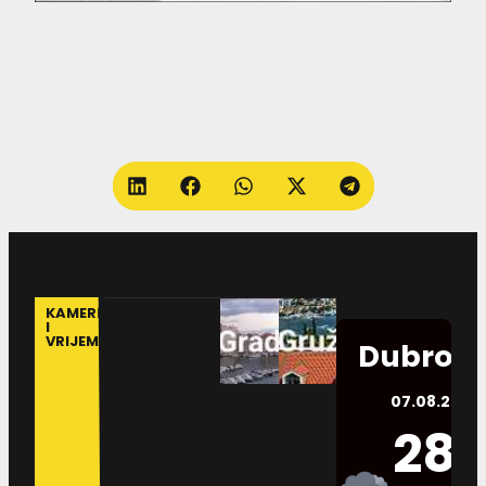
KAMERE
I
VRIJEME
Dubrovn
07.08.2026.
28