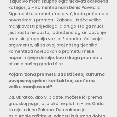
isključivo mora skupno ograničavati određena
kategorija – komentira nam Denis Pavela iz
Sigurnosti u prometu ‘na prvu’, kada pričamo o
novostima u prometu, Zakonu… Ističe velike
manj­kavosti prijedloga, a drugo što ga muči
jest zašto ne postoji određeno ograniča­vanje
u smislu grupacija vozila. Elabo­rirat će svoje
argumente, ali za ovaj broj našeg tjednika i
komentirati novi Zakon o prometu i neke
najzanimljivije deta­lje, kao i druga prometna
pitanja našeg grada i šire. ­
Pojam ‘zona prometa u zaštićenoj kulturno
povijesnoj cjelini i kontak­tnoj zoni’ ima
veliku manjkavost?
Da. Ukratko, ako vi platite, možete ići prema
gradskoj jezgri, a ja ako ne pla­tim – ne. Onda
to nije u duhu Zakona. Duh zakona je
osiguranje zaštite vrijed­nosti kulturnog dobra.