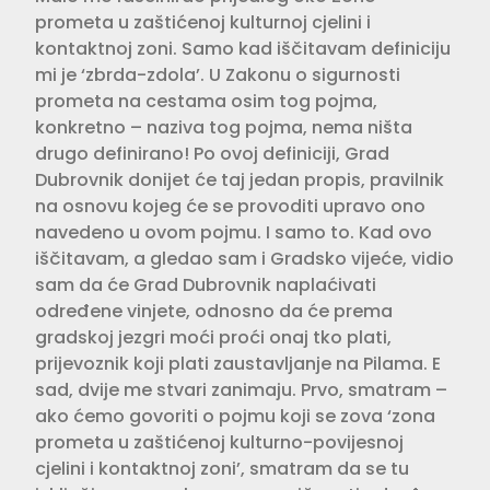
prometa u zaštićenoj kul­turnoj cjelini i
kontaktnoj zoni. Samo kad iščitavam definiciju
mi je ‘zbrda-zdola’. U Zakonu o sigurnosti
prometa na cestama osim tog pojma,
konkretno – naziva tog pojma, nema ništa
drugo definirano! Po ovoj definiciji, Grad
Dubrovnik donijet će taj jedan propis, pravilnik
na osnovu kojeg će se pro­voditi upravo ono
navedeno u ovom pojmu. I samo to. Kad ovo
iščitavam, a gledao sam i Gradsko vijeće, vidio
sam da će Grad Dubrovnik naplaći­vati
određene vinjete, odnosno da će prema
gradskoj jezgri moći proći onaj tko plati,
prijevoznik koji plati zaustav­ljanje na Pilama. E
sad, dvije me stvari zanimaju. Prvo, smatram –
ako ćemo govoriti o pojmu koji se zova ‘zona
prometa u zaštićenoj kulturno-povijesnoj
cjelini i kontaktnoj zoni’, smatram da se tu