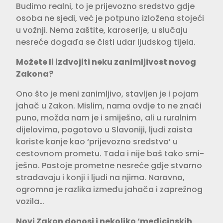
Budimo realni, to je prijevozno sredstvo gdje
osoba ne sjedi, već je pot­puno izložena stojeći
u vožnji. Nema zaštite, karoserije, u slučaju
nesreće događa se čisti udar ljudskog tijela.
Možete li izdvojiti neku zanimlji­vost novog
Zakona?
Ono što je meni zanimljivo, stavljen je i pojam
jahač u Zakon. Mislim, nama ovdje to ne znači
puno, možda nam je i smiješno, ali u ruralnim
dijelovima, pogotovo u Slavoniji, ljudi zaista
koriste konje kao ‘prijevozno sredstvo’ u
cestov­nom prometu. Tada i nije baš tako smi­
ješno. Postoje prometne nesreće gdje stvarno
stradavaju i konji i ljudi na njima. Naravno,
ogromna je razlika između jahača i zaprežnog
vozila…
Novi Zakon donosi i nekoliko ‘medi­cinskih