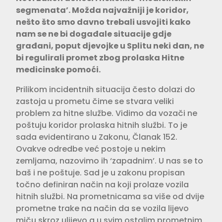
segmenata’. Možda najvaž­niji je koridor,
nešto što smo davno trebali usvojiti kako
nam se ne bi događale situacije gdje
građani, poput djevojke u Splitu neki dan, ne
bi regulirali promet zbog prolaska Hitne
medicinske pomoći.
Prilikom incidentnih situacija često dolazi do
zastoja u prometu čime se stvara veliki
problem za hitne službe. Vidimo da vozači ne
poštuju koridor prolaska hitnih službi. To je
sada evi­dentirano u Zakonu, Članak 152.
Ovakve odredbe već postoje u nekim
zemljama, nazovimo ih ‘zapadnim’. U nas se to
baš i ne poštuje. Sad je u zakonu propi­san
točno definiran način na koji pro­laze vozila
hitnih službi. Na prometni­cama sa više od dvije
prometne trake na način da se vozila lijevo
miču skroz ulijevo a u svim ostalim prometnim