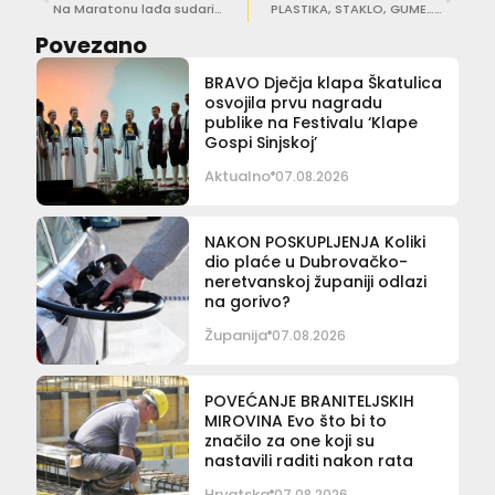
Na Maratonu lađa sudarila se dva broda, HGSS-ovci izvlačili osobu zarobljenu u kabini
PLASTIKA, STAKLO, GUME… Ronioci čistili podmorje u uvalama Luka i Bistrina
Povezano
BRAVO Dječja klapa Škatulica
osvojila prvu nagradu
publike na Festivalu ‘Klape
Gospi Sinjskoj’
Aktualno
07.08.2026
NAKON POSKUPLJENJA Koliki
dio plaće u Dubrovačko-
neretvanskoj županiji odlazi
na gorivo?
Županija
07.08.2026
POVEĆANJE BRANITELJSKIH
MIROVINA Evo što bi to
značilo za one koji su
nastavili raditi nakon rata
Hrvatska
07.08.2026