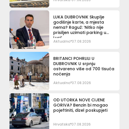
LUKA DUBROVNIK Skuplje
godišnje karte, a mjesta
nema? Raguž: ‘Nitko nije
prisiljen uzimati parking u
Luci’
Aktualno
07.08.2026
BRITANCI POHRLILI U
DUBROVNIK U srpnju
ostvareno više od 700 tisuća
noćenja
Aktualno
07.08.2026
OD UTORKA NOVE CIJENE
GORIVA? Benzin bi mogao
pojeftiniti, dizel poskupjeti
Hrvatska
07.08.2026