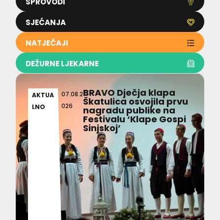
SPROVODI
SJEĆANJA
NATJEČAJI
DEŽURNE LJEKARNE
BRAVO Dječja klapa
07.08.2
AKTUA
Škatulica osvojila prvu
026
LNO
nagradu publike na
Festivalu ‘Klape Gospi
Sinjskoj’