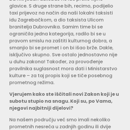
glavice. S druge strane bih, recimo, podijelio
taxi pri­jevoz na način da naši lokalni taksisti
idu Zagrebačkom, a dio taksista Ulicom
branitelja Dubrovnika. Samim time bi se
ograničila jedna kategorija, radilo bi se u
pravom smislu na zaštiti kulturnog dobra, a
smanjio bi se promet i on bi išao brže. Dakle,
isključivo skupno. Sve ostalo jednostavno nije
u duhu zakona! Također, za provođenje
pravilnika suglasnost mora dati i Ministarstvo
kul­ture – za taj propis koji se tiče posebnog
prometnog režima.
Vjerujem kako ste iščitali novi Zakon koji je u
subotu stupio na snagu. Koji su, po Vama,
njegovi
najbitniji dijelovi?
Na našem području već smo imali nekoliko
prometnih nesreća u zadnjih godinu ili dvije