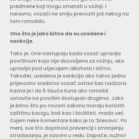
predmete koji mogu ometati u vožnji. I
naravno, vozači ne smiju prevoziti još nekog na
tom romobilu.
Ono što je jako bitno da su uvedene i
sankcije.
Tako je. One nastupaju kada vozač upravlja
površinom koja nije dozvoljena za vožnju, ako
upravlja pod utjecajem alkohola i slično.
Također, uvedena je sankcija ako takvo jedno
prijevo­zno sredstvo vozač ostavi bez nadzora.
Kazna je i do 5 tisuća kuna ako romobil
ostavite na površini dostupan drugima. Jako
je bitno što po novom zakonu moraju koristiti
zaštitnu kacigu, baš kao i biciklisti, mada već
čujem neke komentare kako je to ‘blesavo’. Po
meni, sve što doprinosi prevenciji i smanjenju
stradavanja, je sasvim u redu. Dapače, nužno!