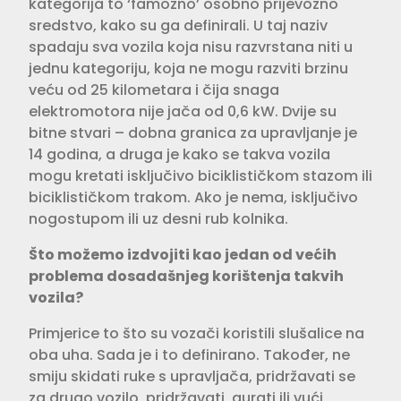
kategorija to ‘famozno’ osobno prijevozno
sredstvo, kako su ga defini­rali. U taj naziv
spadaju sva vozila koja nisu razvrstana niti u
jednu kategoriju, koja ne mogu razviti brzinu
veću od 25 kilometara i čija snaga
elektromotora nije jača od 0,6 kW. Dvije su
bitne stvari – dobna granica za upravljanje je
14 godina, a druga je kako se takva vozila
mogu kretati isključivo biciklističkom stazom ili
biciklističkom trakom. Ako je nema, isključivo
nogostupom ili uz desni rub kolnika.
Što možemo izdvojiti kao jedan od većih
problema dosadašnjeg kori­štenja takvih
vozila?
Primjerice to što su vozači koristili slu­šalice na
oba uha. Sada je i to definirano. Također, ne
smiju skidati ruke s uprav­ljača, pridržavati se
za drugo vozilo, pridržavati, gurati ili vući