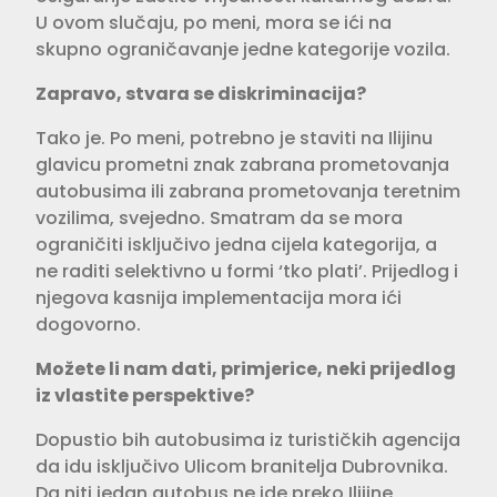
U ovom slučaju, po meni, mora se ići na
skupno ograni­čavanje jedne kategorije vozila.
Zapravo, stvara se diskriminacija?
Tako je. Po meni, potrebno je staviti na Ilijinu
glavicu prometni znak zabrana prometovanja
autobusima ili zabrana prometovanja teretnim
vozilima, sve­jedno. Smatram da se mora
ograničiti isključivo jedna cijela kategorija, a
ne raditi selektivno u formi ‘tko plati’. Pri­jedlog i
njegova kasnija implementacija mora ići
dogovorno.
Možete li nam dati, primjerice, neki prijedlog
iz vlastite perspektive?
Dopustio bih autobusima iz turističkih agencija
da idu isključivo Ulicom bra­nitelja Dubrovnika.
Da niti jedan auto­bus ne ide preko Ilijine