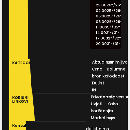
23:00
26
°
/
26
°
02:00
25
°
/
26
°
05:00
25
°
/
26
°
08:00
29
°
/
29
°
11:00
35
°
/
35
°
14:00
31
°
/
31
°
17:00
32
°
/
32
°
20:00
31
°
/
31
°
Aktualno
Zanimljivos
KATEGORIJE
Crna
Kolumne
kronika
Podcast
DuList
IN
Privatnosti
Impressu
KORISNI
LINKOVI
Uvjeti
Kako
korištenja
do
Marketing
nas
Kontakt
dulist d.o.o.