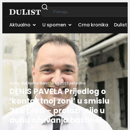
Aktualno
U spomen
Crna kronika
Dulist 
Autor:
Mia Njavro Banić
14.08.2022.
Aktualno
DENIS PAVELA Prijedlog o
‘kontaktnoj zoni’ u smislu
‘tko plati – prolazi’ nije u
duhu očuvanja baštine!