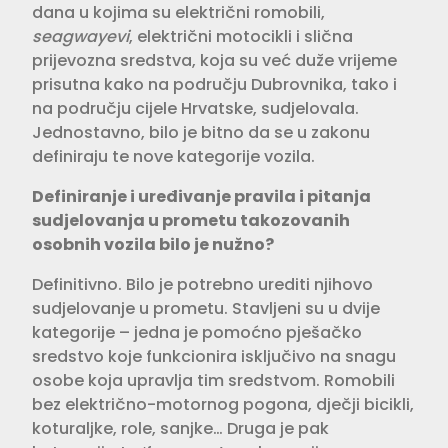
dana u kojima su elek­trični romobili,
seagwayevi
, električni motocikli i slična
prijevozna sred­stva, koja su već duže vrijeme
prisutna kako na području Dubrovnika, tako i
na području cijele Hrvatske, sudjelo­vala.
Jednostavno, bilo je bitno da se u zakonu
definiraju te nove kategorije vozila.
Definiranje i uređivanje pravila i pitanja
sudjelovanja u prometu takozovanih
osobnih vozila bilo je nužno?
Definitivno. Bilo je potrebno urediti njihovo
sudjelovanje u prometu. Stav­ljeni su u dvije
kategorije – jedna je pomoćno pješačko
sredstvo koje funk­cionira isključivo na snagu
osobe koja upravlja tim sredstvom. Romobili
bez električno-motornog pogona, dječji bicikli,
koturaljke, role, sanjke… Druga je pak